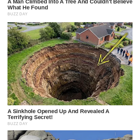
Wahana
Media
Group
WAHANA
NEWS
WAHANA
TANI
WAHANA
ADVOKAT
WAHANA
INFRASTRUKTUR
WAHANA