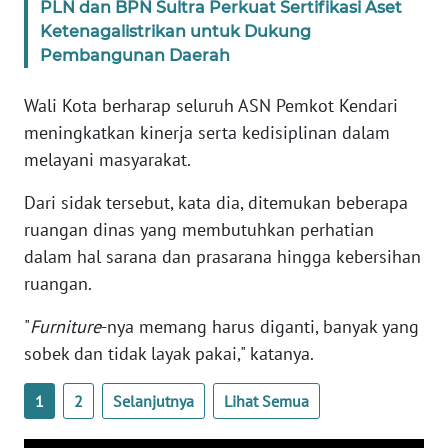
RIAU
PLN dan BPN Sultra Perkuat Sertifikasi Aset
Ketenagalistrikan untuk Dukung
Pembangunan Daerah
WN
SERAMBI
Wali Kota berharap seluruh ASN Pemkot Kendari
meningkatkan kinerja serta kedisiplinan dalam
WN
JAMBI
melayani masyarakat.
Dari sidak tersebut, kata dia, ditemukan beberapa
WN
ruangan dinas yang membutuhkan perhatian
SULTRA
dalam hal sarana dan prasarana hingga kebersihan
WN
ruangan.
NTB
"
Furniture
-nya memang harus diganti, banyak yang
sobek dan tidak layak pakai," katanya.
WN
SULTENG
1
2
Selanjutnya
Lihat Semua
WN