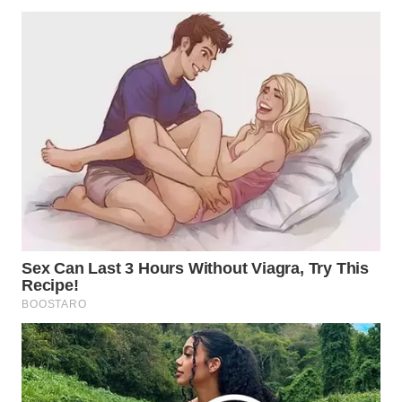
WN
INDRAMAYU
WN
KUNINGAN
WN
MAJALENGKA
WN
SUBANG
WN
SUKABUMI
WN
PURWAKARTA