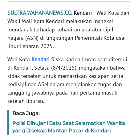
REDAKSI
SULTRA.WAHANANEWS.CO
, Kendari -
Wali Kota dan
Wakil Wali Kota Kendari melakukan inspeksi
KARIR
mendadak terhadap kehadiran aparatur sipil
negara (ASN) di lingkungan Pemerintah Kota usai
DISCLAIMER
libur Lebaran 2025.
Wahana
Wali Kota
Kendari
Siska Karina Imran saat ditemui
News
Regional
di Kendari, Selasa (8/4/2025), mengatakan bahwa
sidak tersebut untuk memastikan kesiapan serta
WN
kedisiplinan ASN dalam menjalankan tugas dan
SUMUT
tanggung jawabnya pada hari pertama masuk
setelah liburan.
WN
JAKARTA
Baca Juga:
Polisi Dihujani Batu Saat Selamatkan Wanita
WN
yang Disekap Mantan Pacar di Kendari
JABAR