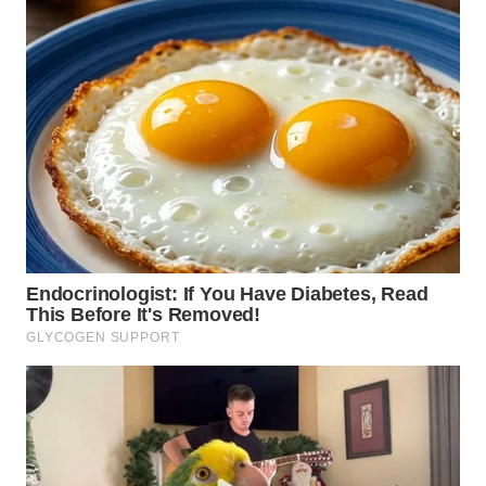
LANGKAT
WN
TAPANULI
SELATAN
WN
TANJUNG
LESUNG
WN
KARO
WN
SIMALUNGUN
WN
LABUHANBATU