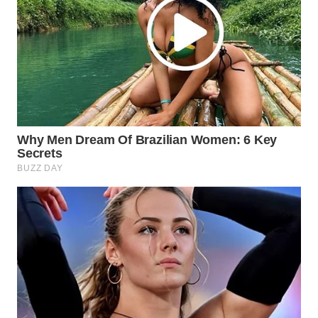
WN
PRIANGAN
TIMUR
WN
SEMARANG
WN
SOLO
WN
BOROBUDUR
WN
MADURA
WN