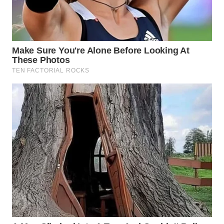
SURABAYA
WN
NATUNA
WN
BINTAN
WN
MANDALIKA
WN
LIKUPANG
WN
LABUANBAJO
WN
BORNEO