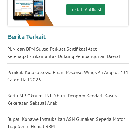
Install Aplikasi
WN
NUSANTARA
Berita Terkait
WN
JOGJA
PLN dan BPN Sultra Perkuat Sertifikasi Aset
Ketenagalistrikan untuk Dukung Pembangunan Daerah
WN
JATIM
Pemkab Kolaka Sewa Enam Pesawat Wings Air Angkut 431
Calon Haji 2026
WN
BALI
Sertu MB Oknum TNI Diburu Denpom Kendari, Kasus
Kekerasan Seksual Anak
WN
KALBAR
Bupati Konawe Instruksikan ASN Gunakan Sepeda Motor
Tiap Senin Hemat BBM
WN
KALTENG