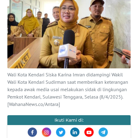
Informasi
INDEKS
BERITA
KONTAK
KAMI
INFO
Wali Kota Kendari Siska Karina Imran didampingi Wakil
IKLAN
Wali Kota Kendari Sudirman saat memberikan keterangan
kepada awak media usai melakukan sidak di lingkungan
TENTANG
Pemkot Kendari, Sulawesi Tenggara, Selasa (8/4/2025).
KAMI
[WahanaNews.co/Antara]
PEDOMAN
Ikuti Kami di:
MEDIA
SIBER