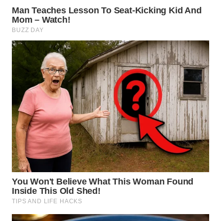
WN
MALUKU
WN
MALUT
WN
DAIRI
WN
DANAU
TOBA
WN
NIAS
WN