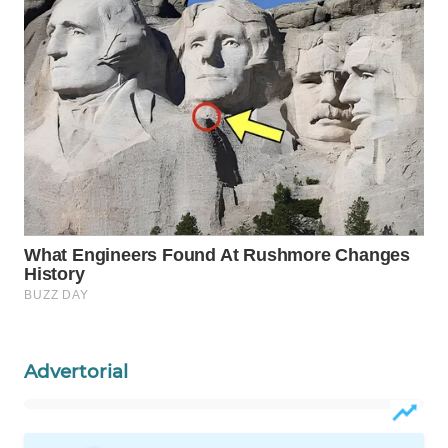
KONSUMEN
WAHANA
LISTRIK
WAHANA
TRAVEL
WAHANA
TV
WAHANANEWS
ID
WAHANANEWS
Advertorial
CO ID
WAHANANEWS
NET