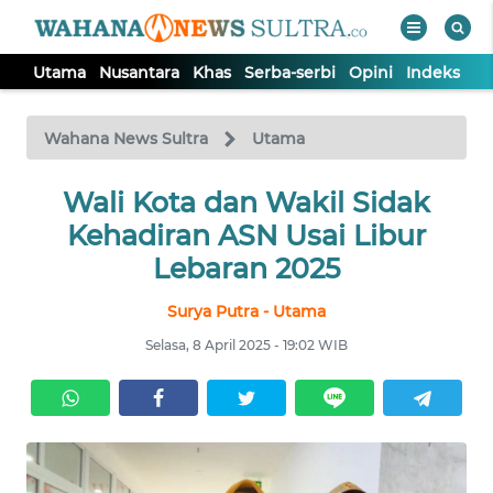
Utama
Nusantara
Khas
Serba-serbi
Opini
Indeks
WAHANA
Tutup
TV
Wahana News Sultra
Utama
UTAMA
Wali Kota dan Wakil Sidak
Kehadiran ASN Usai Libur
NUSANTARA
Lebaran 2025
Surya Putra - Utama
KHAS
Selasa, 8 April 2025 - 19:02 WIB
SERBA-
SERBI
OPINI