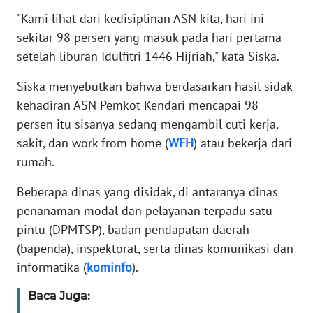
"Kami lihat dari kedisiplinan ASN kita, hari ini
WN
sekitar 98 persen yang masuk pada hari pertama
BANTEN
setelah liburan Idulfitri 1446 Hijriah," kata Siska.
WN
Siska menyebutkan bahwa berdasarkan hasil sidak
NTT
kehadiran ASN Pemkot Kendari mencapai 98
persen itu sisanya sedang mengambil cuti kerja,
WN
sakit, dan work from home (
WFH
) atau bekerja dari
KEPRI
rumah.
WN
Beberapa dinas yang disidak, di antaranya dinas
PAPUA
penanaman modal dan pelayanan terpadu satu
pintu (DPMTSP), badan pendapatan daerah
WN
(bapenda), inspektorat, serta dinas komunikasi dan
PAPUA
BARAT
informatika (
kominfo
).
Baca Juga:
WN