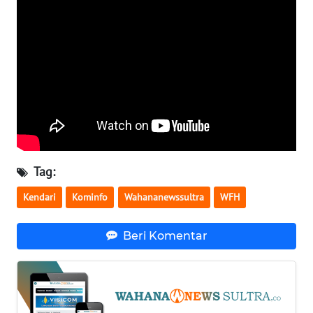
SULBAR
WN
BABEL
WN
SUMBAR
WN
SUMSEL
Tag:
WN
Kendari
Kominfo
Wahananewssultra
WFH
BENGKULU
Beri Komentar
WN
LAMPUNG
WN
JATENG