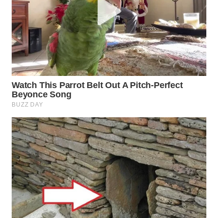
WN
TAPANULI
TENGAH
WN DELI
SERDANG
WN
TEBING
TINGGI
WN
PAKPAK
WN
KARAWANG
WN