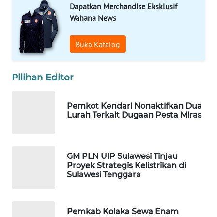
Dapatkan Merchandise Eksklusif
Wahana News
WAHANA
SPORT
Buka Katalog
WAHANA
UMKM
Pilihan Editor
WAHANA
Pemkot Kendari Nonaktifkan Dua
SELEB
Lurah Terkait Dugaan Pesta Miras
WAHANA
PERSONA
GM PLN UIP Sulawesi Tinjau
Proyek Strategis Kelistrikan di
WAHANA
Sulawesi Tenggara
OTOMOTIF
WAHANA
Pemkab Kolaka Sewa Enam
HEALTH