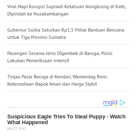
Viral Napi Korupsi Supriadi Ketahuan Nongkrong di Kafe,
Dipindah ke Nusakambangan
WN
KALTARA
Gubernur Sultra Salurkan Rp1,5 Miliar Bantuan Bencana
WN
untuk Tiga Provinsi Sumatra
KALSEL
Pasangan Sesama Jenis Digerebek di Baruga, Polisi
WN
Lakukan Pemeriksaan Intensif
KALTIM
Tinjau Pasar Baruga di Kendari, Wamendag Roro:
WN
Ketersediaan Bapok Aman dan Harga Stabil
SULSEL
WN
GORONTALO
WN
SULUT