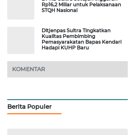
ID
Rp16,2 Miliar untuk Pelaksanaan
STQH Nasional
MAWAKA
ID
Ditjenpas Sultra Tingkatkan
Kualitas Pembimbing
MARTABAT
Pemasyarakatan Bapas Kendari
NET
Hadapi KUHP Baru
PLN
KOMENTAR
WATCH
MKLI
LPKKI
Berita Populer
LKKI
KOPEKLIN