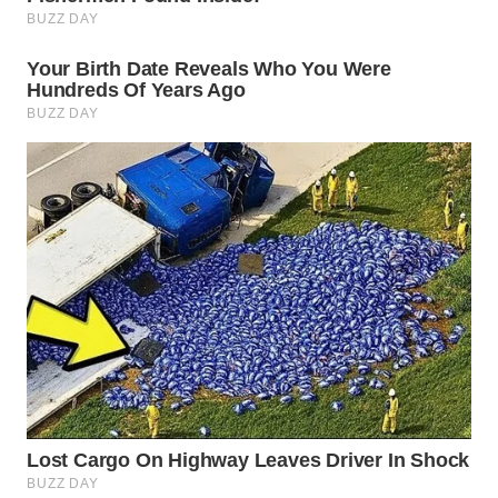
WN
SUMEDANG
WN
CIANJUR
WN
KEPULAUAN
SERIBU
WN
TANGERANG
WN
BINJAI
WN
CIREBON