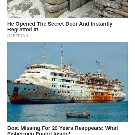
BEKASI
WN
BOGOR
WN
DEPOK
WN
TAPANULI
UTARA
WN
SAMOSIR
WN
PADANG
LAWAS