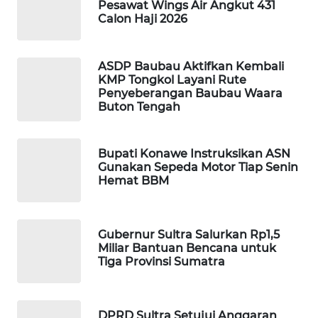
Pesawat Wings Air Angkut 431
Calon Haji 2026
WAHANA
DESA
WISATA
ASDP Baubau Aktifkan Kembali
KMP Tongkol Layani Rute
Penyeberangan Baubau Waara
LAPAK
Buton Tengah
WAHANA
Wahana
Bupati Konawe Instruksikan ASN
Network
Gunakan Sepeda Motor Tiap Senin
Hemat BBM
KONSUMEN
LISTRIK
Gubernur Sultra Salurkan Rp1,5
Miliar Bantuan Bencana untuk
MASYARAKAT
Tiga Provinsi Sumatra
KELISTRIKAN
WALINKI
DPRD Sultra Setujui Anggaran