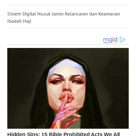
WN
Sistem Digital Nusuk Jamin Kelancaran dan Keamanan
MALUKU
Ibadah Haji
WN
MALUT
WN
DAIRI
WN
DANAU
TOBA
WN
NIAS
WN