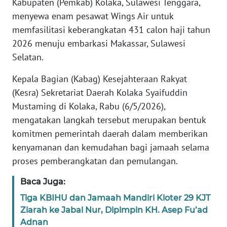
Kabupaten (Pemkab) Kolaka, Sulawesi Tenggara,
REDAKSI
menyewa enam pesawat Wings Air untuk
memfasilitasi keberangkatan 431 calon haji tahun
KARIR
2026 menuju embarkasi Makassar, Sulawesi
Selatan.
DISCLAIMER
Kepala Bagian (Kabag) Kesejahteraan Rakyat
Wahana
(Kesra) Sekretariat Daerah Kolaka Syaifuddin
News
Mustaming di Kolaka, Rabu (6/5/2026),
Regional
mengatakan langkah tersebut merupakan bentuk
komitmen pemerintah daerah dalam memberikan
WN
SUMUT
kenyamanan dan kemudahan bagi jamaah selama
proses pemberangkatan dan pemulangan.
WN
Baca Juga:
JAKARTA
Tiga KBIHU dan Jamaah Mandiri Kloter 29 KJT
Ziarah ke Jabal Nur, Dipimpin KH. Asep Fu’ad
WN
JABAR
Adnan