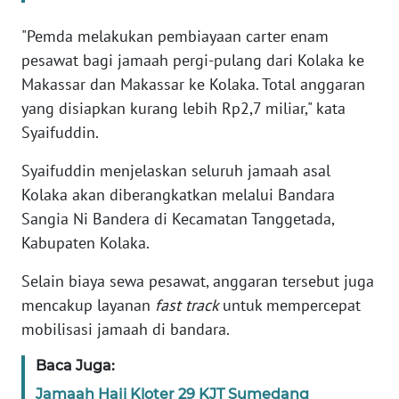
"Pemda melakukan pembiayaan carter enam
WN
BANTEN
pesawat bagi jamaah pergi-pulang dari Kolaka ke
Makassar dan Makassar ke Kolaka. Total anggaran
WN
yang disiapkan kurang lebih Rp2,7 miliar," kata
NTT
Syaifuddin.
WN
Syaifuddin menjelaskan seluruh jamaah asal
KEPRI
Kolaka akan diberangkatkan melalui Bandara
Sangia Ni Bandera di Kecamatan Tanggetada,
WN
Kabupaten Kolaka.
PAPUA
Selain biaya sewa pesawat, anggaran tersebut juga
WN
mencakup layanan
fast track
untuk mempercepat
PAPUA
mobilisasi jamaah di bandara.
BARAT
Baca Juga:
WN
Jamaah Haji Kloter 29 KJT Sumedang