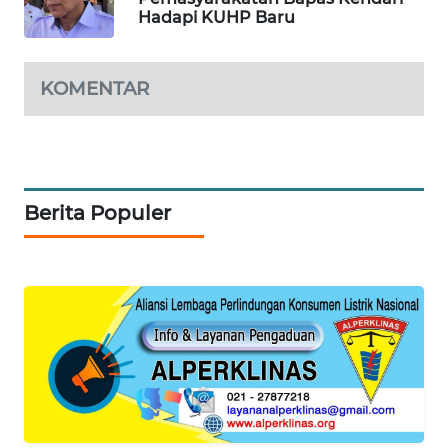
Hadapi KUHP Baru
SIBARAGAS
NEWS
KOMENTAR
METRO
SIANTAR
NEWS
Berita Populer
METRO
MEDAN
NEWS
METRO
JAKARTA
NEWS
KRT
NEWS