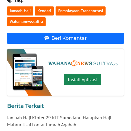
Tag:
Jamaah Haji
Kendari
Pembiayaan Transportasi
WN
NUSANTARA
Wahananewssultra
WN
Beri Komentar
JOGJA
WN
JATIM
Install Aplikasi
WN
BALI
WN
Berita Terkait
KALBAR
Jamaah Haji Kloter 29 KJT Sumedang Harapkan Haji
WN
Mabrur Usai Lontar Jumrah Aqabah
KALTENG