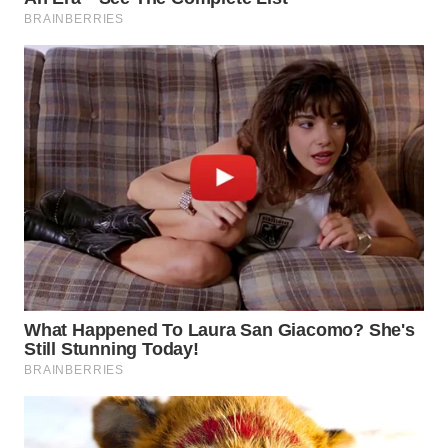
KONSUMEN
WAHANA
LISTRIK
WAHANA
TRAVEL
WAHANA
TV
WAHANANEWS
ID
WAHANANEWS
CO ID
WAHANANEWS
NET