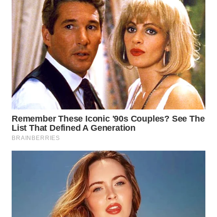
WN
TAPANULI
TENGAH
WN DELI
SERDANG
WN
TEBING
TINGGI
WN
PAKPAK
WN
KARAWANG
WN