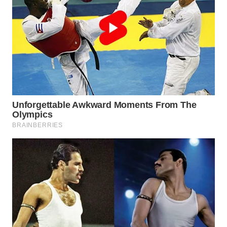
WN
PRIANGAN
TIMUR
WN
SEMARANG
WN
SOLO
WN
BOROBUDUR
WN
MADURA
WN