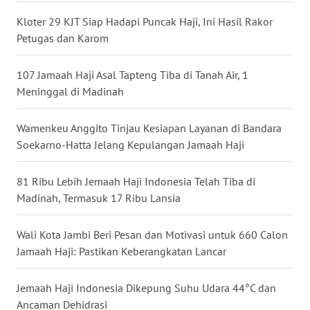
Kloter 29 KJT Siap Hadapi Puncak Haji, Ini Hasil Rakor
WN
Petugas dan Karom
KALTARA
107 Jamaah Haji Asal Tapteng Tiba di Tanah Air, 1
WN
Meninggal di Madinah
KALSEL
Wamenkeu Anggito Tinjau Kesiapan Layanan di Bandara
WN
Soekarno-Hatta Jelang Kepulangan Jamaah Haji
KALTIM
81 Ribu Lebih Jemaah Haji Indonesia Telah Tiba di
WN
Madinah, Termasuk 17 Ribu Lansia
SULSEL
Wali Kota Jambi Beri Pesan dan Motivasi untuk 660 Calon
WN
Jamaah Haji: Pastikan Keberangkatan Lancar
GORONTALO
Jemaah Haji Indonesia Dikepung Suhu Udara 44°C dan
WN
SULUT
Ancaman Dehidrasi