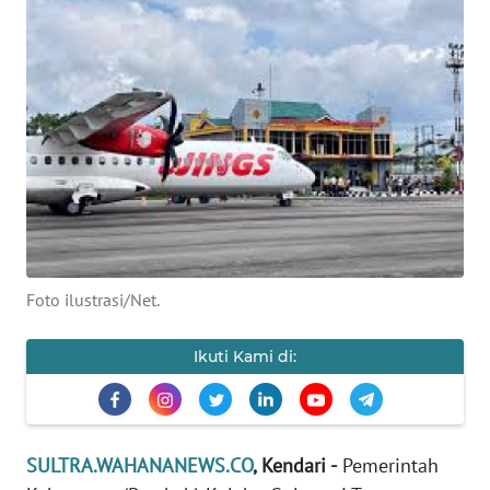
Informasi
INDEKS
BERITA
KONTAK
KAMI
INFO
IKLAN
Foto ilustrasi/Net.
TENTANG
KAMI
Ikuti Kami di:
PEDOMAN
MEDIA
SIBER
SULTRA.WAHANANEWS.CO
, Kendari -
Pemerintah