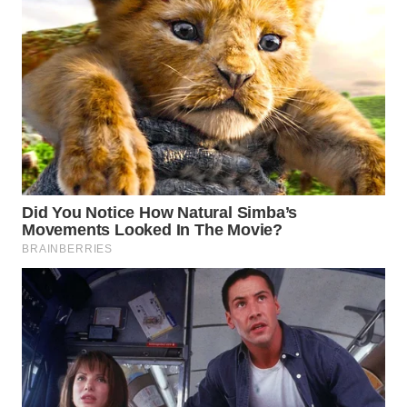
WAHANA
SPORT
WAHANA
UMKM
WAHANA
SELEB
WAHANA
PERSONA
WAHANA
OTOMOTIF
WAHANA
HEALTH