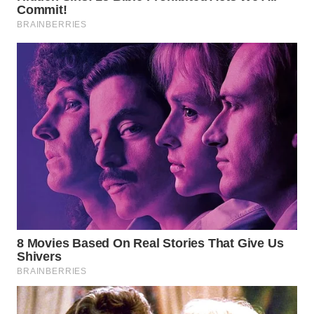
LANGKAT
WN
TAPANULI
SELATAN
WN
TANJUNG
LESUNG
WN
KARO
WN
SIMALUNGUN
WN
LABUHANBATU