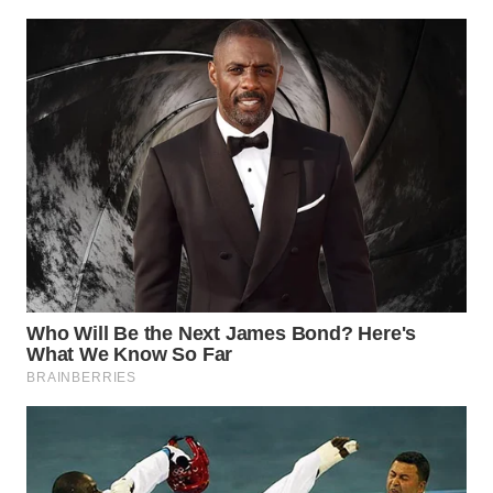
WN
INDRAMAYU
WN
KUNINGAN
WN
MAJALENGKA
WN
SUBANG
WN
SUKABUMI
WN
PURWAKARTA