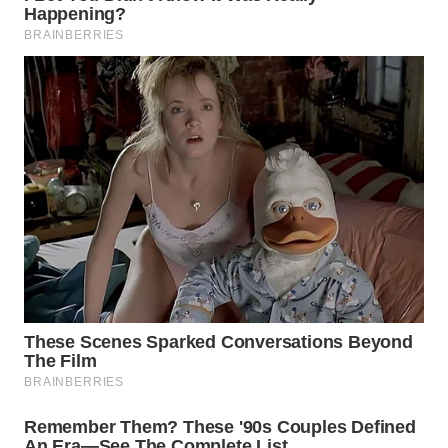
Wahana
Media
Group
WAHANA
NEWS
WAHANA
TANI
WAHANA
ADVOKAT
WAHANA
INFRASTRUKTUR
WAHANA