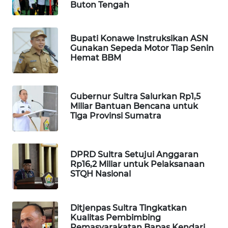
Buton Tengah
PORTAL
KONSUMEN
Bupati Konawe Instruksikan ASN
Gunakan Sepeda Motor Tiap Senin
Hemat BBM
FORWAMKI
ALPERKLINAS
Gubernur Sultra Salurkan Rp1,5
Miliar Bantuan Bencana untuk
FORJASIDA
Tiga Provinsi Sumatra
TAMBANG
NEWS
DPRD Sultra Setujui Anggaran
Rp16,2 Miliar untuk Pelaksanaan
STQH Nasional
SITUNGIR
NEWS
Ditjenpas Sultra Tingkatkan
SIDIKALANG
Kualitas Pembimbing
Pemasyarakatan Bapas Kendari
NEWS