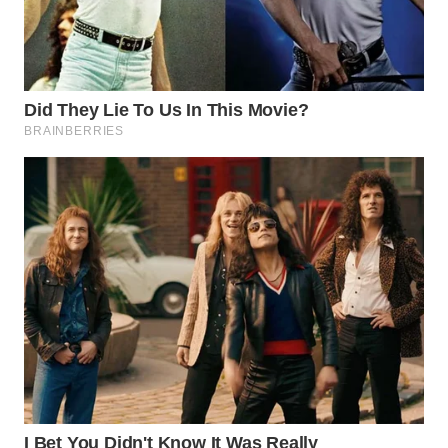
SURABAYA
WN
NATUNA
WN
BINTAN
WN
MANDALIKA
WN
LIKUPANG
WN
LABUANBAJO
WN
BORNEO