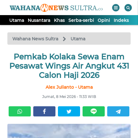
Utama
Nusantara
Khas
Serba-serbi
Opini
Indeks
WAHANA
Tutup
TV
Wahana News Sultra
Utama
UTAMA
Pemkab Kolaka Sewa Enam
Pesawat Wings Air Angkut 431
NUSANTARA
Calon Haji 2026
Alex Julianto - Utama
KHAS
Jumat, 8 Mei 2026 - 11:33 WIB
SERBA-
SERBI
OPINI