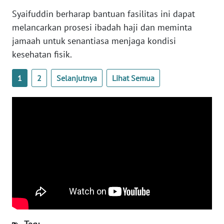
SULBAR
Syaifuddin berharap bantuan fasilitas ini dapat
melancarkan prosesi ibadah haji dan meminta
WN
BABEL
jamaah untuk senantiasa menjaga kondisi
kesehatan fisik.
WN
SUMBAR
1
2
Selanjutnya
Lihat Semua
WN
SUMSEL
WN
BENGKULU
WN
LAMPUNG
WN
JATENG