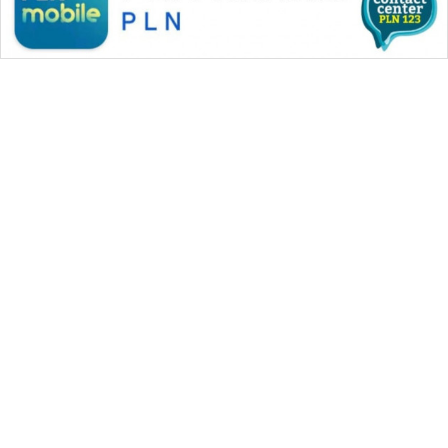
WAHANA MEDIA GROUP
|
|
|
WAHANA NEWS co
WAHANA TANI
WAHANA ADVOKAT
|
|
WAHANA INFRASTRUKTUR
WAHANA KONSUMEN
|
|
|
WAHANA LISTRIK
WAHANA TRAVEL
WAHANA TV
|
|
|
WAHANANEWS id
WAHANANEWS CO ID
WAHANANEWS NET
|
|
|
WAHANA SPORT ID
Wahana UMKM
Wahana Seleb
|
|
|
Wahana Persona
Wahana Otomotif
Wahana Health