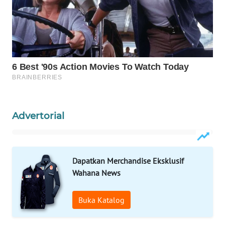
WAHANA
DESA
WISATA
LAPAK
WAHANA
Wahana
Advertorial
Network
KONSUMEN
LISTRIK
Dapatkan Merchandise Eksklusif
Wahana News
MASYARAKAT
KELISTRIKAN
Buka Katalog
WALINKI