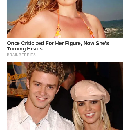
BEKASI
WN
BOGOR
WN
DEPOK
WN
TAPANULI
UTARA
WN
SAMOSIR
WN
PADANG
LAWAS