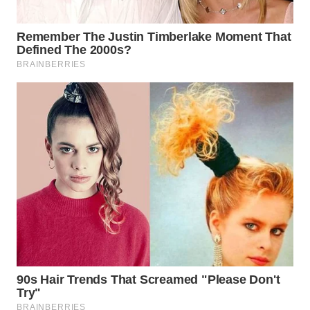
WN
SUMEDANG
WN
CIANJUR
WN
KEPULAUAN
SERIBU
WN
TANGERANG
WN
BINJAI
WN
CIREBON