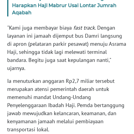
RIAU
Harapkan Haji Mabrur Usai Lontar Jumrah
Aqabah
WN
SERAMBI
"Kami juga membayar biaya
fast track
. Dengan
layanan ini jamaah dijemput bus Damri langsung
WN
di apron (pelataran parkir pesawat) menuju Asrama
JAMBI
Haji, sehingga tidak lagi melewati terminal
bandara. Begitu juga saat kepulangan nanti,"
WN
ujarnya.
SULTRA
Ia menuturkan anggaran Rp2,7 miliar tersebut
WN
merupakan atensi pemerintah daerah untuk
NTB
memenuhi mandat Undang-Undang
Penyelenggaraan Ibadah Haji. Pemda bertanggung
WN
SULTENG
jawab mewujudkan kelancaran, keamanan, dan
kenyamanan jamaah melalui pembiayaan
WN
transportasi lokal.