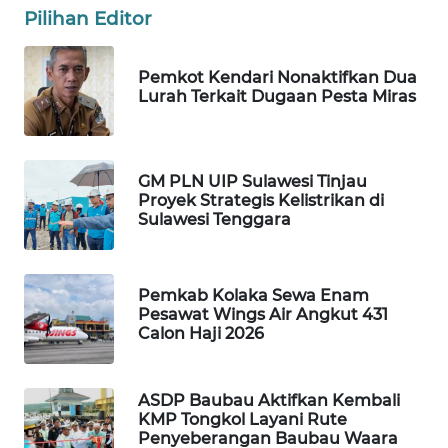
ID
Pilihan Editor
MAWAKA
Pemkot Kendari Nonaktifkan Dua
ID
Lurah Terkait Dugaan Pesta Miras
MARTABAT
NET
GM PLN UIP Sulawesi Tinjau
Proyek Strategis Kelistrikan di
PLN
Sulawesi Tenggara
WATCH
MKLI
Pemkab Kolaka Sewa Enam
Pesawat Wings Air Angkut 431
Calon Haji 2026
LPKKI
LKKI
ASDP Baubau Aktifkan Kembali
KMP Tongkol Layani Rute
Penyeberangan Baubau Waara
KOPEKLIN