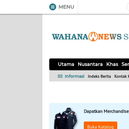
MENU
WAHANA
Tutup
TV
UTAMA
NUSANTARA
Utama
Nusantara
Khas
Ser
KHAS
Informasi
Indeks Berita
Kontak 
SERBA-
SERBI
Dapatkan Merchandise
OPINI
Buka Katalog
Informasi