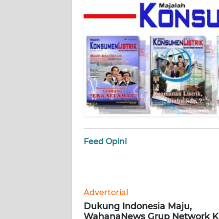
KARIR
DISCLAIMER
Wahana
News
Regional
WN
SUMUT
Feed Opini
WN
JAKARTA
WN
Advertorial
JABAR
Dukung Indonesia Maju,
WahanaNews Grup Network Ki