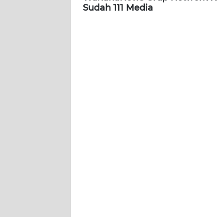
WN
Sudah 111 Media
BANTEN
WN
NTT
WN
KEPRI
WN
PAPUA
WN
PAPUA
BARAT
WN
RIAU