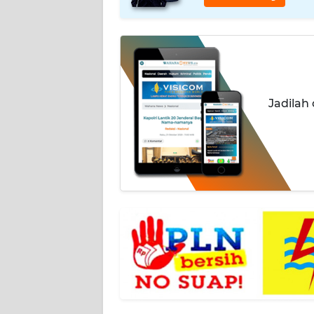
INDEKS
BERITA
KONTAK
KAMI
Jadilah
INFO
IKLAN
TENTANG
KAMI
PEDOMAN
MEDIA
SIBER
REDAKSI