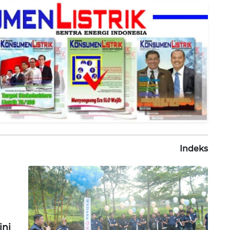
Indeks
ni