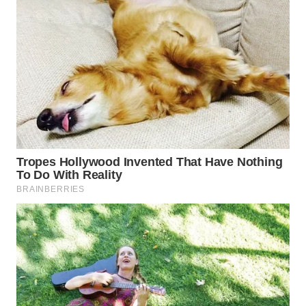
WAHANA
SPORT
WAHANA
UMKM
WAHANA
SELEB
WAHANA
PERSONA
WAHANA
OTOMOTIF
WAHANA
HEALTH