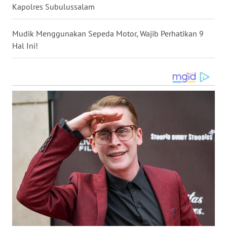
Kapolres Subulussalam
WN
MALUKU
Mudik Menggunakan Sepeda Motor, Wajib Perhatikan 9
Hal Ini!
WN
MALUT
WN
DAIRI
WN
DANAU
TOBA
WN
NIAS
WN