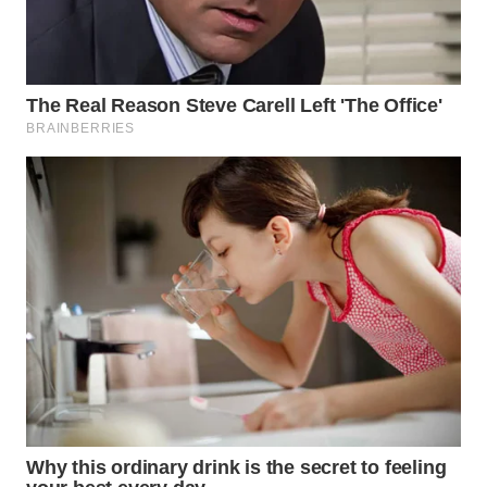
Wahana
Media
Group
WAHANA
NEWS
WAHANA
TANI
WAHANA
ADVOKAT
WAHANA
INFRASTRUKTUR
WAHANA