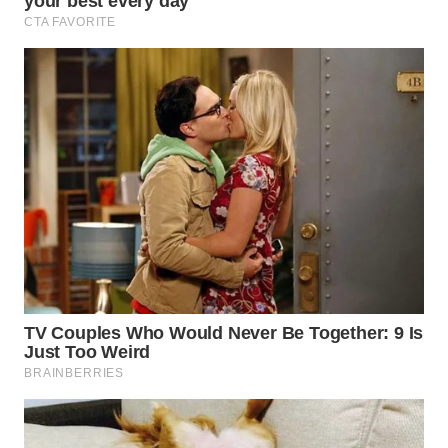
KONSUMEN
WAHANA
LISTRIK
WAHANA
TRAVEL
WAHANA
TV
WAHANANEWS
ID
WAHANANEWS
CO ID
WAHANANEWS
NET