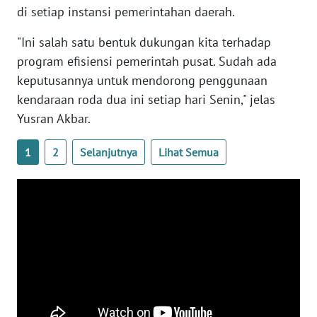
SULBAR
di setiap instansi pemerintahan daerah.
WN
"Ini salah satu bentuk dukungan kita terhadap
BABEL
program efisiensi pemerintah pusat. Sudah ada
keputusannya untuk mendorong penggunaan
WN
kendaraan roda dua ini setiap hari Senin," jelas
SUMBAR
Yusran Akbar.
WN
1
2
Selanjutnya
Lihat Semua
SUMSEL
WN
BENGKULU
WN
LAMPUNG
WN
JATENG