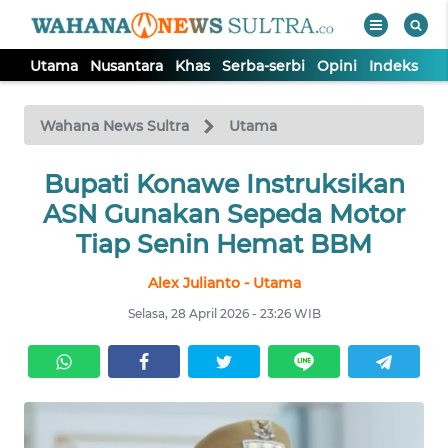
Utama
Nusantara
Khas
Serba-serbi
Opini
Indeks
WAHANA
Tutup
TV
Wahana News Sultra
Utama
UTAMA
Bupati Konawe Instruksikan
ASN Gunakan Sepeda Motor
NUSANTARA
Tiap Senin Hemat BBM
Alex Julianto - Utama
KHAS
Selasa, 28 April 2026 - 23:26 WIB
SERBA-
SERBI
OPINI