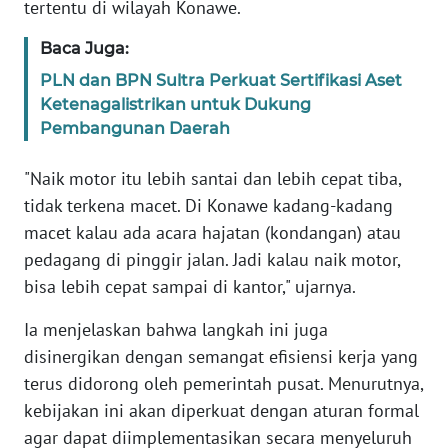
tertentu di wilayah Konawe.
RIAU
Baca Juga:
WN
SERAMBI
PLN dan BPN Sultra Perkuat Sertifikasi Aset
Ketenagalistrikan untuk Dukung
Pembangunan Daerah
WN
JAMBI
"Naik motor itu lebih santai dan lebih cepat tiba,
tidak terkena macet. Di Konawe kadang-kadang
WN
SULTRA
macet kalau ada acara hajatan (kondangan) atau
pedagang di pinggir jalan. Jadi kalau naik motor,
WN
bisa lebih cepat sampai di kantor," ujarnya.
NTB
Ia menjelaskan bahwa langkah ini juga
disinergikan dengan semangat efisiensi kerja yang
WN
SULTENG
terus didorong oleh pemerintah pusat. Menurutnya,
kebijakan ini akan diperkuat dengan aturan formal
WN
agar dapat diimplementasikan secara menyeluruh