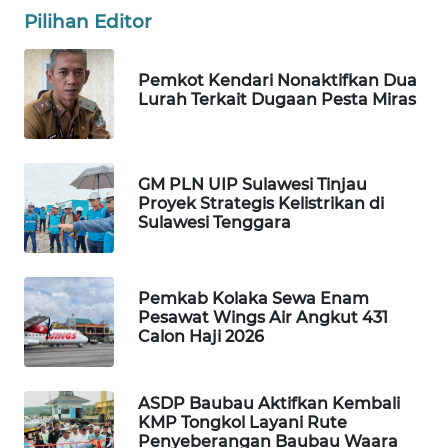
ID
Pilihan Editor
MAWAKA
Pemkot Kendari Nonaktifkan Dua
ID
Lurah Terkait Dugaan Pesta Miras
MARTABAT
NET
GM PLN UIP Sulawesi Tinjau
Proyek Strategis Kelistrikan di
PLN
Sulawesi Tenggara
WATCH
MKLI
Pemkab Kolaka Sewa Enam
Pesawat Wings Air Angkut 431
LPKKI
Calon Haji 2026
LKKI
ASDP Baubau Aktifkan Kembali
KMP Tongkol Layani Rute
KOPEKLIN
Penyeberangan Baubau Waara