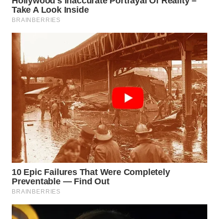
WN
TAPANULI
TENGAH
WN DELI
SERDANG
WN
TEBING
TINGGI
WN
PAKPAK
WN
KARAWANG
WN