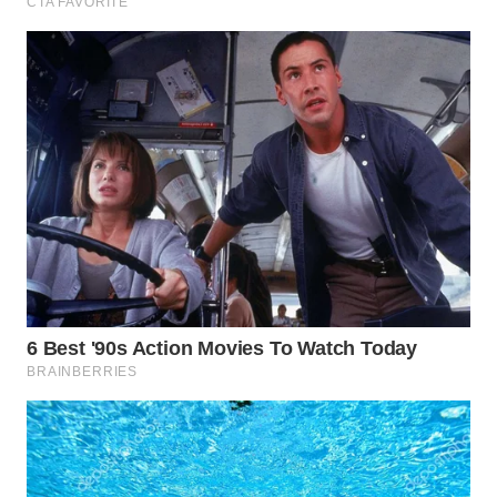
WN
PRIANGAN
TIMUR
WN
SEMARANG
WN
SOLO
WN
BOROBUDUR
WN
MADURA
WN