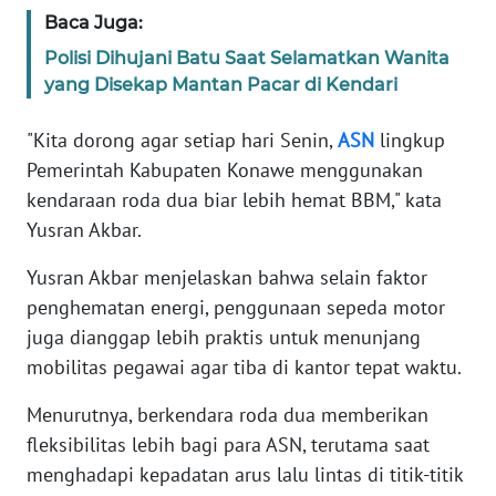
Baca Juga:
WN
Polisi Dihujani Batu Saat Selamatkan Wanita
BANTEN
yang Disekap Mantan Pacar di Kendari
WN
"Kita dorong agar setiap hari Senin,
ASN
lingkup
NTT
Pemerintah Kabupaten Konawe menggunakan
kendaraan roda dua biar lebih hemat BBM," kata
WN
Yusran Akbar.
KEPRI
Yusran Akbar menjelaskan bahwa selain faktor
WN
penghematan energi, penggunaan sepeda motor
PAPUA
juga dianggap lebih praktis untuk menunjang
mobilitas pegawai agar tiba di kantor tepat waktu.
WN
PAPUA
Menurutnya, berkendara roda dua memberikan
BARAT
fleksibilitas lebih bagi para ASN, terutama saat
menghadapi kepadatan arus lalu lintas di titik-titik
WN