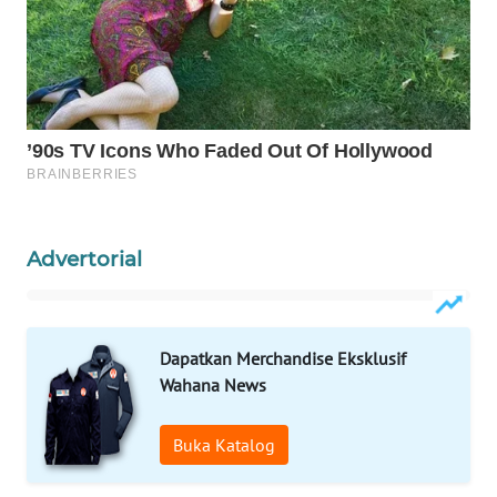
WAHANA
DESA
WISATA
LAPAK
WAHANA
Wahana
Advertorial
Network
KONSUMEN
LISTRIK
Dapatkan Merchandise Eksklusif
Wahana News
MASYARAKAT
KELISTRIKAN
Buka Katalog
WALINKI