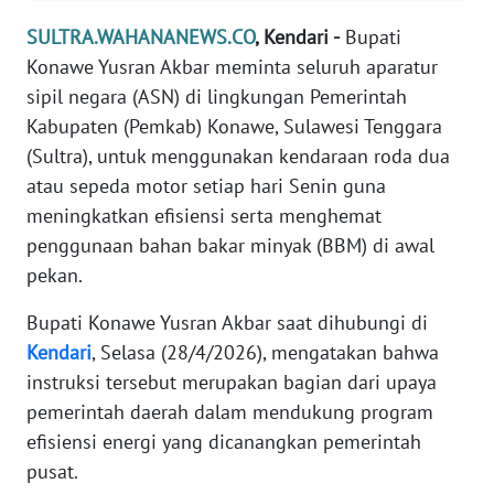
REDAKSI
SULTRA.WAHANANEWS.CO
, Kendari -
Bupati
Konawe Yusran Akbar meminta seluruh aparatur
KARIR
sipil negara (ASN) di lingkungan Pemerintah
Kabupaten (Pemkab) Konawe, Sulawesi Tenggara
DISCLAIMER
(Sultra), untuk menggunakan kendaraan roda dua
atau sepeda motor setiap hari Senin guna
Wahana
meningkatkan efisiensi serta menghemat
News
Regional
penggunaan bahan bakar minyak (BBM) di awal
pekan.
WN
SUMUT
Bupati Konawe Yusran Akbar saat dihubungi di
Kendari
, Selasa (28/4/2026), mengatakan bahwa
WN
instruksi tersebut merupakan bagian dari upaya
JAKARTA
pemerintah daerah dalam mendukung program
efisiensi energi yang dicanangkan pemerintah
WN
pusat.
JABAR