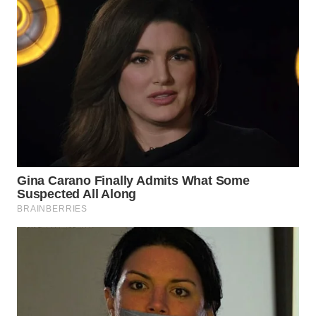
BEKASI
WN
BOGOR
WN
DEPOK
WN
TAPANULI
UTARA
WN
SAMOSIR
WN
PADANG
LAWAS