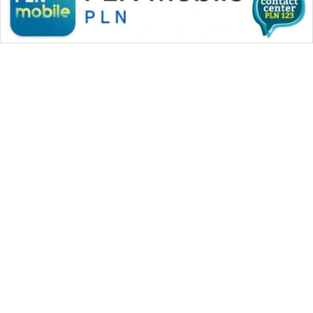
WAHANA MEDIA GROUP
|
|
|
WAHANA NEWS co
WAHANA TANI
WAHANA ADVOKAT
|
|
WAHANA INFRASTRUKTUR
WAHANA KONSUMEN
|
|
|
WAHANA LISTRIK
WAHANA TRAVEL
WAHANA TV
|
|
|
WAHANANEWS id
WAHANANEWS CO ID
WAHANANEWS NET
|
|
|
WAHANA SPORT ID
Wahana UMKM
Wahana Seleb
|
|
|
Wahana Persona
Wahana Otomotif
Wahana Health