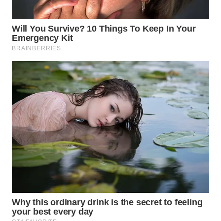
WN
INDRAMAYU
WN
KUNINGAN
WN
MAJALENGKA
WN
SUBANG
WN
SUKABUMI
WN
PURWAKARTA