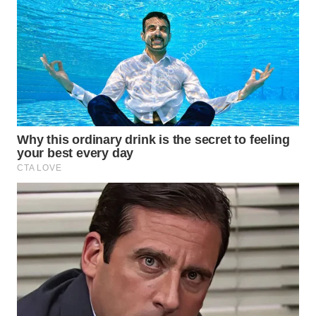
SURABAYA
WN
NATUNA
WN
BINTAN
WN
MANDALIKA
WN
LIKUPANG
WN
LABUANBAJO
WN
BORNEO