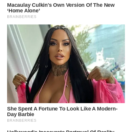
LANGKAT
WN
TAPANULI
SELATAN
WN
TANJUNG
LESUNG
WN
KARO
WN
SIMALUNGUN
WN
LABUHANBATU