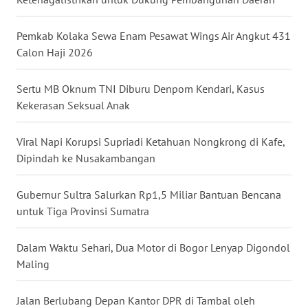
WN
Pemkab Kolaka Sewa Enam Pesawat Wings Air Angkut 431
KALTARA
Calon Haji 2026
WN
Sertu MB Oknum TNI Diburu Denpom Kendari, Kasus
KALSEL
Kekerasan Seksual Anak
WN
Viral Napi Korupsi Supriadi Ketahuan Nongkrong di Kafe,
KALTIM
Dipindah ke Nusakambangan
WN
Gubernur Sultra Salurkan Rp1,5 Miliar Bantuan Bencana
SULSEL
untuk Tiga Provinsi Sumatra
WN
Dalam Waktu Sehari, Dua Motor di Bogor Lenyap Digondol
GORONTALO
Maling
WN
Jalan Berlubang Depan Kantor DPR di Tambal oleh
SULUT