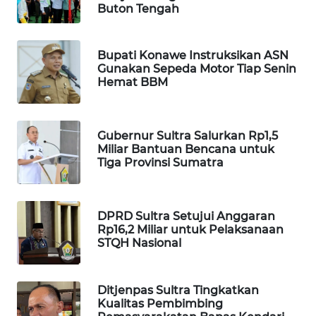
Buton Tengah
PORTAL
KONSUMEN
Bupati Konawe Instruksikan ASN
Gunakan Sepeda Motor Tiap Senin
Hemat BBM
FORWAMKI
ALPERKLINAS
Gubernur Sultra Salurkan Rp1,5
Miliar Bantuan Bencana untuk
FORJASIDA
Tiga Provinsi Sumatra
TAMBANG
NEWS
DPRD Sultra Setujui Anggaran
Rp16,2 Miliar untuk Pelaksanaan
STQH Nasional
SITUNGIR
NEWS
Ditjenpas Sultra Tingkatkan
SIDIKALANG
Kualitas Pembimbing
NEWS