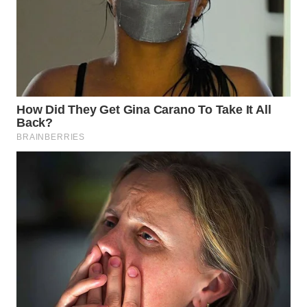
WN
SUMEDANG
WN
CIANJUR
WN
KEPULAUAN
SERIBU
WN
TANGERANG
WN
BINJAI
WN
CIREBON