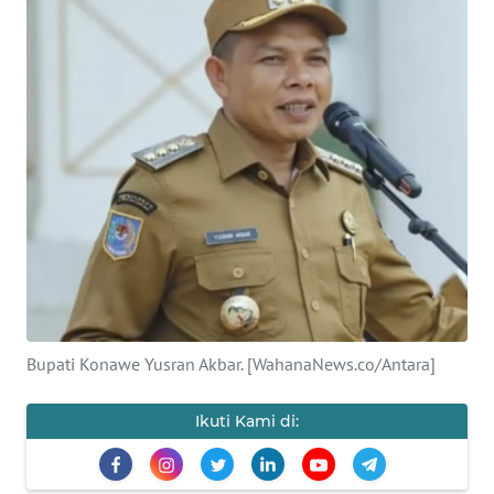
Informasi
INDEKS
BERITA
KONTAK
KAMI
INFO
IKLAN
TENTANG
KAMI
Bupati Konawe Yusran Akbar. [WahanaNews.co/Antara]
PEDOMAN
Ikuti Kami di:
MEDIA
SIBER