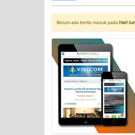
INDEKS
BERITA
Belum ada berita masuk pada
Hari Ju
KONTAK
KAMI
INFO
IKLAN
TENTANG
KAMI
PEDOMAN
MEDIA
SIBER
REDAKSI