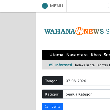
MENU
WAHANA
Tutup
TV
UTAMA
NUSANTARA
Utama
Nusantara
Khas
Ser
KHAS
Informasi
Indeks Berita
Kontak 
SERBA-
Tanggal
SERBI
Kategori
OPINI
Cari Berita
Informasi