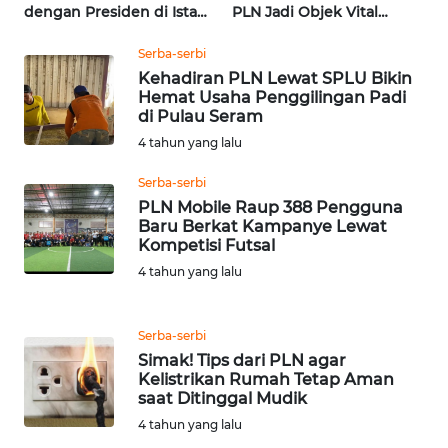
dengan Presiden di Istana
PLN Jadi Objek Vital
| Wahana Terkini
Khusus | Alperklinas
WN
Research
Serba-serbi
NUSANTARA
Kehadiran PLN Lewat SPLU Bikin
Hemat Usaha Penggilingan Padi
di Pulau Seram
WN
4 tahun yang lalu
JOGJA
Serba-serbi
WN
PLN Mobile Raup 388 Pengguna
JATIM
Baru Berkat Kampanye Lewat
Kompetisi Futsal
WN
4 tahun yang lalu
BALI
Serba-serbi
WN
Simak! Tips dari PLN agar
KALBAR
Kelistrikan Rumah Tetap Aman
saat Ditinggal Mudik
WN
4 tahun yang lalu
KALTENG