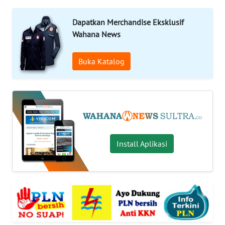
Informasi
Dapatkan Merchandise Eksklusif
Wahana News
INDEKS
BERITA
Buka Katalog
KONTAK
KAMI
INFO
IKLAN
Install Aplikasi
TENTANG
KAMI
PEDOMAN
MEDIA
SIBER