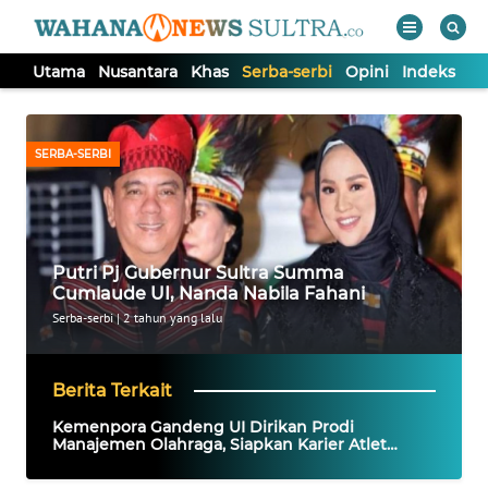
Utama
Nusantara
Khas
Serba-serbi
Opini
Indeks
WAHANA
Tutup
TV
SERBA-SERBI
UTAMA
NUSANTARA
Putri Pj Gubernur Sultra Summa
Cumlaude UI, Nanda Nabila Fahani
KHAS
Serba-serbi
|
2 tahun yang lalu
SERBA-
Berita Terkait
SERBI
Kemenpora Gandeng UI Dirikan Prodi
Manajemen Olahraga, Siapkan Karier Atlet
hingga Industri Sports
OPINI