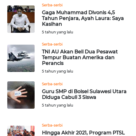
Serba-serbi
Gaga Muhammad Divonis 4,5
WN
Tahun Penjara, Ayah Laura: Saya
KALTARA
Kasihan
5 tahun yang lalu
WN
KALSEL
Serba-serbi
TNI AU Akan Beli Dua Pesawat
Tempur Buatan Amerika dan
WN
Perancis
KALTIM
5 tahun yang lalu
WN
Serba-serbi
SULSEL
Guru SMP di Bolsel Sulawesi Utara
Diduga Cabuli 3 Siswa
WN
5 tahun yang lalu
GORONTALO
Serba-serbi
WN
SULUT
Hingga Akhir 2021, Program PTSL