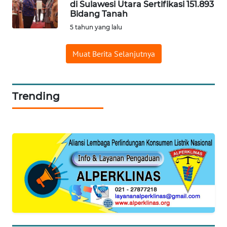
di Sulawesi Utara Sertifikasi 151.893
Bidang Tanah
WN
5 tahun yang lalu
MALUKU
Muat Berita Selanjutnya
WN
MALUT
Trending
WN
DAIRI
WN
DANAU
TOBA
WN
NIAS
WN