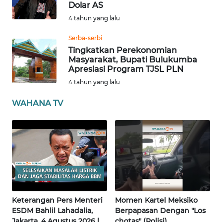
RIAU
Dolar AS
4 tahun yang lalu
WN
Serba-serbi
SERAMBI
Tingkatkan Perekonomian
Masyarakat, Bupati Bulukumba
WN
Apresiasi Program TJSL PLN
JAMBI
4 tahun yang lalu
WN
WAHANA TV
SULTRA
WN
NTB
WN
SULTENG
Keterangan Pers Menteri
Momen Kartel Meksiko
ESDM Bahlil Lahadalia,
Berpapasan Dengan "Los
WN
Jakarta, 4 Agustus 2026 |
chotas" (Polisi)