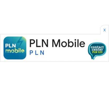
SURABAYA
WN
NATUNA
X
WN
BINTAN
WN
MANDALIKA
WN
LIKUPANG
WN
LABUANBAJO
WN
BORNEO