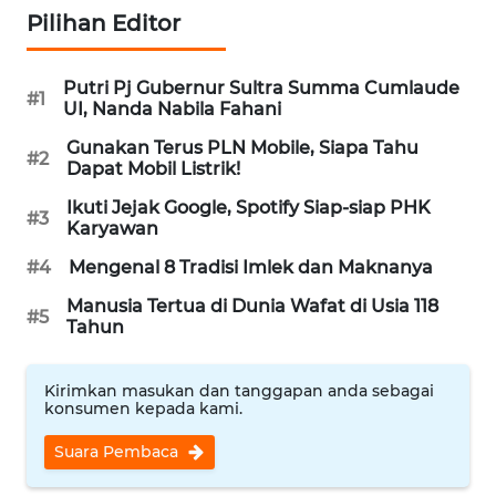
LANGKAT
Pilihan Editor
WN
Putri Pj Gubernur Sultra Summa Cumlaude
TAPANULI
#1
UI, Nanda Nabila Fahani
SELATAN
Gunakan Terus PLN Mobile, Siapa Tahu
#2
Dapat Mobil Listrik!
WN
TANJUNG
Ikuti Jejak Google, Spotify Siap-siap PHK
LESUNG
#3
Karyawan
#4
Mengenal 8 Tradisi Imlek dan Maknanya
WN
KARO
Manusia Tertua di Dunia Wafat di Usia 118
#5
Tahun
WN
SIMALUNGUN
Kirimkan masukan dan tanggapan anda sebagai
konsumen kepada kami.
WN
Suara Pembaca
LABUHANBATU