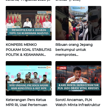
SULBAR
Wahana Terkini
WN
BABEL
WN
SUMBAR
KONPERS MENKO
Ribuan orang Jepang
WN
POLKAM SOAL STABILITAS
berkumpul untuk
SUMSEL
POLITIK & KEAMANAN
memprotes
NASIONAL | Wahana
pembangunan masjid
Terkini
pertama di Fujisawa
WN
BENGKULU
WN
LAMPUNG
Keterangan Pers Ketua
Soroti Ancaman, PLN
WN
MPR RI, Usai Pertemuan
Watch Minta Infrastruktur
JATENG