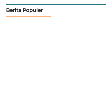
WN
Berita Populer
TAPANULI
TENGAH
WN DELI
SERDANG
WN
TEBING
TINGGI
WN
PAKPAK
WN
KARAWANG
WN