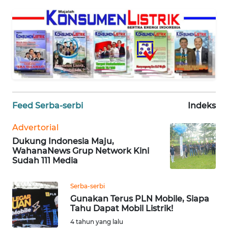
REDAKSI
KARIR
DISCLAIMER
Wahana
News
Feed Serba-serbi
Indeks
Regional
Advertorial
WN
Dukung Indonesia Maju,
SUMUT
WahanaNews Grup Network Kini
Sudah 111 Media
WN
JAKARTA
Serba-serbi
Gunakan Terus PLN Mobile, Siapa
Tahu Dapat Mobil Listrik!
WN
JABAR
4 tahun yang lalu