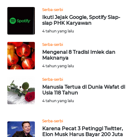
Serba-serbi
WN
Ikuti Jejak Google, Spotify Siap-
BANTEN
siap PHK Karyawan
4 tahun yang lalu
WN
NTT
Serba-serbi
Mengenal 8 Tradisi Imlek dan
WN
Maknanya
KEPRI
4 tahun yang lalu
Serba-serbi
WN
PAPUA
Manusia Tertua di Dunia Wafat di
Usia 118 Tahun
4 tahun yang lalu
WN
PAPUA
BARAT
Serba-serbi
Karena Pecat 3 Petinggi Twitter,
WN
Elon Musk Harus Bayar 200 Juta