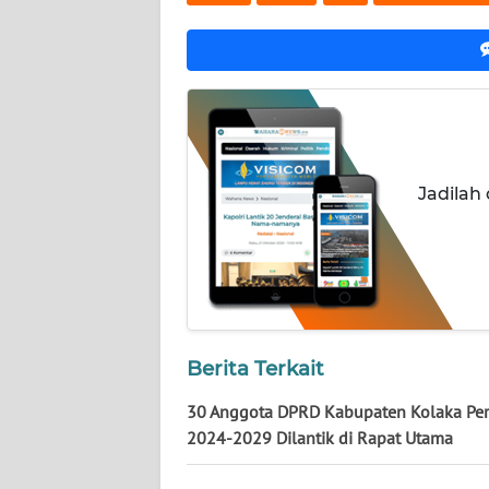
WN
NUSANTARA
WN
JOGJA
WN
Jadilah
JATIM
WN
BALI
WN
KALBAR
Berita Terkait
30 Anggota DPRD Kabupaten Kolaka Per
WN
2024-2029 Dilantik di Rapat Utama
KALTENG