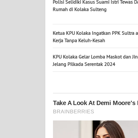
Polisi Selidiki Kasus Suami Istri Tewas 
WN
Rumah di Kolaka Sulteng
KALTARA
WN
Ketua KPU Kolaka Ingatkan PPK Sultra 
KALSEL
Kerja Tanpa Keluh-Kesah
WN
KALTIM
KPU Kolaka Gelar Lomba Maskot dan Jin
Jelang Pilkada Serentak 2024
WN
SULSEL
WN
GORONTALO
WN
SULUT