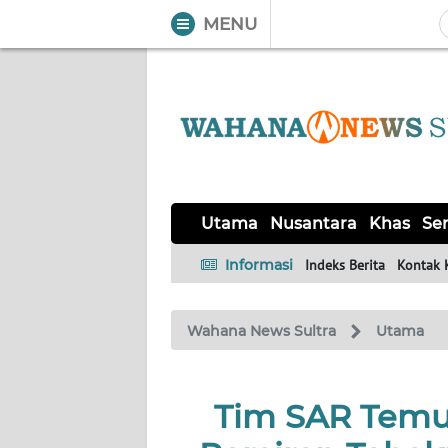
MENU
WAHANA
Tutup
TV
UTAMA
NUSANTARA
Utama
Nusantara
Khas
Ser
KHAS
Informasi
Indeks Berita
Kontak 
SERBA-
Wahana News Sultra
Utama
SERBI
OPINI
Tim SAR Temu
Informasi