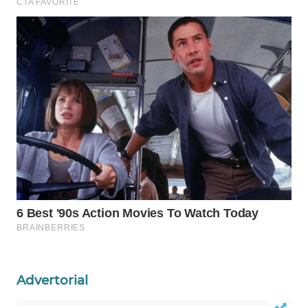
Wahana
Media
Group
WAHANA
NEWS
WAHANA
TANI
WAHANA
ADVOKAT
WAHANA
INFRASTRUKTUR
Advertorial
WAHANA