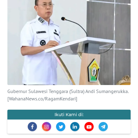
Informasi
INDEKS
BERITA
KONTAK
KAMI
INFO
IKLAN
Gubernur Sulawesi Tenggara (Sultra) Andi Sumangerukka.
TENTANG
KAMI
[WahanaNews.co/RagamKendari]
PEDOMAN
Ikuti Kami di:
MEDIA
SIBER