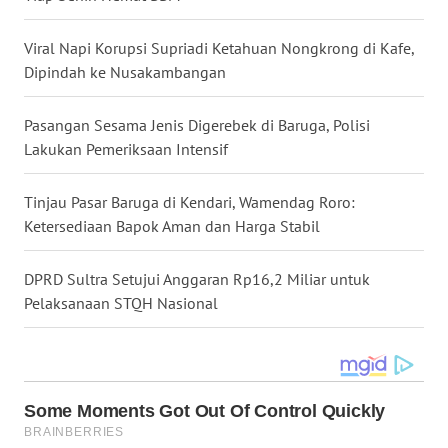
SULBAR
Viral Napi Korupsi Supriadi Ketahuan Nongkrong di Kafe,
WN
Dipindah ke Nusakambangan
BABEL
Pasangan Sesama Jenis Digerebek di Baruga, Polisi
WN
Lakukan Pemeriksaan Intensif
SUMBAR
Tinjau Pasar Baruga di Kendari, Wamendag Roro:
WN
SUMSEL
Ketersediaan Bapok Aman dan Harga Stabil
WN
DPRD Sultra Setujui Anggaran Rp16,2 Miliar untuk
BENGKULU
Pelaksanaan STQH Nasional
WN
LAMPUNG
WN
JATENG