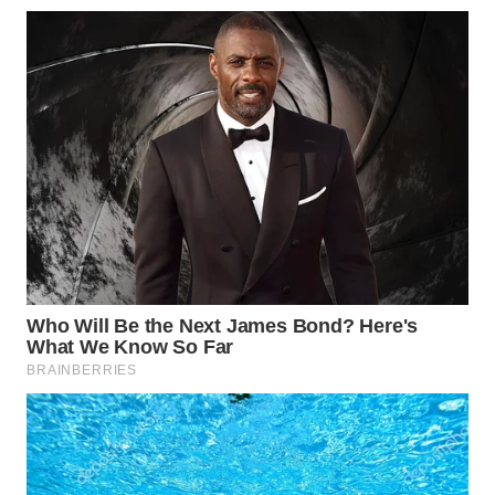
WN
NUSANTARA
WN
JOGJA
WN
JATIM
WN
BALI
WN
KALBAR
WN
KALTENG