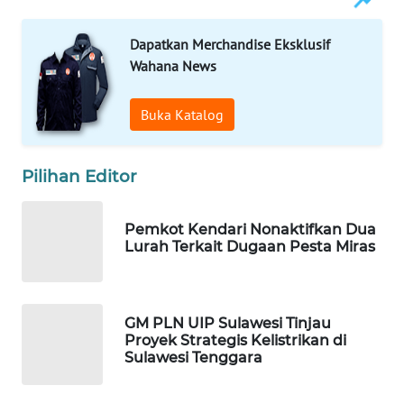
KONSUMEN
Dapatkan Merchandise Eksklusif
WAHANA
Wahana News
LISTRIK
Buka Katalog
WAHANA
TRAVEL
Pilihan Editor
WAHANA
TV
Pemkot Kendari Nonaktifkan Dua
Lurah Terkait Dugaan Pesta Miras
WAHANANEWS
ID
WAHANANEWS
GM PLN UIP Sulawesi Tinjau
CO ID
Proyek Strategis Kelistrikan di
Sulawesi Tenggara
WAHANANEWS
NET