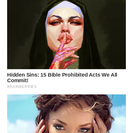
WN
TAPANULI
TENGAH
WN DELI
SERDANG
WN
TEBING
TINGGI
WN
PAKPAK
WN
KARAWANG
WN