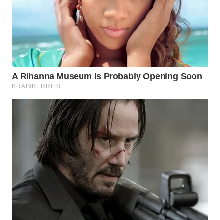
BEKASI
WN
BOGOR
WN
DEPOK
WN
TAPANULI
UTARA
WN
SAMOSIR
WN
PADANG
LAWAS