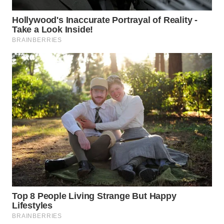
WN
SUMEDANG
WN
CIANJUR
WN
KEPULAUAN
SERIBU
WN
TANGERANG
WN
BINJAI
WN
CIREBON