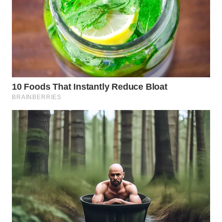
WN
PRIANGAN
TIMUR
WN
SEMARANG
WN
SOLO
WN
BOROBUDUR
WN
MADURA
WN