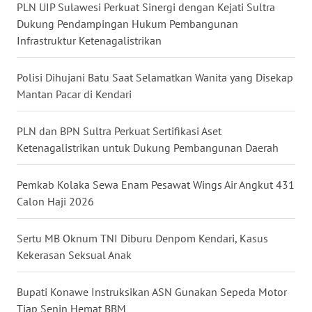
RIAU
PLN UIP Sulawesi Perkuat Sinergi dengan Kejati Sultra
Dukung Pendampingan Hukum Pembangunan
Infrastruktur Ketenagalistrikan
WN
SERAMBI
Polisi Dihujani Batu Saat Selamatkan Wanita yang Disekap
WN
Mantan Pacar di Kendari
JAMBI
PLN dan BPN Sultra Perkuat Sertifikasi Aset
WN
Ketenagalistrikan untuk Dukung Pembangunan Daerah
SULTRA
Pemkab Kolaka Sewa Enam Pesawat Wings Air Angkut 431
WN
Calon Haji 2026
NTB
Sertu MB Oknum TNI Diburu Denpom Kendari, Kasus
WN
Kekerasan Seksual Anak
SULTENG
Bupati Konawe Instruksikan ASN Gunakan Sepeda Motor
WN
Tiap Senin Hemat BBM