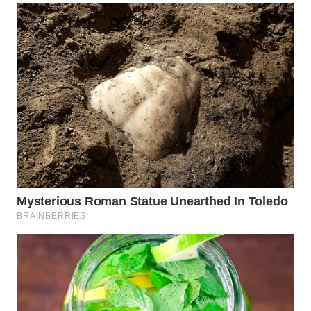
WN
INDRAMAYU
WN
KUNINGAN
WN
MAJALENGKA
WN
SUBANG
WN
SUKABUMI
WN
PURWAKARTA