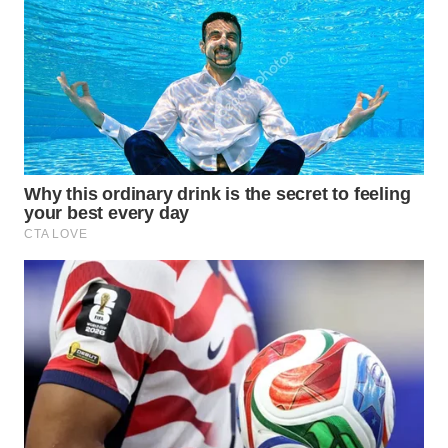
WN
KALTARA
WN
KALSEL
WN
KALTIM
WN
SULSEL
WN
GORONTALO
WN
SULUT