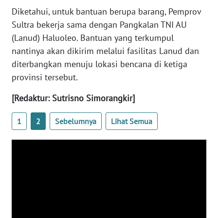
REDAKSI
Diketahui, untuk bantuan berupa barang, Pemprov
Sultra bekerja sama dengan Pangkalan TNI AU
KARIR
(Lanud) Haluoleo. Bantuan yang terkumpul
nantinya akan dikirim melalui fasilitas Lanud dan
DISCLAIMER
diterbangkan menuju lokasi bencana di ketiga
provinsi tersebut.
Wahana
News
[Redaktur: Sutrisno Simorangkir]
Regional
1
2
Sebelumnya
Lihat Semua
WN
SUMUT
WN
JAKARTA
WN
JABAR