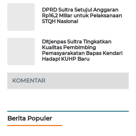
DPRD Sultra Setujui Anggaran
WAHANA
Rp16,2 Miliar untuk Pelaksanaan
DESA
STQH Nasional
WISATA
Ditjenpas Sultra Tingkatkan
LAPAK
Kualitas Pembimbing
WAHANA
Pemasyarakatan Bapas Kendari
Hadapi KUHP Baru
Wahana
Network
KOMENTAR
KONSUMEN
LISTRIK
MASYARAKAT
KELISTRIKAN
Berita Populer
WALINKI