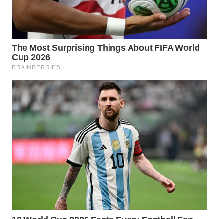
WN
MALUKU
WN
MALUT
WN
DAIRI
WN
DANAU
TOBA
WN
NIAS
WN