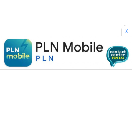
SONYA
ASA
NEWS
X