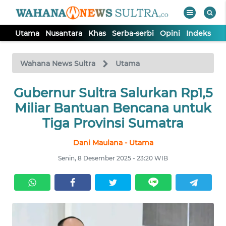
Utama
Nusantara
Khas
Serba-serbi
Opini
Indeks
WAHANA
Tutup
TV
Wahana News Sultra
Utama
UTAMA
Gubernur Sultra Salurkan Rp1,5
Miliar Bantuan Bencana untuk
NUSANTARA
Tiga Provinsi Sumatra
Dani Maulana - Utama
KHAS
Senin, 8 Desember 2025 - 23:20 WIB
SERBA-
SERBI
OPINI