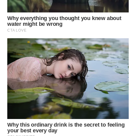
SURABAYA
WN
NATUNA
WN
BINTAN
WN
MANDALIKA
WN
LIKUPANG
WN
LABUANBAJO
WN
BORNEO