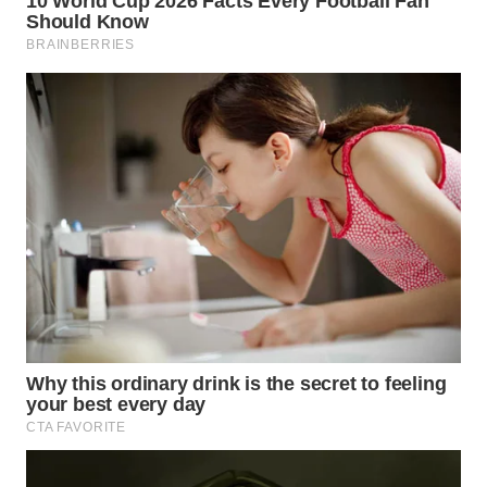
LANGKAT
WN
TAPANULI
SELATAN
WN
TANJUNG
LESUNG
WN
KARO
WN
SIMALUNGUN
WN
LABUHANBATU