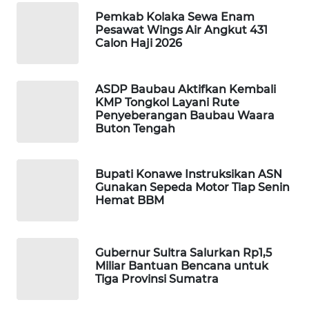
Pemkab Kolaka Sewa Enam
Pesawat Wings Air Angkut 431
WAHANA
Calon Haji 2026
SPORT
WAHANA
ASDP Baubau Aktifkan Kembali
UMKM
KMP Tongkol Layani Rute
Penyeberangan Baubau Waara
Buton Tengah
WAHANA
SELEB
Bupati Konawe Instruksikan ASN
Gunakan Sepeda Motor Tiap Senin
WAHANA
Hemat BBM
PERSONA
WAHANA
Gubernur Sultra Salurkan Rp1,5
OTOMOTIF
Miliar Bantuan Bencana untuk
Tiga Provinsi Sumatra
WAHANA
HEALTH