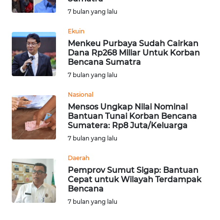
7 bulan yang lalu
WN
Ekuin
NUSANTARA
Menkeu Purbaya Sudah Cairkan
Dana Rp268 Miliar Untuk Korban
WN
Bencana Sumatra
JOGJA
7 bulan yang lalu
Nasional
WN
Mensos Ungkap Nilai Nominal
JATIM
Bantuan Tunai Korban Bencana
Sumatera: Rp8 Juta/Keluarga
WN
7 bulan yang lalu
BALI
Daerah
WN
Pemprov Sumut Sigap: Bantuan
Cepat untuk Wilayah Terdampak
KALBAR
Bencana
7 bulan yang lalu
WN
KALTENG