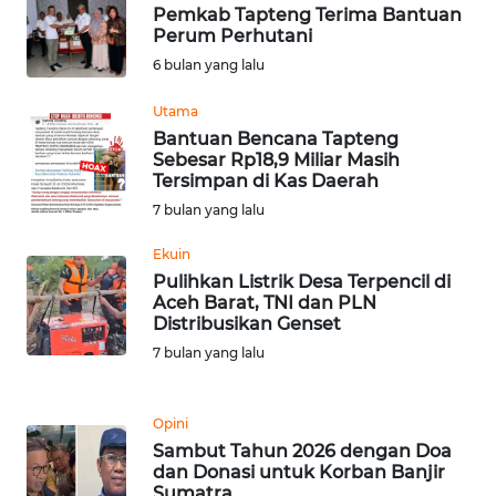
SULBAR
Pemkab Tapteng Terima Bantuan
Perum Perhutani
WN
6 bulan yang lalu
BABEL
Utama
Bantuan Bencana Tapteng
WN
Sebesar Rp18,9 Miliar Masih
SUMBAR
Tersimpan di Kas Daerah
7 bulan yang lalu
WN
SUMSEL
Ekuin
Pulihkan Listrik Desa Terpencil di
Aceh Barat, TNI dan PLN
WN
Distribusikan Genset
BENGKULU
7 bulan yang lalu
WN
LAMPUNG
Opini
Sambut Tahun 2026 dengan Doa
WN
dan Donasi untuk Korban Banjir
JATENG
Sumatra