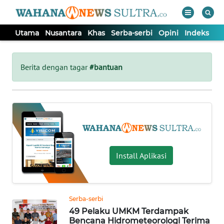
Utama
Nusantara
Khas
Serba-serbi
Opini
Indeks
WAHANA
Tutup
TV
Berita dengan tagar
#bantuan
UTAMA
NUSANTARA
KHAS
Install Aplikasi
SERBA-
SERBI
Serba-serbi
49 Pelaku UMKM Terdampak
OPINI
Bencana Hidrometeorologi Terima