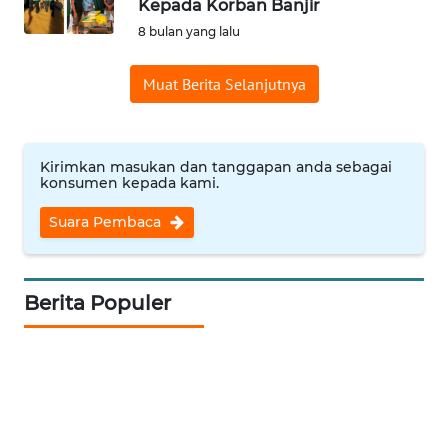
Kepada Korban Banjir
8 bulan yang lalu
WN
INDRAMAYU
Muat Berita Selanjutnya
WN
KUNINGAN
Kirimkan masukan dan tanggapan anda sebagai
konsumen kepada kami.
WN
MAJALENGKA
Suara Pembaca
WN
SUBANG
Berita Populer
WN
SUKABUMI
WN
PURWAKARTA