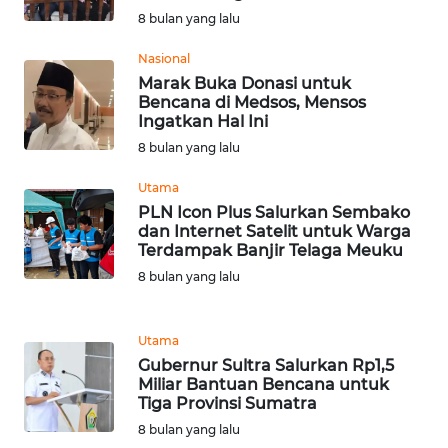
8 bulan yang lalu
WN
TAPANULI
Nasional
TENGAH
Marak Buka Donasi untuk
Bencana di Medsos, Mensos
WN DELI
Ingatkan Hal Ini
SERDANG
8 bulan yang lalu
Utama
WN
PLN Icon Plus Salurkan Sembako
TEBING
dan Internet Satelit untuk Warga
TINGGI
Terdampak Banjir Telaga Meuku
8 bulan yang lalu
WN
PAKPAK
Utama
WN
Gubernur Sultra Salurkan Rp1,5
KARAWANG
Miliar Bantuan Bencana untuk
Tiga Provinsi Sumatra
8 bulan yang lalu
WN