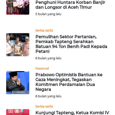
Penghuni Huntara Korban Banjir
dan Longsor di Aceh Timur
WN
5 bulan yang lalu
BANTEN
WN
Serba-serbi
NTT
Pemulihan Sektor Pertanian,
Pemkab Tapteng Serahkan
Batuan 94 Ton Benih Padi Kepada
WN
Petani
KEPRI
6 bulan yang lalu
WN
Nasional
PAPUA
Prabowo Optimistis Bantuan ke
Gaza Meningkat, Tegaskan
Komitmen Perdamaian Dua
WN
Negara
PAPUA
6 bulan yang lalu
BARAT
Serba-serbi
WN
Kunjungi Tapteng, Ketua Komisi IV