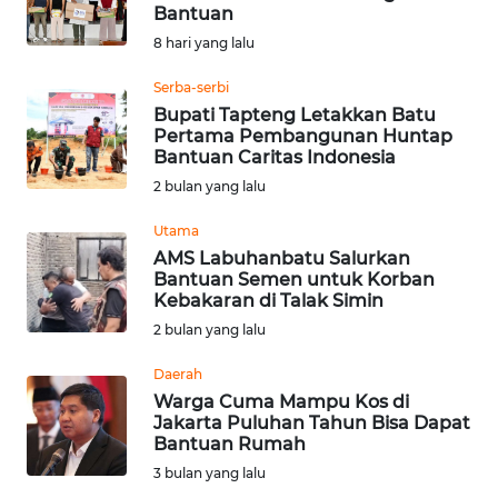
Bantuan
Informasi
8 hari yang lalu
INDEKS
Serba-serbi
BERITA
Bupati Tapteng Letakkan Batu
Pertama Pembangunan Huntap
Bantuan Caritas Indonesia
KONTAK
2 bulan yang lalu
KAMI
Utama
INFO
AMS Labuhanbatu Salurkan
IKLAN
Bantuan Semen untuk Korban
Kebakaran di Talak Simin
TENTANG
2 bulan yang lalu
KAMI
Daerah
Warga Cuma Mampu Kos di
PEDOMAN
Jakarta Puluhan Tahun Bisa Dapat
MEDIA
Bantuan Rumah
SIBER
3 bulan yang lalu