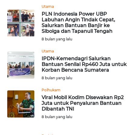
BEKASI
Utama
PLN Indonesia Power UBP
WN
Labuhan Angin Tindak Cepat,
BOGOR
Salurkan Bantuan Banjir ke
Sibolga dan Tapanuli Tengah
8 bulan yang lalu
WN
DEPOK
Utama
IPDN-Kemendagri Salurkan
WN
Bantuan Senilai Rp460 Juta untuk
TAPANULI
Korban Bencana Sumatera
UTARA
8 bulan yang lalu
Polhukam
WN
Viral Mobil Kodim Disewakan Rp2
SAMOSIR
Juta untuk Penyaluran Bantuan
Dibantah TNI
WN
8 bulan yang lalu
PADANG
LAWAS