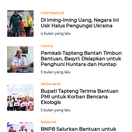
REDAKSI
Internasional
Di Iming-Iming Uang, Negara Ini
KARIR
Usir Halus Pengungsi Ukraina
4 bulan yang lalu
DISCLAIMER
Utama
Wahana
Pemkab Tapteng Bantah Timbun
News
Bantuan, Basyri: Disiapkan untuk
Regional
Penghuni Huntara dan Huntap
5 bulan yang lalu
WN
Serba-serbi
SUMUT
Bupati Tapteng Terima Bantuan
PMI untuk Korban Bencana
WN
Ekologis
JAKARTA
5 bulan yang lalu
WN
Nasional
JABAR
BNPB Salurkan Bantuan untuk