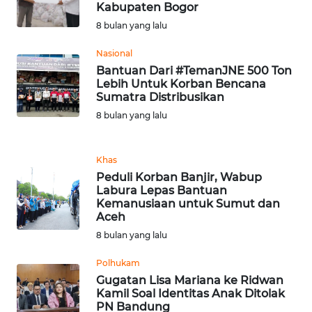
LANGKAT
Kabupaten Bogor
8 bulan yang lalu
WN
Nasional
TAPANULI
SELATAN
Bantuan Dari #TemanJNE 500 Ton
Lebih Untuk Korban Bencana
Sumatra Distribusikan
WN
8 bulan yang lalu
TANJUNG
LESUNG
Khas
WN
Peduli Korban Banjir, Wabup
KARO
Labura Lepas Bantuan
Kemanusiaan untuk Sumut dan
Aceh
WN
8 bulan yang lalu
SIMALUNGUN
Polhukam
WN
Gugatan Lisa Mariana ke Ridwan
LABUHANBATU
Kamil Soal Identitas Anak Ditolak
PN Bandung