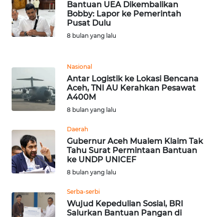
Bantuan UEA Dikembalikan
Bobby: Lapor ke Pemerintah
WN
Pusat Dulu
MALUKU
8 bulan yang lalu
WN
MALUT
Nasional
Antar Logistik ke Lokasi Bencana
Aceh, TNI AU Kerahkan Pesawat
WN
A400M
DAIRI
8 bulan yang lalu
WN
Daerah
DANAU
Gubernur Aceh Mualem Klaim Tak
TOBA
Tahu Surat Permintaan Bantuan
ke UNDP UNICEF
8 bulan yang lalu
WN
NIAS
Serba-serbi
Wujud Kepedulian Sosial, BRI
WN
Salurkan Bantuan Pangan di