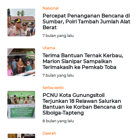
Nasional
WN
Percepat Penanganan Bencana di
KALTARA
Sumbar, Polri Tambah Jumlah Alat
Berat
7 bulan yang lalu
WN
KALSEL
Utama
Terima Bantuan Ternak Kerbau,
WN
Marlon Sianipar Sampaikan
KALTIM
Terimakasih ke Pemkab Toba
7 bulan yang lalu
WN
Serba-serbi
SULSEL
PCNU Kota Gunungsitoli
Terjunkan 18 Relawan Salurkan
WN
Bantuan ke Korban Bencana di
GORONTALO
Sibolga-Tapteng
8 bulan yang lalu
WN
Daerah
SULUT