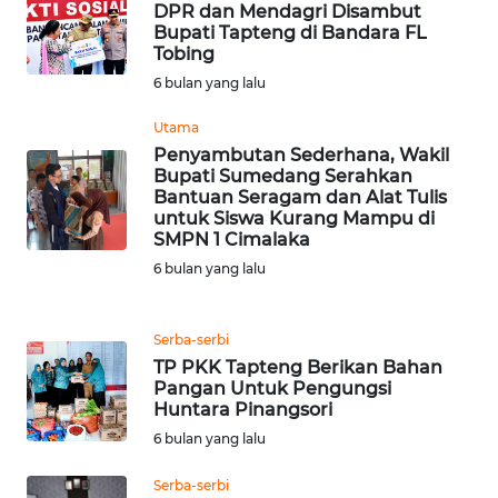
RIAU
DPR dan Mendagri Disambut
Bupati Tapteng di Bandara FL
Tobing
WN
6 bulan yang lalu
SERAMBI
Utama
WN
Penyambutan Sederhana, Wakil
JAMBI
Bupati Sumedang Serahkan
Bantuan Seragam dan Alat Tulis
untuk Siswa Kurang Mampu di
WN
SMPN 1 Cimalaka
SULTRA
6 bulan yang lalu
WN
NTB
Serba-serbi
TP PKK Tapteng Berikan Bahan
Pangan Untuk Pengungsi
WN
Huntara Pinangsori
SULTENG
6 bulan yang lalu
WN
Serba-serbi