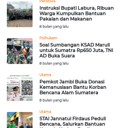
Peristiwa
WN
Instruksi Bupati Labura, Ribuan
SUMEDANG
Warga Kumpulkan Bantuan
Pakaian dan Makanan
8 bulan yang lalu
WN
CIANJUR
Polhukam
Soal Sumbangan KSAD Maruli
WN
untuk Sumatra Rp650 Juta, TNI
KEPULAUAN
AD Buka Suara
SERIBU
8 bulan yang lalu
Utama
WN
Pemkot Jambi Buka Donasi
TANGERANG
Kemanusiaan Bantu Korban
Bencana Alam Sumatera
WN
8 bulan yang lalu
BINJAI
Utama
STAI Jannatul Firdaus Peduli
WN
Bencana, Salurkan Bantuan
CIREBON