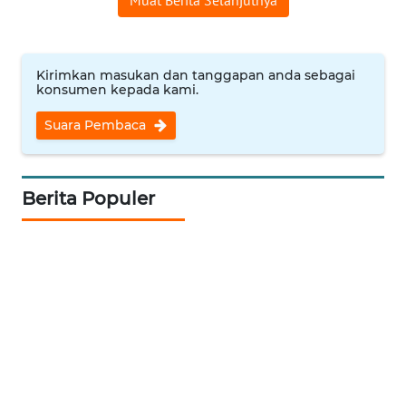
Muat Berita Selanjutnya
REDAKSI
KARIR
Kirimkan masukan dan tanggapan anda sebagai
konsumen kepada kami.
DISCLAIMER
Suara Pembaca
Wahana
News
Regional
Berita Populer
WN
SUMUT
WN
JAKARTA
WN
JABAR