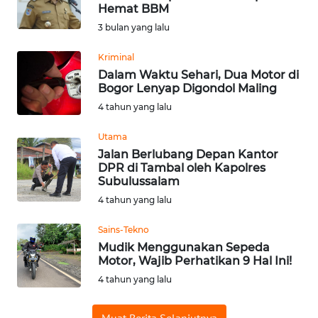
Hemat BBM
Informasi
3 bulan yang lalu
INDEKS
Kriminal
BERITA
Dalam Waktu Sehari, Dua Motor di
Bogor Lenyap Digondol Maling
KONTAK
4 tahun yang lalu
KAMI
Utama
Jalan Berlubang Depan Kantor
INFO
DPR di Tambal oleh Kapolres
IKLAN
Subulussalam
4 tahun yang lalu
TENTANG
KAMI
Sains-Tekno
Mudik Menggunakan Sepeda
Motor, Wajib Perhatikan 9 Hal Ini!
PEDOMAN
MEDIA
4 tahun yang lalu
SIBER