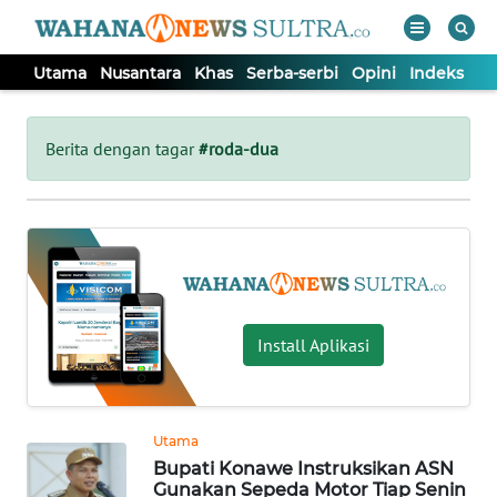
Utama
Nusantara
Khas
Serba-serbi
Opini
Indeks
WAHANA
Tutup
TV
Berita dengan tagar
#roda-dua
UTAMA
NUSANTARA
KHAS
Install Aplikasi
SERBA-
SERBI
Utama
Bupati Konawe Instruksikan ASN
OPINI
Gunakan Sepeda Motor Tiap Senin