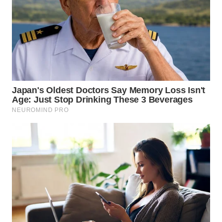
LANGKAT
WN
TAPANULI
SELATAN
WN
TANJUNG
LESUNG
WN
KARO
WN
SIMALUNGUN
WN
LABUHANBATU