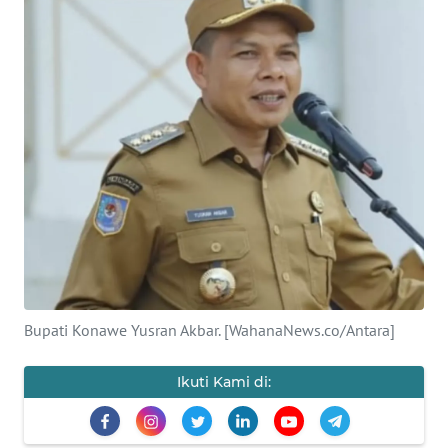
Informasi
INDEKS
BERITA
KONTAK
KAMI
INFO
IKLAN
TENTANG
KAMI
Bupati Konawe Yusran Akbar. [WahanaNews.co/Antara]
PEDOMAN
Ikuti Kami di:
MEDIA
SIBER