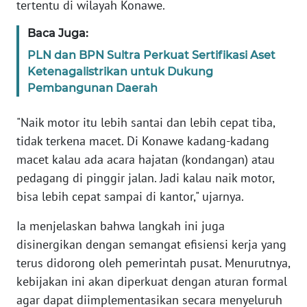
tertentu di wilayah Konawe.
RIAU
Baca Juga:
WN
SERAMBI
PLN dan BPN Sultra Perkuat Sertifikasi Aset
Ketenagalistrikan untuk Dukung
Pembangunan Daerah
WN
JAMBI
"Naik motor itu lebih santai dan lebih cepat tiba,
tidak terkena macet. Di Konawe kadang-kadang
WN
SULTRA
macet kalau ada acara hajatan (kondangan) atau
pedagang di pinggir jalan. Jadi kalau naik motor,
WN
bisa lebih cepat sampai di kantor," ujarnya.
NTB
Ia menjelaskan bahwa langkah ini juga
disinergikan dengan semangat efisiensi kerja yang
WN
SULTENG
terus didorong oleh pemerintah pusat. Menurutnya,
kebijakan ini akan diperkuat dengan aturan formal
WN
agar dapat diimplementasikan secara menyeluruh