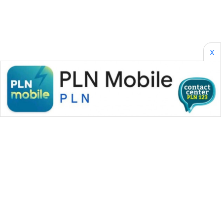
SONYA
ASA
NEWS
X