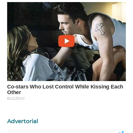
Wahana
Media
Group
WAHANA
NEWS
WAHANA
TANI
WAHANA
ADVOKAT
WAHANA
INFRASTRUKTUR
Advertorial
WAHANA