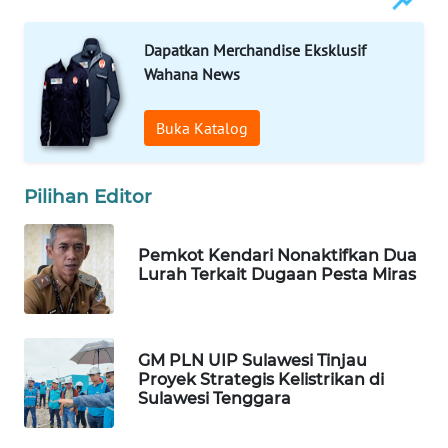
KONSUMEN
Dapatkan Merchandise Eksklusif
WAHANA
Wahana News
LISTRIK
Buka Katalog
WAHANA
TRAVEL
Pilihan Editor
WAHANA
TV
Pemkot Kendari Nonaktifkan Dua
Lurah Terkait Dugaan Pesta Miras
WAHANANEWS
ID
WAHANANEWS
GM PLN UIP Sulawesi Tinjau
CO ID
Proyek Strategis Kelistrikan di
Sulawesi Tenggara
WAHANANEWS
NET