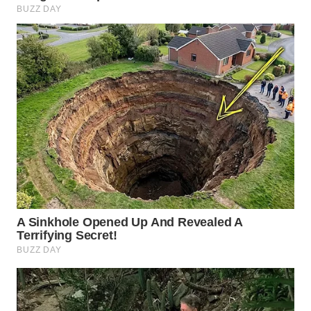
WN
PRIANGAN
TIMUR
WN
SEMARANG
WN
SOLO
WN
BOROBUDUR
WN
MADURA
WN