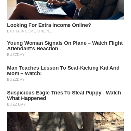
WN
TAPANULI
TENGAH
WN DELI
SERDANG
WN
TEBING
TINGGI
WN
PAKPAK
WN
KARAWANG
WN