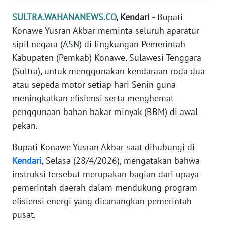
REDAKSI
SULTRA.WAHANANEWS.CO
, Kendari -
Bupati
Konawe Yusran Akbar meminta seluruh aparatur
KARIR
sipil negara (ASN) di lingkungan Pemerintah
Kabupaten (Pemkab) Konawe, Sulawesi Tenggara
DISCLAIMER
(Sultra), untuk menggunakan kendaraan roda dua
atau sepeda motor setiap hari Senin guna
Wahana
meningkatkan efisiensi serta menghemat
News
Regional
penggunaan bahan bakar minyak (BBM) di awal
pekan.
WN
SUMUT
Bupati Konawe Yusran Akbar saat dihubungi di
Kendari
, Selasa (28/4/2026), mengatakan bahwa
WN
instruksi tersebut merupakan bagian dari upaya
JAKARTA
pemerintah daerah dalam mendukung program
efisiensi energi yang dicanangkan pemerintah
WN
pusat.
JABAR