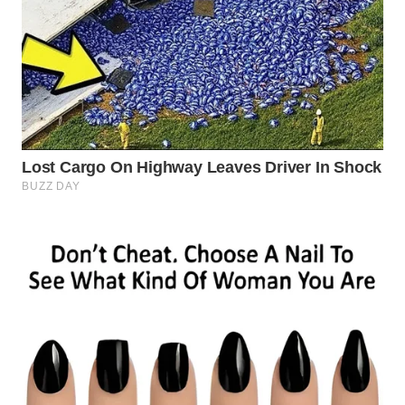
WN
SUMEDANG
WN
CIANJUR
WN
KEPULAUAN
SERIBU
WN
TANGERANG
WN
BINJAI
WN
CIREBON