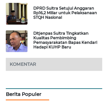
DPRD Sultra Setujui Anggaran
WAHANA
Rp16,2 Miliar untuk Pelaksanaan
DESA
STQH Nasional
WISATA
Ditjenpas Sultra Tingkatkan
LAPAK
Kualitas Pembimbing
WAHANA
Pemasyarakatan Bapas Kendari
Hadapi KUHP Baru
Wahana
Network
KOMENTAR
KONSUMEN
LISTRIK
MASYARAKAT
KELISTRIKAN
Berita Populer
WALINKI