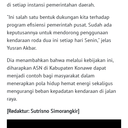
SULBAR
di setiap instansi pemerintahan daerah.
WN
"Ini salah satu bentuk dukungan kita terhadap
BABEL
program efisiensi pemerintah pusat. Sudah ada
keputusannya untuk mendorong penggunaan
WN
kendaraan roda dua ini setiap hari Senin," jelas
SUMBAR
Yusran Akbar.
WN
Dia menambahkan bahwa melalui kebijakan ini,
SUMSEL
diharapkan ASN di Kabupaten Konawe dapat
menjadi contoh bagi masyarakat dalam
WN
menerapkan pola hidup hemat energi sekaligus
BENGKULU
mengurangi beban kepadatan kendaraan di jalan
raya.
WN
LAMPUNG
[Redaktur: Sutrisno Simorangkir]
WN
JATENG