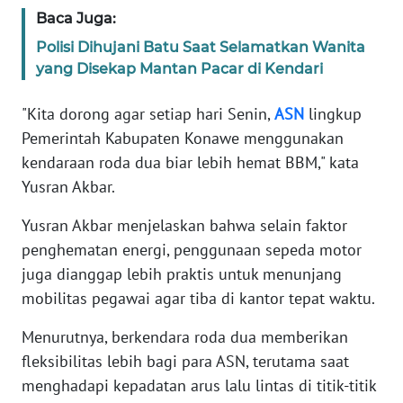
Baca Juga:
WN
Polisi Dihujani Batu Saat Selamatkan Wanita
BANTEN
yang Disekap Mantan Pacar di Kendari
WN
"Kita dorong agar setiap hari Senin,
ASN
lingkup
NTT
Pemerintah Kabupaten Konawe menggunakan
kendaraan roda dua biar lebih hemat BBM," kata
WN
Yusran Akbar.
KEPRI
Yusran Akbar menjelaskan bahwa selain faktor
WN
penghematan energi, penggunaan sepeda motor
PAPUA
juga dianggap lebih praktis untuk menunjang
mobilitas pegawai agar tiba di kantor tepat waktu.
WN
PAPUA
Menurutnya, berkendara roda dua memberikan
BARAT
fleksibilitas lebih bagi para ASN, terutama saat
menghadapi kepadatan arus lalu lintas di titik-titik
WN