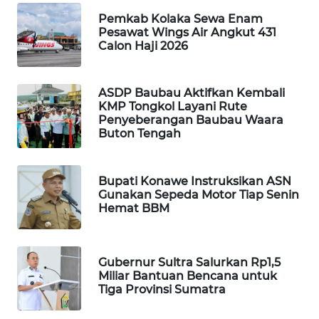
Pemkab Kolaka Sewa Enam
Pesawat Wings Air Angkut 431
WAHANA
Calon Haji 2026
SPORT
WAHANA
ASDP Baubau Aktifkan Kembali
UMKM
KMP Tongkol Layani Rute
Penyeberangan Baubau Waara
Buton Tengah
WAHANA
SELEB
Bupati Konawe Instruksikan ASN
WAHANA
Gunakan Sepeda Motor Tiap Senin
Hemat BBM
PERSONA
WAHANA
OTOMOTIF
Gubernur Sultra Salurkan Rp1,5
Miliar Bantuan Bencana untuk
Tiga Provinsi Sumatra
WAHANA
HEALTH