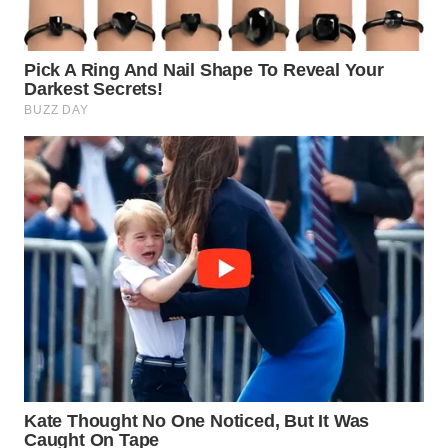
WN
INDRAMAYU
WN
KUNINGAN
WN
MAJALENGKA
WN
SUBANG
WN
SUKABUMI
WN
PURWAKARTA