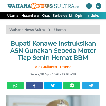
Utama
Nusantara
Khas
Serba-serbi
Opini
Indeks
WAHANA
Tutup
TV
Wahana News Sultra
Utama
UTAMA
Bupati Konawe Instruksikan
ASN Gunakan Sepeda Motor
NUSANTARA
Tiap Senin Hemat BBM
Alex Julianto - Utama
KHAS
Selasa, 28 April 2026 - 23:26 WIB
SERBA-
SERBI
OPINI