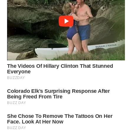
SURABAYA
WN
NATUNA
WN
BINTAN
WN
MANDALIKA
WN
LIKUPANG
WN
LABUANBAJO
WN
BORNEO