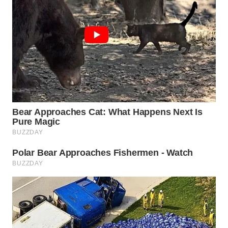
BEKASI
WN
BOGOR
WN
DEPOK
WN
TAPANULI
UTARA
WN
SAMOSIR
WN
PADANG
LAWAS