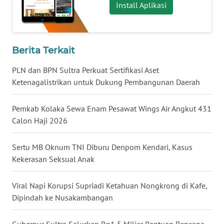
Install Aplikasi
WN
KALTARA
Berita Terkait
WN
PLN dan BPN Sultra Perkuat Sertifikasi Aset
KALSEL
Ketenagalistrikan untuk Dukung Pembangunan Daerah
WN
KALTIM
Pemkab Kolaka Sewa Enam Pesawat Wings Air Angkut 431
Calon Haji 2026
WN
SULSEL
Sertu MB Oknum TNI Diburu Denpom Kendari, Kasus
Kekerasan Seksual Anak
WN
GORONTALO
Viral Napi Korupsi Supriadi Ketahuan Nongkrong di Kafe,
Dipindah ke Nusakambangan
WN
SULUT