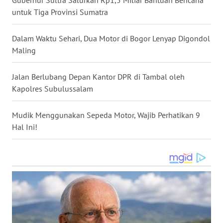
Gubernur Sultra Salurkan Rp1,5 Miliar Bantuan Bencana
untuk Tiga Provinsi Sumatra
WN
MALUKU
Dalam Waktu Sehari, Dua Motor di Bogor Lenyap Digondol
Maling
WN
MALUT
Jalan Berlubang Depan Kantor DPR di Tambal oleh
Kapolres Subulussalam
WN
DAIRI
Mudik Menggunakan Sepeda Motor, Wajib Perhatikan 9
Hal Ini!
WN
DANAU
TOBA
WN
NIAS
WN