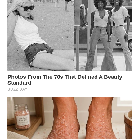
SURABAYA
WN
NATUNA
WN
BINTAN
WN
MANDALIKA
WN
LIKUPANG
WN
LABUANBAJO
WN
BORNEO