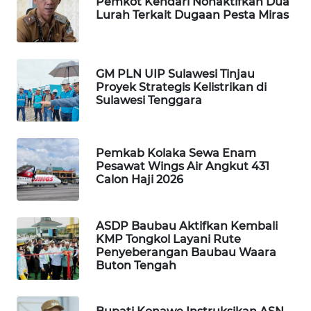
Pemkot Kendari Nonaktifkan Dua
Lurah Terkait Dugaan Pesta Miras
WAHANA
DESA
WISATA
GM PLN UIP Sulawesi Tinjau
Proyek Strategis Kelistrikan di
LAPAK
Sulawesi Tenggara
WAHANA
Wahana
Pemkab Kolaka Sewa Enam
Network
Pesawat Wings Air Angkut 431
Calon Haji 2026
KONSUMEN
LISTRIK
ASDP Baubau Aktifkan Kembali
KMP Tongkol Layani Rute
MASYARAKAT
Penyeberangan Baubau Waara
KELISTRIKAN
Buton Tengah
WALINKI