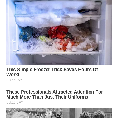
WN
PRIANGAN
TIMUR
WN
SEMARANG
WN
SOLO
WN
BOROBUDUR
WN
MADURA
WN