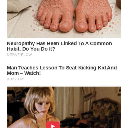
Wahana
Media
Group
WAHANA
NEWS
WAHANA
TANI
WAHANA
ADVOKAT
WAHANA
INFRASTRUKTUR
WAHANA