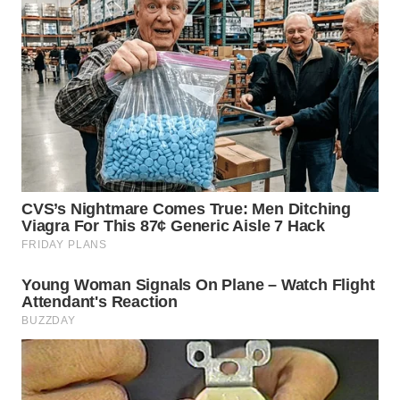
LANGKAT
WN
TAPANULI
SELATAN
WN
TANJUNG
LESUNG
WN
KARO
WN
SIMALUNGUN
WN
LABUHANBATU