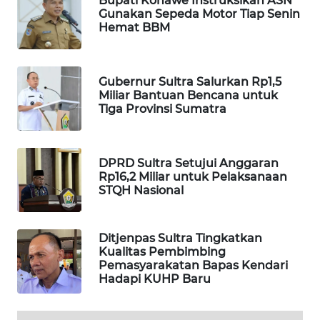
Bupati Konawe Instruksikan ASN
ID
Gunakan Sepeda Motor Tiap Senin
Hemat BBM
MAWAKA
ID
Gubernur Sultra Salurkan Rp1,5
MARTABAT
Miliar Bantuan Bencana untuk
Tiga Provinsi Sumatra
NET
PLN
WATCH
DPRD Sultra Setujui Anggaran
Rp16,2 Miliar untuk Pelaksanaan
STQH Nasional
MKLI
Ditjenpas Sultra Tingkatkan
LPKKI
Kualitas Pembimbing
Pemasyarakatan Bapas Kendari
LKKI
Hadapi KUHP Baru
KOPEKLIN