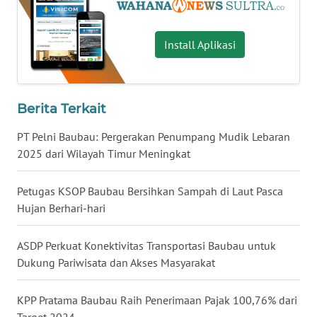
WN
Install Aplikasi
KALTARA
WN
KALSEL
Berita Terkait
PT Pelni Baubau: Pergerakan Penumpang Mudik Lebaran
WN
KALTIM
2025 dari Wilayah Timur Meningkat
WN
Petugas KSOP Baubau Bersihkan Sampah di Laut Pasca
SULSEL
Hujan Berhari-hari
WN
ASDP Perkuat Konektivitas Transportasi Baubau untuk
GORONTALO
Dukung Pariwisata dan Akses Masyarakat
WN
KPP Pratama Baubau Raih Penerimaan Pajak 100,76% dari
SULUT
Target 2024