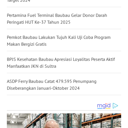
WN
Pertamina Fuel Terminal Baubau Gelar Donor Darah
MALUKU
Peringati HUT Ke-37 Tahun 2025
WN
Pemkot Baubau Lakukan Tujuh Kali Uji Coba Program
MALUT
Makan Bergizi Gratis
WN
BPJS Kesehatan Baubau Apresiasi Loyalitas Peserta Aktif
DAIRI
Manfaatkan JKN di Sultra
WN
ASDP Ferry Baubau Catat 479.595 Penumpang
DANAU
TOBA
Diseberangkan Januari-Oktober 2024
WN
NIAS
WN