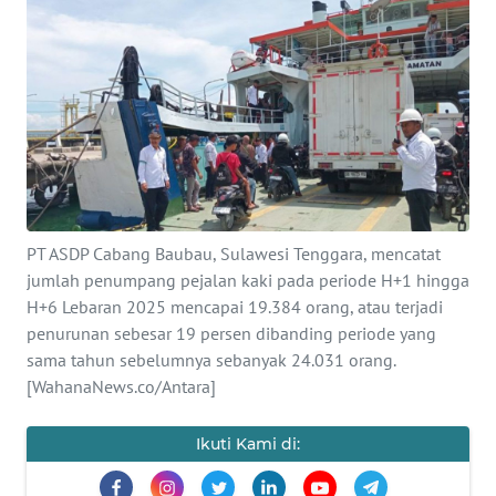
Informasi
INDEKS
BERITA
KONTAK
KAMI
INFO
PT ASDP Cabang Baubau, Sulawesi Tenggara, mencatat
IKLAN
jumlah penumpang pejalan kaki pada periode H+1 hingga
H+6 Lebaran 2025 mencapai 19.384 orang, atau terjadi
TENTANG
penurunan sebesar 19 persen dibanding periode yang
KAMI
sama tahun sebelumnya sebanyak 24.031 orang.
[WahanaNews.co/Antara]
PEDOMAN
MEDIA
Ikuti Kami di:
SIBER