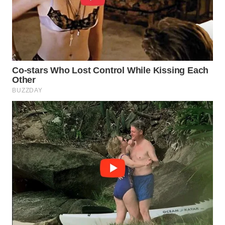
KONSUMEN
WAHANA
LISTRIK
WAHANA
TRAVEL
WAHANA
TV
WAHANANEWS
ID
WAHANANEWS
CO ID
WAHANANEWS
NET