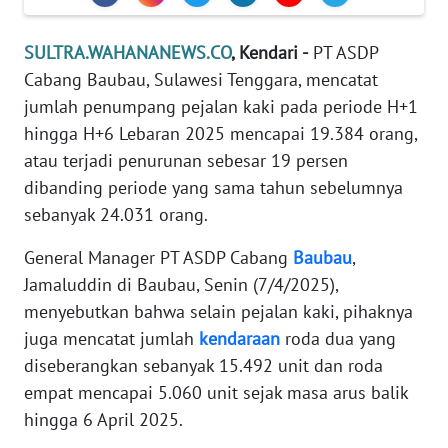
REDAKSI
SULTRA.WAHANANEWS.CO
, Kendari -
PT ASDP
KARIR
Cabang Baubau, Sulawesi Tenggara, mencatat
jumlah penumpang pejalan kaki pada periode H+1
DISCLAIMER
hingga H+6 Lebaran 2025 mencapai 19.384 orang,
atau terjadi penurunan sebesar 19 persen
Wahana
dibanding periode yang sama tahun sebelumnya
News
sebanyak 24.031 orang.
Regional
General Manager PT ASDP Cabang
Baubau
,
WN
Jamaluddin di Baubau, Senin (7/4/2025),
SUMUT
menyebutkan bahwa selain pejalan kaki, pihaknya
juga mencatat jumlah
kendaraan
roda dua yang
WN
JAKARTA
diseberangkan sebanyak 15.492 unit dan roda
empat mencapai 5.060 unit sejak masa arus balik
WN
hingga 6 April 2025.
JABAR