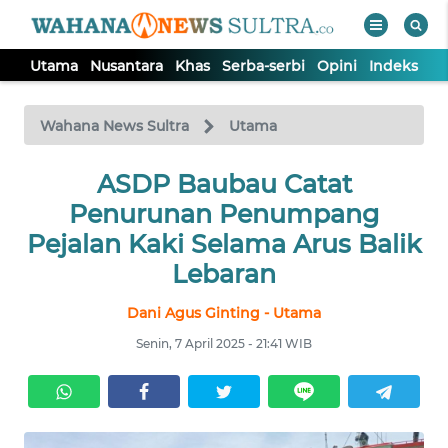
Utama
Nusantara
Khas
Serba-serbi
Opini
Indeks
WAHANA
Tutup
TV
Wahana News Sultra
Utama
UTAMA
ASDP Baubau Catat
Penurunan Penumpang
NUSANTARA
Pejalan Kaki Selama Arus Balik
Lebaran
KHAS
Dani Agus Ginting - Utama
Senin, 7 April 2025 - 21:41 WIB
SERBA-
SERBI
OPINI