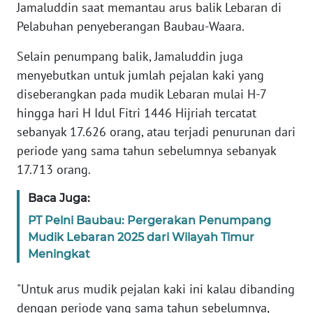
RIAU
Jamaluddin saat memantau arus balik Lebaran di
Pelabuhan penyeberangan Baubau-Waara.
WN
Selain penumpang balik, Jamaluddin juga
SERAMBI
menyebutkan untuk jumlah pejalan kaki yang
diseberangkan pada mudik Lebaran mulai H-7
WN
JAMBI
hingga hari H Idul Fitri 1446 Hijriah tercatat
sebanyak 17.626 orang, atau terjadi penurunan dari
WN
periode yang sama tahun sebelumnya sebanyak
SULTRA
17.713 orang.
WN
Baca Juga:
NTB
PT Pelni Baubau: Pergerakan Penumpang
Mudik Lebaran 2025 dari Wilayah Timur
WN
Meningkat
SULTENG
"Untuk arus mudik pejalan kaki ini kalau dibanding
WN
dengan periode yang sama tahun sebelumnya,