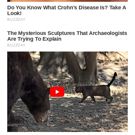
WN
SUMEDANG
WN
CIANJUR
WN
KEPULAUAN
SERIBU
WN
TANGERANG
WN
BINJAI
WN
CIREBON