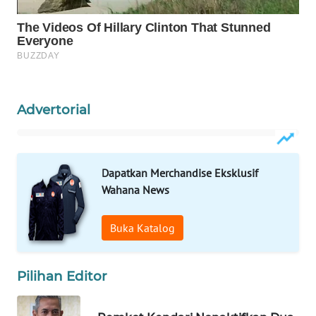
WAHANA
SPORT
WAHANA
UMKM
Advertorial
WAHANA
SELEB
Dapatkan Merchandise Eksklusif
Wahana News
WAHANA
PERSONA
Buka Katalog
WAHANA
OTOMOTIF
Pilihan Editor
WAHANA
HEALTH