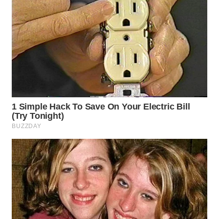
WN
TAPANULI
TENGAH
WN DELI
SERDANG
WN
TEBING
TINGGI
WN
PAKPAK
WN
KARAWANG
WN