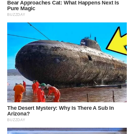
WN
INDRAMAYU
WN
KUNINGAN
WN
MAJALENGKA
WN
SUBANG
WN
SUKABUMI
WN
PURWAKARTA