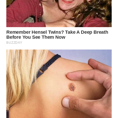
BEKASI
WN
BOGOR
WN
DEPOK
WN
TAPANULI
UTARA
WN
SAMOSIR
WN
PADANG
LAWAS