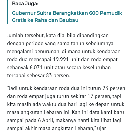
Baca Juga:
WN
Gubernur Sultra Berangkatkan 600 Pemudik
BANTEN
Gratis ke Raha dan Baubau
WN
Jumlah tersebut, kata dia, bila dibandingkan
NTT
dengan periode yang sama tahun sebelumnya
mengalami penurunan, di mana untuk kendaraan
WN
roda dua mencapai 19.991 unit dan roda empat
KEPRI
sebanyak 6.071 unit atau secara keseluruhan
tercapai sebesar 83 persen.
WN
PAPUA
"Jadi untuk kendaraan roda dua ini turun 23 persen
dan roda empat juga turun sekitar 17 persen, tapi
WN
kita masih ada waktu dua hari lagi ke depan untuk
PAPUA
masa angkutan Lebaran ini. Kan ini data kami baru
BARAT
sampai pada 6 April, makanya nanti kita lihat lagi
sampai akhir masa angkutan Lebaran," ujar
WN