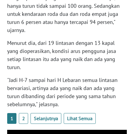
SULBAR
hanya turun tidak sampai 100 orang. Sedangkan
untuk kendaraan roda dua dan roda empat juga
WN
turun 6 persen atau hanya tercapai 94 persen,"
BABEL
ujarnya.
WN
Menurut dia, dari 19 lintasan dengan 13 kapal
SUMBAR
yang dioperasikan, kondisi arus pengguna jasa
setiap lintasan itu ada yang naik dan ada yang
WN
turun.
SUMSEL
"Jadi H-7 sampai hari H Lebaran semua lintasan
WN
bervariasi, artinya ada yang naik dan ada yang
BENGKULU
turun dibanding dari periode yang sama tahun
sebelumnya," jelasnya.
WN
LAMPUNG
1
2
Selanjutnya
Lihat Semua
WN
JATENG