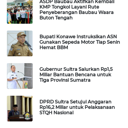
ASDP Baubau Aktifkan Kembali
KMP Tongkol Layani Rute
Penyeberangan Baubau Waara
PORTAL
Buton Tengah
KONSUMEN
FORWAMKI
Bupati Konawe Instruksikan ASN
Gunakan Sepeda Motor Tiap Senin
Hemat BBM
ALPERKLINAS
FORJASIDA
Gubernur Sultra Salurkan Rp1,5
Miliar Bantuan Bencana untuk
TAMBANG
Tiga Provinsi Sumatra
NEWS
SITUNGIR
DPRD Sultra Setujui Anggaran
NEWS
Rp16,2 Miliar untuk Pelaksanaan
STQH Nasional
SIDIKALANG
NEWS