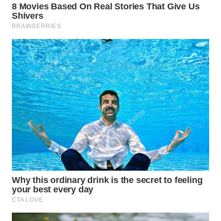
KONSUMEN
WAHANA
LISTRIK
WAHANA
TRAVEL
WAHANA
TV
WAHANANEWS
ID
WAHANANEWS
CO ID
WAHANANEWS
NET