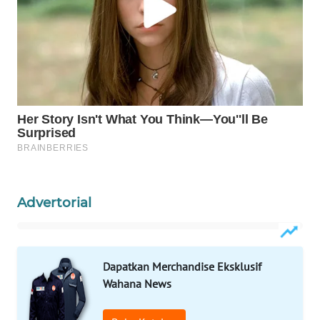
WAHANA
DESA
WISATA
LAPAK
WAHANA
Wahana
Network
Advertorial
KONSUMEN
LISTRIK
MASYARAKAT
Dapatkan Merchandise Eksklusif
KELISTRIKAN
Wahana News
WALINKI