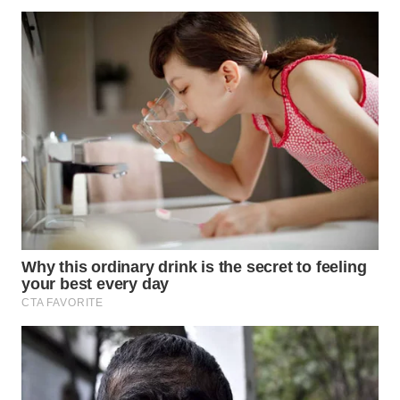
WN
TAPANULI
TENGAH
WN DELI
SERDANG
WN
TEBING
TINGGI
WN
PAKPAK
WN
KARAWANG
WN