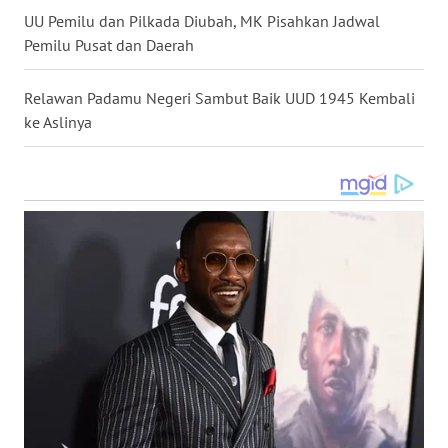
UU Pemilu dan Pilkada Diubah, MK Pisahkan Jadwal
WN
Pemilu Pusat dan Daerah
MALUKU
Relawan Padamu Negeri Sambut Baik UUD 1945 Kembali
WN
ke Aslinya
MALUT
WN
DAIRI
WN
DANAU
TOBA
WN
NIAS
WN