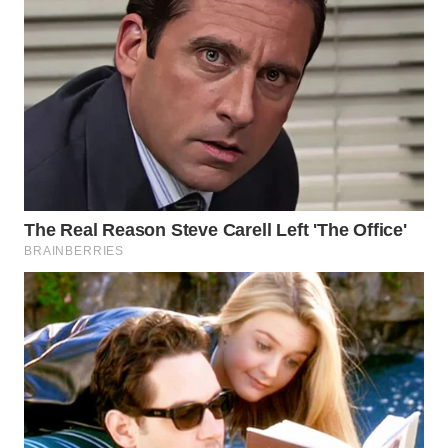
SURABAYA
WN
NATUNA
WN
BINTAN
WN
MANDALIKA
WN
LIKUPANG
WN
LABUANBAJO
WN
BORNEO