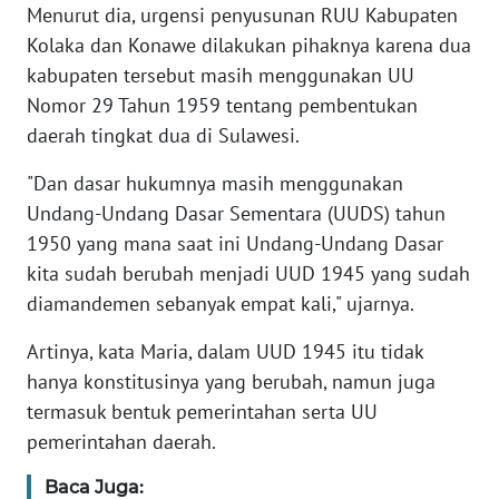
Menurut dia, urgensi penyusunan RUU Kabupaten
Kolaka dan Konawe dilakukan pihaknya karena dua
WN
BANTEN
kabupaten tersebut masih menggunakan UU
Nomor 29 Tahun 1959 tentang pembentukan
WN
daerah tingkat dua di Sulawesi.
NTT
"Dan dasar hukumnya masih menggunakan
Undang-Undang Dasar Sementara (UUDS) tahun
WN
KEPRI
1950 yang mana saat ini Undang-Undang Dasar
kita sudah berubah menjadi UUD 1945 yang sudah
WN
diamandemen sebanyak empat kali," ujarnya.
PAPUA
Artinya, kata Maria, dalam UUD 1945 itu tidak
WN
hanya konstitusinya yang berubah, namun juga
PAPUA
termasuk bentuk pemerintahan serta UU
BARAT
pemerintahan daerah.
WN
Baca Juga: