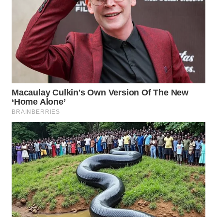
WN
SUMEDANG
WN
CIANJUR
WN
KEPULAUAN
SERIBU
WN
TANGERANG
WN
BINJAI
WN
CIREBON