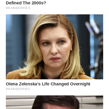
WN
PRIANGAN
TIMUR
WN
SEMARANG
WN
SOLO
WN
BOROBUDUR
WN
MADURA
WN