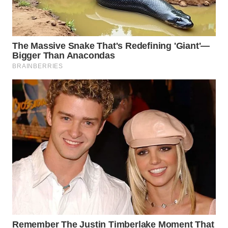
WN
INDRAMAYU
WN
KUNINGAN
WN
MAJALENGKA
WN
SUBANG
WN
SUKABUMI
WN
PURWAKARTA