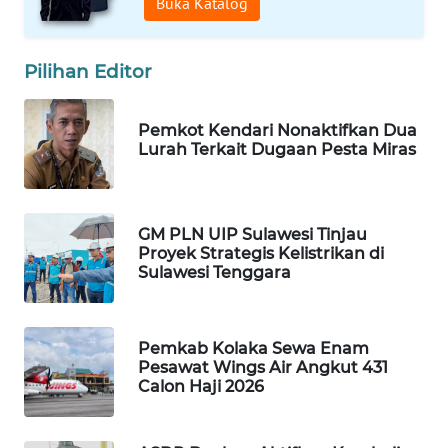
Buka Katalog
ID
MAWAKA
Pilihan Editor
ID
Pemkot Kendari Nonaktifkan Dua
MARTABAT
Lurah Terkait Dugaan Pesta Miras
NET
PLN
WATCH
GM PLN UIP Sulawesi Tinjau
Proyek Strategis Kelistrikan di
Sulawesi Tenggara
MKLI
LPKKI
Pemkab Kolaka Sewa Enam
Pesawat Wings Air Angkut 431
Calon Haji 2026
LKKI
KOPEKLIN