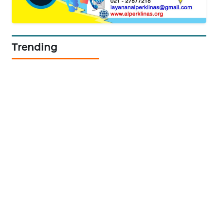
KARING
NEWS
Trending
JURNAL
MARITIM
HUMBANG
NEWS
GARONGGANG
NEWS
FISUELRI
ID
ENERGI
NEWS