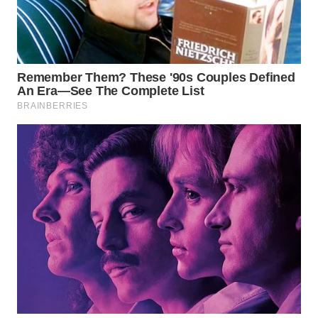
Wahana
Media
Group
WAHANA
NEWS
WAHANA
TANI
WAHANA
ADVOKAT
WAHANA
INFRASTRUKTUR
WAHANA