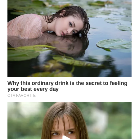
WAHANA
SPORT
WAHANA
UMKM
WAHANA
SELEB
WAHANA
PERSONA
WAHANA
OTOMOTIF
WAHANA
HEALTH