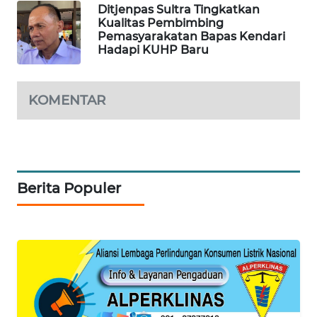
Ditjenpas Sultra Tingkatkan
Kualitas Pembimbing
Pemasyarakatan Bapas Kendari
SIBARAGAS
Hadapi KUHP Baru
NEWS
METRO
KOMENTAR
SIANTAR
NEWS
METRO
MEDAN
Berita Populer
NEWS
METRO
JAKARTA
NEWS
KRT
NEWS