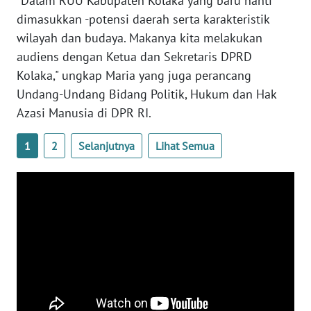
"Dalam RUU Kabupaten Kolaka yang baru nanti
SULBAR
dimasukkan -potensi daerah serta karakteristik
wilayah dan budaya. Makanya kita melakukan
WN
BABEL
audiens dengan Ketua dan Sekretaris DPRD
Kolaka," ungkap Maria yang juga perancang
WN
Undang-Undang Bidang Politik, Hukum dan Hak
SUMBAR
Azasi Manusia di DPR RI.
WN
1
2
Selanjutnya
Lihat Semua
SUMSEL
WN
BENGKULU
WN
LAMPUNG
WN
JATENG