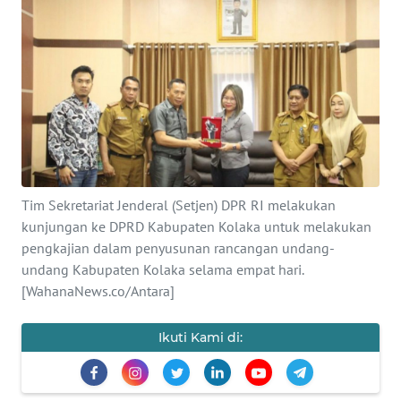
Informasi
INDEKS
BERITA
KONTAK
KAMI
INFO
Tim Sekretariat Jenderal (Setjen) DPR RI melakukan
IKLAN
kunjungan ke DPRD Kabupaten Kolaka untuk melakukan
pengkajian dalam penyusunan rancangan undang-
TENTANG
undang Kabupaten Kolaka selama empat hari.
KAMI
[WahanaNews.co/Antara]
PEDOMAN
Ikuti Kami di:
MEDIA
SIBER