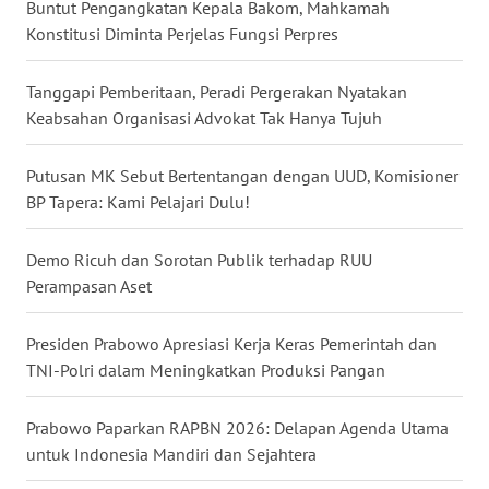
Buntut Pengangkatan Kepala Bakom, Mahkamah
Konstitusi Diminta Perjelas Fungsi Perpres
WN
KALTARA
Tanggapi Pemberitaan, Peradi Pergerakan Nyatakan
Keabsahan Organisasi Advokat Tak Hanya Tujuh
WN
KALSEL
Putusan MK Sebut Bertentangan dengan UUD, Komisioner
BP Tapera: Kami Pelajari Dulu!
WN
KALTIM
Demo Ricuh dan Sorotan Publik terhadap RUU
Perampasan Aset
WN
SULSEL
Presiden Prabowo Apresiasi Kerja Keras Pemerintah dan
TNI-Polri dalam Meningkatkan Produksi Pangan
WN
GORONTALO
Prabowo Paparkan RAPBN 2026: Delapan Agenda Utama
untuk Indonesia Mandiri dan Sejahtera
WN
SULUT