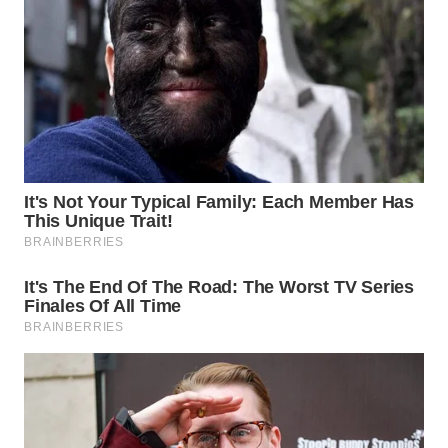
BEKASI
WN
BOGOR
WN
DEPOK
WN
TAPANULI
UTARA
WN
SAMOSIR
WN
PADANG
LAWAS