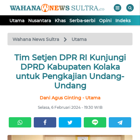
Utama
Nusantara
Khas
Serba-serbi
Opini
Indeks
WAHANA
Tutup
TV
Wahana News Sultra
Utama
UTAMA
Tim Setjen DPR RI Kunjungi
DPRD Kabupaten Kolaka
NUSANTARA
untuk Pengkajian Undang-
Undang
KHAS
Dani Agus Ginting - Utama
Selasa, 6 Februari 2024 - 19:30 WIB
SERBA-
SERBI
OPINI