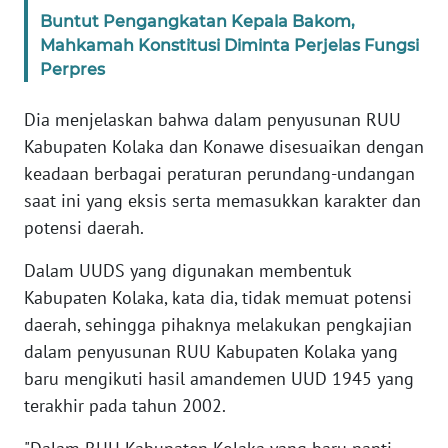
RIAU
Buntut Pengangkatan Kepala Bakom,
Mahkamah Konstitusi Diminta Perjelas Fungsi
WN
Perpres
SERAMBI
Dia menjelaskan bahwa dalam penyusunan RUU
WN
Kabupaten Kolaka dan Konawe disesuaikan dengan
JAMBI
keadaan berbagai peraturan perundang-undangan
saat ini yang eksis serta memasukkan karakter dan
WN
potensi daerah.
SULTRA
Dalam UUDS yang digunakan membentuk
WN
Kabupaten Kolaka, kata dia, tidak memuat potensi
NTB
daerah, sehingga pihaknya melakukan pengkajian
dalam penyusunan RUU Kabupaten Kolaka yang
WN
SULTENG
baru mengikuti hasil amandemen UUD 1945 yang
terakhir pada tahun 2002.
WN