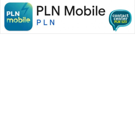
WAHANA MEDIA GROUP
|
|
|
WAHANA NEWS co
WAHANA TANI
WAHANA ADVOKAT
|
|
WAHANA INFRASTRUKTUR
WAHANA KONSUMEN
|
|
|
WAHANA LISTRIK
WAHANA TRAVEL
WAHANA TV
|
|
|
WAHANANEWS id
WAHANANEWS CO ID
WAHANANEWS NET