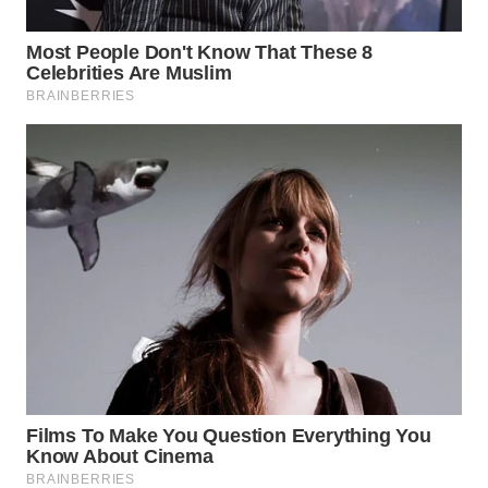
LANGKAT
WN
TAPANULI
SELATAN
WN
TANJUNG
LESUNG
WN
KARO
WN
SIMALUNGUN
WN
LABUHANBATU