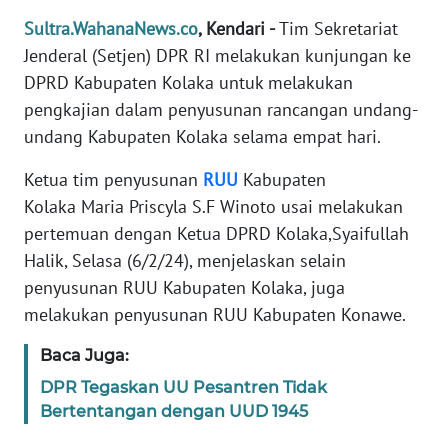
REDAKSI
Sultra.WahanaNews.co
, Kendari -
Tim Sekretariat
Jenderal (Setjen) DPR RI melakukan kunjungan ke
KARIR
DPRD Kabupaten Kolaka untuk melakukan
pengkajian dalam penyusunan rancangan undang-
DISCLAIMER
undang Kabupaten Kolaka selama empat hari.
Wahana
Ketua tim penyusunan
RUU
Kabupaten
News
Kolaka Maria Priscyla S.F Winoto usai melakukan
Regional
pertemuan dengan Ketua DPRD Kolaka,Syaifullah
Halik, Selasa (6/2/24), menjelaskan selain
WN
penyusunan RUU Kabupaten Kolaka, juga
SUMUT
melakukan penyusunan RUU Kabupaten Konawe.
WN
Baca Juga:
JAKARTA
DPR Tegaskan UU Pesantren Tidak
Bertentangan dengan UUD 1945
WN
JABAR