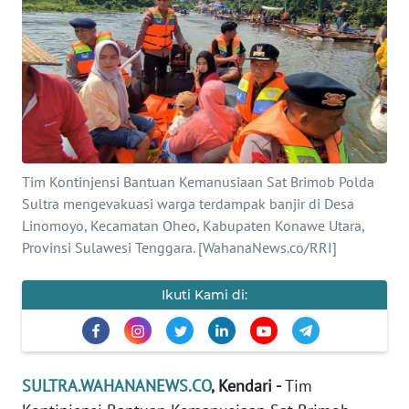
Informasi
INDEKS
BERITA
KONTAK
KAMI
Tim Kontinjensi Bantuan Kemanusiaan Sat Brimob Polda
Sultra mengevakuasi warga terdampak banjir di Desa
INFO
IKLAN
Linomoyo, Kecamatan Oheo, Kabupaten Konawe Utara,
Provinsi Sulawesi Tenggara. [WahanaNews.co/RRI]
TENTANG
KAMI
Ikuti Kami di:
PEDOMAN
MEDIA
SIBER
SULTRA.WAHANANEWS.CO
, Kendari -
Tim