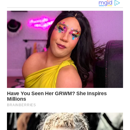
WN
MALUKU
WN
MALUT
WN
DAIRI
WN
DANAU
TOBA
WN
NIAS
WN