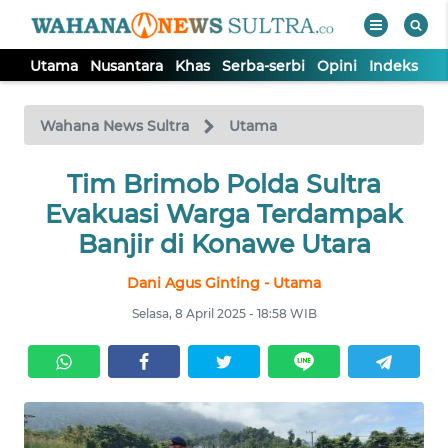
Utama
Nusantara
Khas
Serba-serbi
Opini
Indeks
WAHANA
Tutup
TV
Wahana News Sultra
Utama
UTAMA
Tim Brimob Polda Sultra
Evakuasi Warga Terdampak
NUSANTARA
Banjir di Konawe Utara
Dani Agus Ginting - Utama
KHAS
Selasa, 8 April 2025 - 18:58 WIB
SERBA-
SERBI
OPINI