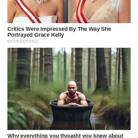
WAHANA
SPORT
WAHANA
UMKM
WAHANA
SELEB
WAHANA
PERSONA
WAHANA
OTOMOTIF
WAHANA
HEALTH