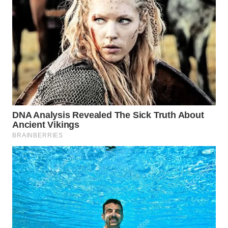
LANGKAT
WN
TAPANULI
SELATAN
WN
TANJUNG
LESUNG
WN
KARO
WN
SIMALUNGUN
WN
LABUHANBATU