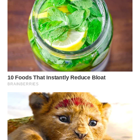
WN
INDRAMAYU
WN
KUNINGAN
WN
MAJALENGKA
WN
SUBANG
WN
SUKABUMI
WN
PURWAKARTA