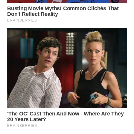
BEKASI
WN
BOGOR
WN
DEPOK
WN
TAPANULI
UTARA
WN
SAMOSIR
WN
PADANG
LAWAS