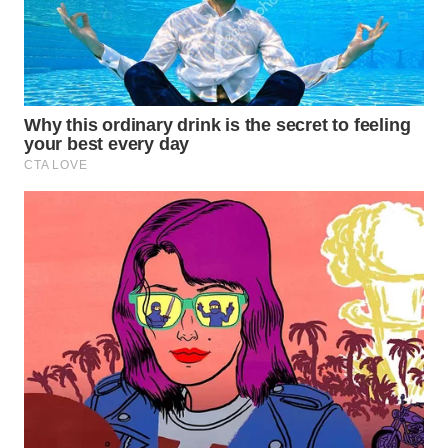
WN
TAPANULI
TENGAH
WN DELI
SERDANG
WN
TEBING
TINGGI
WN
PAKPAK
WN
KARAWANG
WN