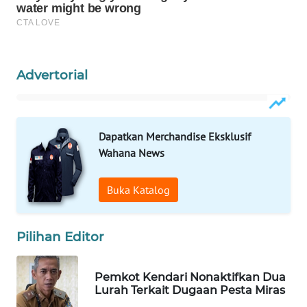
WAHANA
DESA
WISATA
Advertorial
LAPAK
WAHANA
Dapatkan Merchandise Eksklusif
Wahana
Wahana News
Network
Buka Katalog
KONSUMEN
LISTRIK
Pilihan Editor
MASYARAKAT
KELISTRIKAN
Pemkot Kendari Nonaktifkan Dua
Lurah Terkait Dugaan Pesta Miras
WALINKI