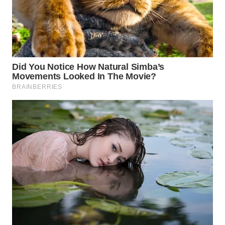
WN
PRIANGAN
TIMUR
WN
SEMARANG
WN
SOLO
WN
BOROBUDUR
WN
MADURA
WN