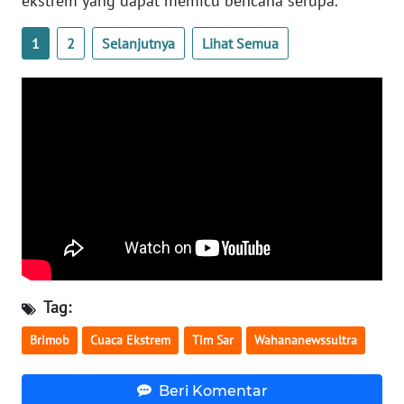
ekstrem yang dapat memicu bencana serupa.
SULBAR
1
2
Selanjutnya
Lihat Semua
WN
BABEL
WN
SUMBAR
WN
SUMSEL
WN
BENGKULU
Tag:
WN
LAMPUNG
Brimob
Cuaca Ekstrem
Tim Sar
Wahananewssultra
WN
Beri Komentar
JATENG