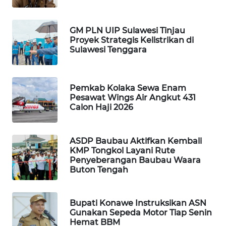
ID
MAWAKA
GM PLN UIP Sulawesi Tinjau
Proyek Strategis Kelistrikan di
ID
Sulawesi Tenggara
MARTABAT
NET
Pemkab Kolaka Sewa Enam
Pesawat Wings Air Angkut 431
PLN
Calon Haji 2026
WATCH
ASDP Baubau Aktifkan Kembali
MKLI
KMP Tongkol Layani Rute
Penyeberangan Baubau Waara
LPKKI
Buton Tengah
LKKI
Bupati Konawe Instruksikan ASN
Gunakan Sepeda Motor Tiap Senin
KOPEKLIN
Hemat BBM