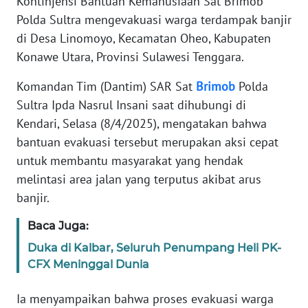
Kontinjensi Bantuan Kemanusiaan Sat Brimob
REDAKSI
Polda Sultra mengevakuasi warga terdampak banjir
di Desa Linomoyo, Kecamatan Oheo, Kabupaten
KARIR
Konawe Utara, Provinsi Sulawesi Tenggara.
Komandan Tim (Dantim) SAR Sat
Brimob
Polda
DISCLAIMER
Sultra Ipda Nasrul Insani saat dihubungi di
Wahana
Kendari, Selasa (8/4/2025), mengatakan bahwa
News
bantuan evakuasi tersebut merupakan aksi cepat
Regional
untuk membantu masyarakat yang hendak
melintasi area jalan yang terputus akibat arus
WN
banjir.
SUMUT
Baca Juga:
WN
Duka di Kalbar, Seluruh Penumpang Heli PK-
JAKARTA
CFX Meninggal Dunia
WN
Ia menyampaikan bahwa proses evakuasi warga
JABAR