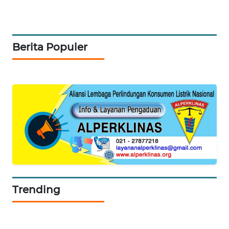
SIBARAGAS
NEWS
Berita Populer
METRO
SIANTAR
NEWS
METRO
MEDAN
NEWS
METRO
JAKARTA
NEWS
Trending
KRT
NEWS