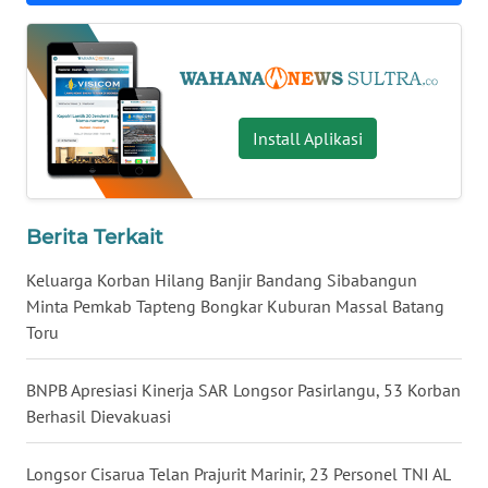
WN
NUSANTARA
WN
Install Aplikasi
JOGJA
WN
Berita Terkait
JATIM
Keluarga Korban Hilang Banjir Bandang Sibabangun
WN
Minta Pemkab Tapteng Bongkar Kuburan Massal Batang
BALI
Toru
WN
BNPB Apresiasi Kinerja SAR Longsor Pasirlangu, 53 Korban
KALBAR
Berhasil Dievakuasi
WN
Longsor Cisarua Telan Prajurit Marinir, 23 Personel TNI AL
KALTENG