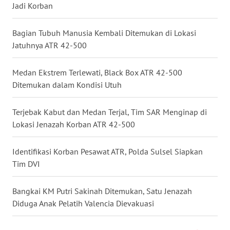
Jadi Korban
WN
Bagian Tubuh Manusia Kembali Ditemukan di Lokasi
KALTARA
Jatuhnya ATR 42-500
WN
Medan Ekstrem Terlewati, Black Box ATR 42-500
KALSEL
Ditemukan dalam Kondisi Utuh
WN
KALTIM
Terjebak Kabut dan Medan Terjal, Tim SAR Menginap di
Lokasi Jenazah Korban ATR 42-500
WN
SULSEL
Identifikasi Korban Pesawat ATR, Polda Sulsel Siapkan
Tim DVI
WN
GORONTALO
Bangkai KM Putri Sakinah Ditemukan, Satu Jenazah
Diduga Anak Pelatih Valencia Dievakuasi
WN
SULUT