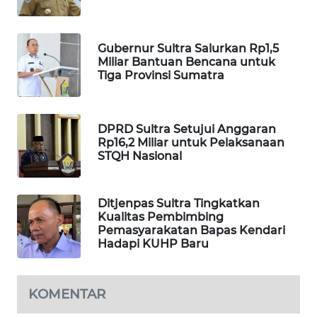
PORTAL
KONSUMEN
Gubernur Sultra Salurkan Rp1,5
Miliar Bantuan Bencana untuk
Tiga Provinsi Sumatra
FORWAMKI
ALPERKLINAS
DPRD Sultra Setujui Anggaran
Rp16,2 Miliar untuk Pelaksanaan
STQH Nasional
FORJASIDA
TAMBANG
Ditjenpas Sultra Tingkatkan
NEWS
Kualitas Pembimbing
Pemasyarakatan Bapas Kendari
Hadapi KUHP Baru
SITUNGIR
NEWS
KOMENTAR
SIDIKALANG
NEWS