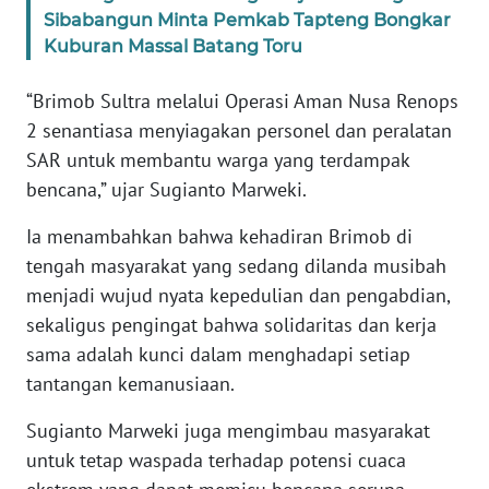
RIAU
Sibabangun Minta Pemkab Tapteng Bongkar
Kuburan Massal Batang Toru
WN
SERAMBI
“Brimob Sultra melalui Operasi Aman Nusa Renops
2 senantiasa menyiagakan personel dan peralatan
WN
SAR untuk membantu warga yang terdampak
JAMBI
bencana,” ujar Sugianto Marweki.
WN
Ia menambahkan bahwa kehadiran Brimob di
SULTRA
tengah masyarakat yang sedang dilanda musibah
menjadi wujud nyata kepedulian dan pengabdian,
WN
sekaligus pengingat bahwa solidaritas dan kerja
NTB
sama adalah kunci dalam menghadapi setiap
tantangan kemanusiaan.
WN
SULTENG
Sugianto Marweki juga mengimbau masyarakat
untuk tetap waspada terhadap potensi cuaca
WN