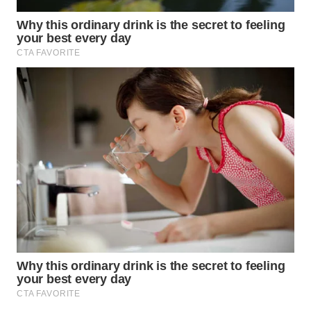
SURABAYA
WN
NATUNA
WN
BINTAN
WN
MANDALIKA
WN
LIKUPANG
WN
LABUANBAJO
WN
BORNEO