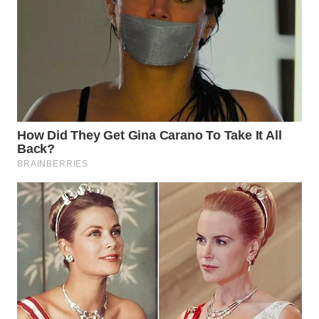
KONSUMEN
WAHANA
LISTRIK
WAHANA
TRAVEL
WAHANA
TV
WAHANANEWS
ID
WAHANANEWS
CO ID
WAHANANEWS
NET