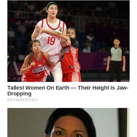
Wahana
Media
Group
WAHANA
NEWS
WAHANA
TANI
WAHANA
ADVOKAT
WAHANA
INFRASTRUKTUR
WAHANA