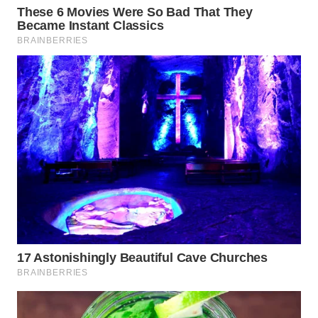
WN
SUMEDANG
WN
CIANJUR
WN
KEPULAUAN
SERIBU
WN
TANGERANG
WN
BINJAI
WN
CIREBON