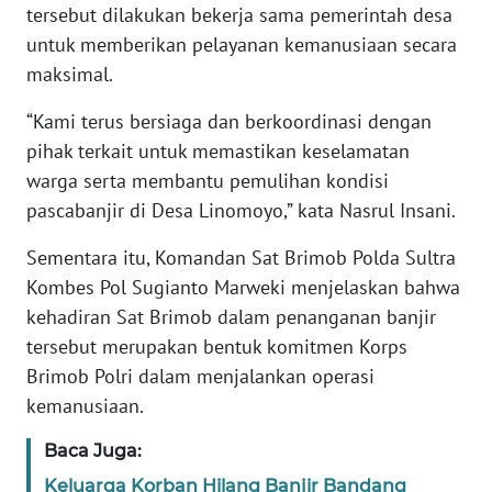
tersebut dilakukan bekerja sama pemerintah desa
untuk memberikan pelayanan kemanusiaan secara
WN
BANTEN
maksimal.
“Kami terus bersiaga dan berkoordinasi dengan
WN
pihak terkait untuk memastikan keselamatan
NTT
warga serta membantu pemulihan kondisi
WN
pascabanjir di Desa Linomoyo,” kata Nasrul Insani.
KEPRI
Sementara itu, Komandan Sat Brimob Polda Sultra
Kombes Pol Sugianto Marweki menjelaskan bahwa
WN
PAPUA
kehadiran Sat Brimob dalam penanganan banjir
tersebut merupakan bentuk komitmen Korps
WN
Brimob Polri dalam menjalankan operasi
PAPUA
kemanusiaan.
BARAT
Baca Juga:
WN
Keluarga Korban Hilang Banjir Bandang