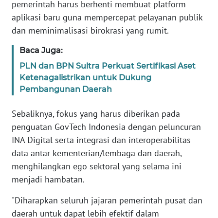
RIAU
pemerintah harus berhenti membuat platform
aplikasi baru guna mempercepat pelayanan publik
WN
dan meminimalisasi birokrasi yang rumit.
SERAMBI
Baca Juga:
WN
PLN dan BPN Sultra Perkuat Sertifikasi Aset
JAMBI
Ketenagalistrikan untuk Dukung
Pembangunan Daerah
WN
SULTRA
Sebaliknya, fokus yang harus diberikan pada
penguatan GovTech Indonesia dengan peluncuran
WN
INA Digital serta integrasi dan interoperabilitas
NTB
data antar kementerian/lembaga dan daerah,
menghilangkan ego sektoral yang selama ini
WN
menjadi hambatan.
SULTENG
"Diharapkan seluruh jajaran pemerintah pusat dan
WN
daerah untuk dapat lebih efektif dalam