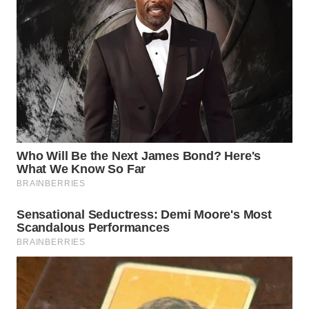
WAHANA
SPORT
WAHANA
UMKM
WAHANA
SELEB
WAHANA
PERSONA
WAHANA
OTOMOTIF
WAHANA
HEALTH