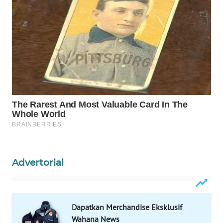
WAHANA
DESA
WISATA
LAPAK
WAHANA
Wahana
Network
KONSUMEN
LISTRIK
Advertorial
MASYARAKAT
KELISTRIKAN
Dapatkan Merchandise Eksklusif
WALINKI
Wahana News