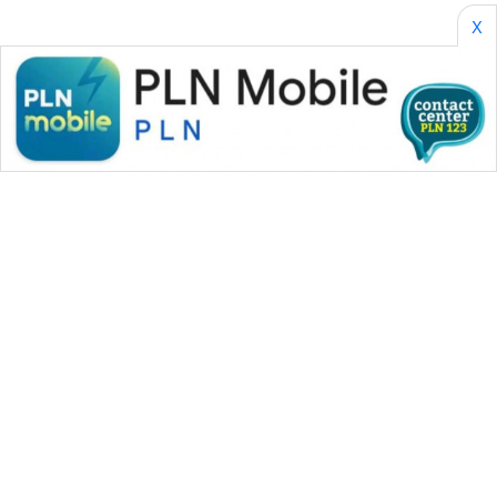
X
WAHANA MEDIA GROUP
|
|
|
WAHANA NEWS co
WAHANA TANI
WAHANA ADVOKAT
|
|
WAHANA INFRASTRUKTUR
WAHANA KONSUMEN