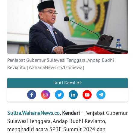
Informasi
INDEKS
BERITA
KONTAK
KAMI
Penjabat Gubernur Sulawesi Tenggara, Andap Budhi
Revianto. [WahanaNews.co/Istimewa]
INFO
IKLAN
Ikuti Kami di:
TENTANG
KAMI
PEDOMAN
Sultra.WahanaNews.co
, Kendari -
Penjabat Gubernur
MEDIA
Sulawesi Tenggara, Andap Budhi Revianto,
SIBER
menghadiri acara SPBE Summit 2024 dan