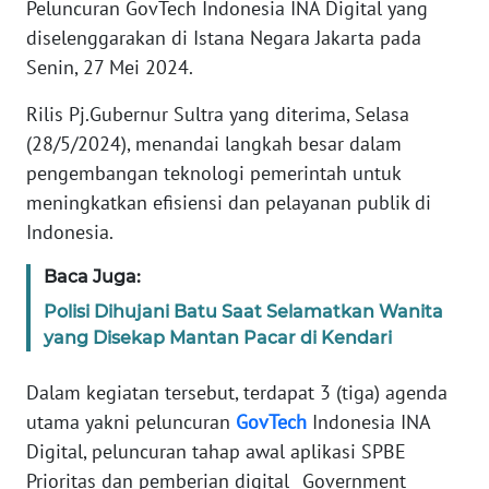
Peluncuran GovTech Indonesia INA Digital yang
REDAKSI
diselenggarakan di Istana Negara Jakarta pada
Senin, 27 Mei 2024.
KARIR
Rilis Pj.Gubernur Sultra yang diterima, Selasa
DISCLAIMER
(28/5/2024), menandai langkah besar dalam
pengembangan teknologi pemerintah untuk
Wahana
meningkatkan efisiensi dan pelayanan publik di
News
Indonesia.
Regional
Baca Juga:
WN
Polisi Dihujani Batu Saat Selamatkan Wanita
SUMUT
yang Disekap Mantan Pacar di Kendari
WN
Dalam kegiatan tersebut, terdapat 3 (tiga) agenda
JAKARTA
utama yakni peluncuran
GovTech
Indonesia INA
Digital, peluncuran tahap awal aplikasi SPBE
WN
JABAR
Prioritas dan pemberian digital _Government