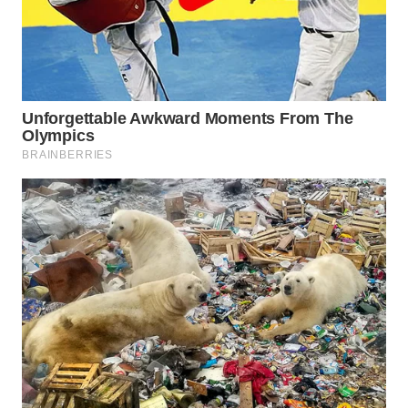
WN
SUMEDANG
WN
CIANJUR
WN
KEPULAUAN
SERIBU
WN
TANGERANG
WN
BINJAI
WN
CIREBON