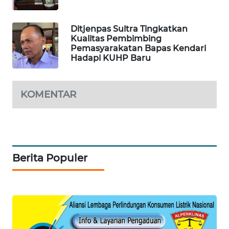
SIBARAGAS
Ditjenpas Sultra Tingkatkan
NEWS
Kualitas Pembimbing
Pemasyarakatan Bapas Kendari
Hadapi KUHP Baru
METRO
SIANTAR
NEWS
KOMENTAR
METRO
MEDAN
NEWS
Berita Populer
METRO
JAKARTA
NEWS
KRT
NEWS