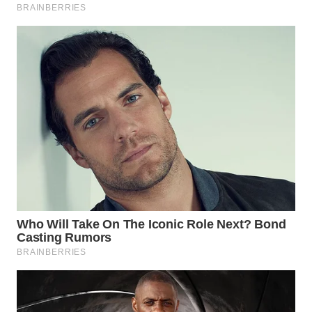
KONSUMEN
WAHANA
LISTRIK
WAHANA
TRAVEL
WAHANA
TV
WAHANANEWS
ID
WAHANANEWS
CO ID
WAHANANEWS
NET