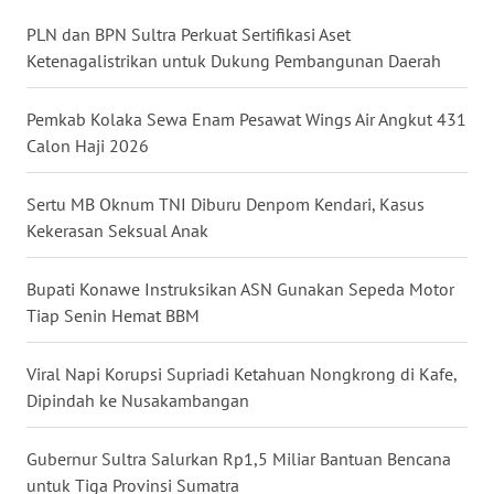
PLN dan BPN Sultra Perkuat Sertifikasi Aset
WN
Ketenagalistrikan untuk Dukung Pembangunan Daerah
KALTARA
Pemkab Kolaka Sewa Enam Pesawat Wings Air Angkut 431
WN
Calon Haji 2026
KALSEL
Sertu MB Oknum TNI Diburu Denpom Kendari, Kasus
WN
Kekerasan Seksual Anak
KALTIM
Bupati Konawe Instruksikan ASN Gunakan Sepeda Motor
WN
Tiap Senin Hemat BBM
SULSEL
Viral Napi Korupsi Supriadi Ketahuan Nongkrong di Kafe,
WN
Dipindah ke Nusakambangan
GORONTALO
Gubernur Sultra Salurkan Rp1,5 Miliar Bantuan Bencana
WN
SULUT
untuk Tiga Provinsi Sumatra