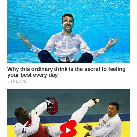
BEKASI
WN
BOGOR
WN
DEPOK
WN
TAPANULI
UTARA
WN
SAMOSIR
WN
PADANG
LAWAS