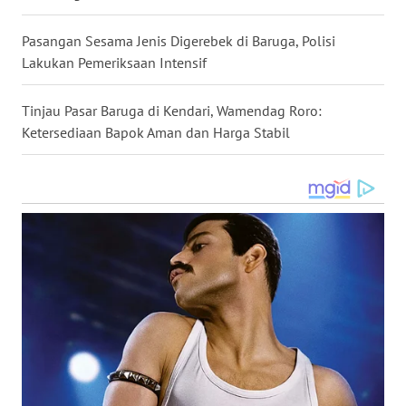
WN
Pasangan Sesama Jenis Digerebek di Baruga, Polisi
MALUKU
Lakukan Pemeriksaan Intensif
WN
Tinjau Pasar Baruga di Kendari, Wamendag Roro:
MALUT
Ketersediaan Bapok Aman dan Harga Stabil
WN
DAIRI
WN
DANAU
TOBA
WN
NIAS
WN