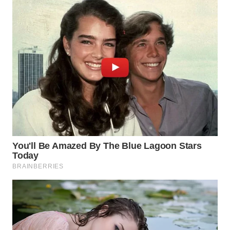
WN
PRIANGAN
TIMUR
WN
SEMARANG
WN
SOLO
WN
BOROBUDUR
WN
MADURA
WN