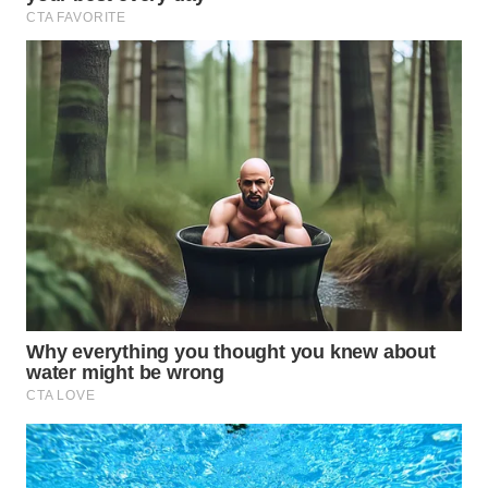
WN
TAPANULI
TENGAH
WN DELI
SERDANG
WN
TEBING
TINGGI
WN
PAKPAK
WN
KARAWANG
WN