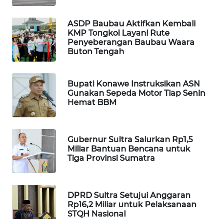
PORTAL
ASDP Baubau Aktifkan Kembali
KONSUMEN
KMP Tongkol Layani Rute
Penyeberangan Baubau Waara
Buton Tengah
FORWAMKI
Bupati Konawe Instruksikan ASN
ALPERKLINAS
Gunakan Sepeda Motor Tiap Senin
Hemat BBM
FORJASIDA
TAMBANG
Gubernur Sultra Salurkan Rp1,5
NEWS
Miliar Bantuan Bencana untuk
Tiga Provinsi Sumatra
SITUNGIR
NEWS
DPRD Sultra Setujui Anggaran
Rp16,2 Miliar untuk Pelaksanaan
SIDIKALANG
STQH Nasional
NEWS