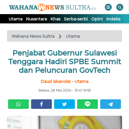
Utama
Nusantara
Khas
Serba-serbi
Opini
Indeks
WAHANA
Tutup
TV
Wahana News Sultra
Utama
UTAMA
Penjabat Gubernur Sulawesi
Tenggara Hadiri SPBE Summit
NUSANTARA
dan Peluncuran GovTech
Daud Iskandar - Utama
KHAS
Selasa, 28 Mei 2024 - 15:41 WIB
SERBA-
SERBI
OPINI