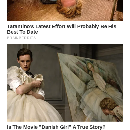
Wahana
Media
Group
WAHANA
NEWS
WAHANA
TANI
WAHANA
ADVOKAT
WAHANA
INFRASTRUKTUR
WAHANA