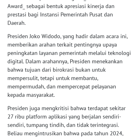
Award_ sebagai bentuk apresiasi kinerja dan
WN
prestasi bagi Instansi Pemerintah Pusat dan
BANTEN
Daerah.
Presiden Joko Widodo, yang hadir dalam acara ini,
WN
NTT
memberikan arahan terkait pentingnya upaya
peningkatan layanan pemerintah melalui teknologi
WN
digital. Dalam arahannya, Presiden menekankan
KEPRI
bahwa tujuan dari birokrasi bukan untuk
mempersulit, tetapi untuk membantu,
WN
mempermudah, dan mempercepat pelayanan
PAPUA
kepada masyarakat.
WN
Presiden juga mengkritisi bahwa terdapat sekitar
PAPUA
27 ribu platform aplikasi yang berjalan sendiri-
BARAT
sendiri, tumpang tindih, dan tidak terintegrasi.
Beliau mengintrusikan bahwa pada tahun 2024,
WN