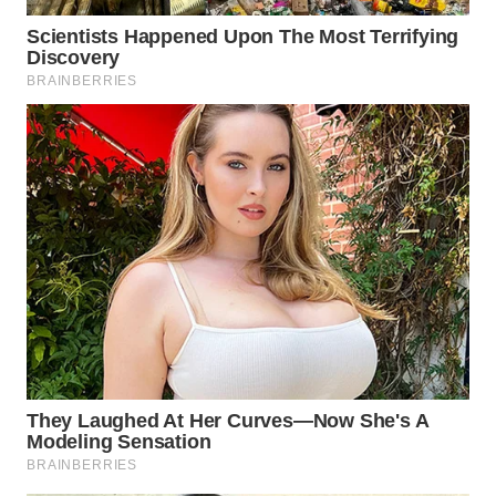
WN
INDRAMAYU
WN
KUNINGAN
WN
MAJALENGKA
WN
SUBANG
WN
SUKABUMI
WN
PURWAKARTA