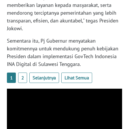
SULBAR
memberikan layanan kepada masyarakat, serta
mendorong terciptanya pemerintahan yang lebih
WN
transparan, efisien, dan akuntabel," tegas Presiden
BABEL
Jokowi.
WN
Sementara itu, Pj Gubernur menyatakan
SUMBAR
komitmennya untuk mendukung penuh kebijakan
Presiden dalam implementasi GovTech Indonesia
WN
INA Digital di Sulawesi Tenggara.
SUMSEL
1
2
Selanjutnya
Lihat Semua
WN
BENGKULU
WN
LAMPUNG
WN
JATENG