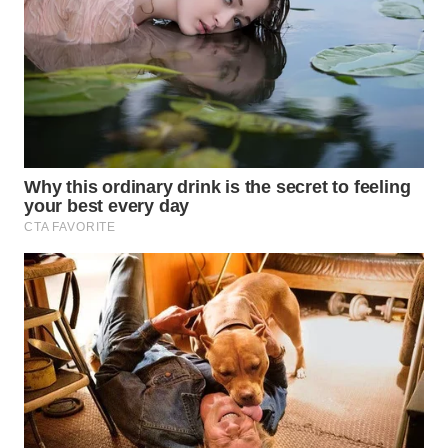
SURABAYA
WN
NATUNA
WN
BINTAN
WN
MANDALIKA
WN
LIKUPANG
WN
LABUANBAJO
WN
BORNEO