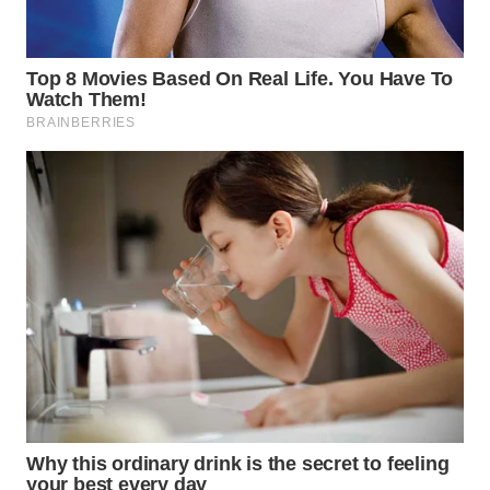
LANGKAT
WN
TAPANULI
SELATAN
WN
TANJUNG
LESUNG
WN
KARO
WN
SIMALUNGUN
WN
LABUHANBATU