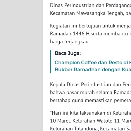
WN
Dinas Perindustrian dan Perdagang
BANTEN
Kecamatan Mawasangka Tengah, pad
WN
Kegiatan ini bertujuan untuk menja
NTT
Ramadan 1446 H,serta membantu 
harga terjangkau.
WN
KEPRI
Baca Juga:
Champion Coffee dan Resto di
WN
Bukber Ramadhan dengan Kuali
PAPUA
Kepala Dinas Perindustrian dan P
WN
bahwa pasar murah selama Ramadan 
PAPUA
bertahap guna memastikan pemerat
BARAT
"Hari ini kita laksanakan di Kelura
WN
10 Maret, Kelurahan Watolo 11 Ma
RIAU
Kelurahan Tolandona, Kecamatan S