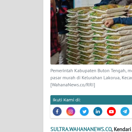
KARIR
DISCLAIMER
Wahana
News
Regional
WN
Pemerintah Kabupaten Buton Tengah, me
SUMUT
pasar murah di Kelurahan Lakorua, Kec
[WahanaNews.co/RRI]
WN
JAKARTA
Ikuti Kami di:
WN
JABAR
SULTRA.WAHANANEWS.CO
, Kendari 