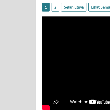
WN
1
2
Selanjutnya
Lihat Sem
BABEL
WN
SUMBAR
WN
SUMSEL
WN
BENGKULU
WN
LAMPUNG
WN
JATENG