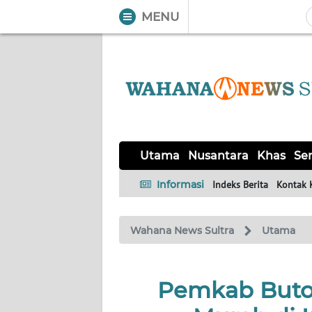
MENU
WAHANA
Tutup
TV
UTAMA
NUSANTARA
Utama
Nusantara
Khas
Ser
KHAS
Informasi
Indeks Berita
Kontak 
SERBA-
Wahana News Sultra
Utama
SERBI
OPINI
Pemkab Buton
Informasi