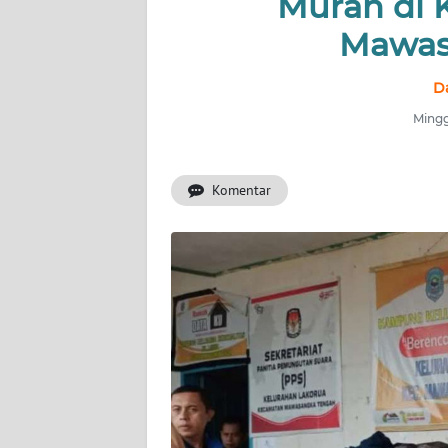
Murah di 
Mawas
INDEKS
BERITA
D
KONTAK
Mingg
KAMI
Komentar
INFO
IKLAN
TENTANG
KAMI
PEDOMAN
MEDIA
SIBER
REDAKSI