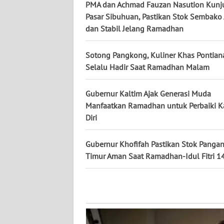
PMA dan Achmad Fauzan Nasution Kunj
WN
Pasar Sibuhuan, Pastikan Stok Sembak
KALTARA
dan Stabil Jelang Ramadhan
WN
KALSEL
Sotong Pangkong, Kuliner Khas Pontian
Selalu Hadir Saat Ramadhan Malam
WN
KALTIM
Gubernur Kaltim Ajak Generasi Muda
Manfaatkan Ramadhan untuk Perbaiki K
Diri
WN
SULSEL
Gubernur Khofifah Pastikan Stok Panga
WN
Timur Aman Saat Ramadhan-Idul Fitri 1
GORONTALO
WN
SULUT