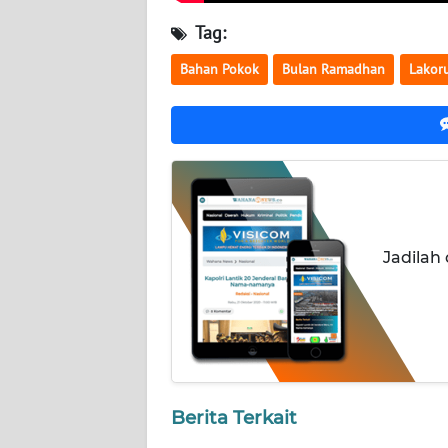
WN
Tag:
NUSANTARA
Bahan Pokok
Bulan Ramadhan
Lakor
WN
JOGJA
WN
JATIM
WN
Jadilah
BALI
WN
KALBAR
WN
KALTENG
Berita Terkait