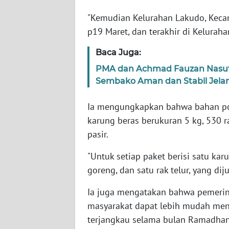
WN
"Kemudian Kelurahan Lakudo, Kec
SERAMBI
p19 Maret, dan terakhir di Kelurah
WN
Baca Juga:
JAMBI
PMA dan Achmad Fauzan Nasuti
Sembako Aman dan Stabil Jel
WN
SULTRA
Ia mengungkapkan bahwa bahan pok
karung beras berukuran 5 kg, 530 ra
WN
pasir.
NTB
"Untuk setiap paket berisi satu karu
WN
goreng, dan satu rak telur, yang di
SULTENG
Ia juga mengatakan bahwa pemerint
WN
masyarakat dapat lebih mudah men
SULBAR
terjangkau selama bulan Ramadhan