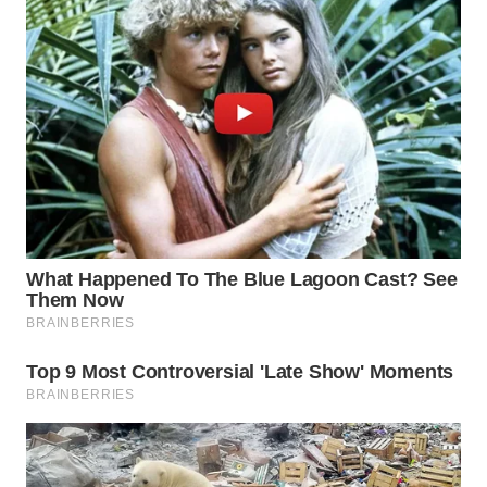
WN
INDRAMAYU
WN
KUNINGAN
WN
MAJALENGKA
WN
SUBANG
WN
SUKABUMI
WN
PURWAKARTA