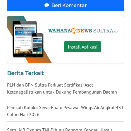
Beri Komentar
WN
NUSANTARA
WN
JOGJA
Install Aplikasi
WN
JATIM
Berita Terkait
WN
PLN dan BPN Sultra Perkuat Sertifikasi Aset
BALI
Ketenagalistrikan untuk Dukung Pembangunan Daerah
WN
Pemkab Kolaka Sewa Enam Pesawat Wings Air Angkut 431
KALBAR
Calon Haji 2026
WN
KALTENG
Sertu MB Oknum TNI Diburu Denpom Kendari, Kasus