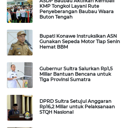
ASDP Baubau Aktifkan Kembali
ID
KMP Tongkol Layani Rute
Penyeberangan Baubau Waara
MAWAKA
Buton Tengah
ID
Bupati Konawe Instruksikan ASN
MARTABAT
Gunakan Sepeda Motor Tiap Senin
NET
Hemat BBM
PLN
WATCH
Gubernur Sultra Salurkan Rp1,5
Miliar Bantuan Bencana untuk
Tiga Provinsi Sumatra
MKLI
LPKKI
DPRD Sultra Setujui Anggaran
Rp16,2 Miliar untuk Pelaksanaan
LKKI
STQH Nasional
KOPEKLIN