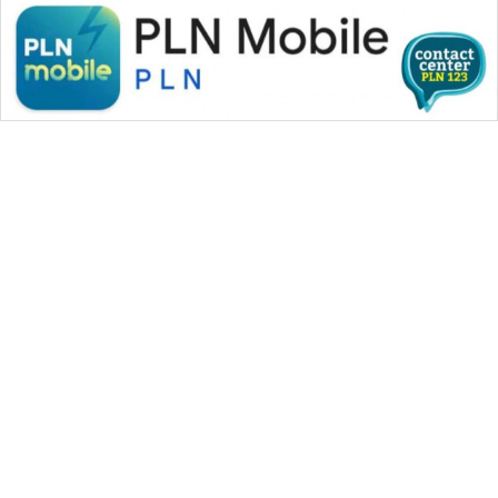
WAHANA MEDIA GROUP
|
|
|
WAHANA NEWS co
WAHANA TANI
WAHANA ADVOKAT
|
|
WAHANA INFRASTRUKTUR
WAHANA KONSUMEN
|
|
|
WAHANA LISTRIK
WAHANA TRAVEL
WAHANA TV
|
|
|
WAHANANEWS id
WAHANANEWS CO ID
WAHANANEWS NET