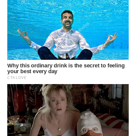
LANGKAT
WN
TAPANULI
SELATAN
WN
TANJUNG
LESUNG
WN
KARO
WN
SIMALUNGUN
WN
LABUHANBATU