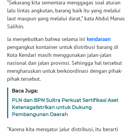
“Sekarang kita sementara menggagas soal aturan
lalu lintas angkutan, barang baik itu yang melalui
WN
laut maupun yang melalui darat,” kata Abdul Manas
BANTEN
Salihin.
WN
Ia menyebutkan bahwa selama ini
kendaraan
NTT
pengangkut kontainer untuk distribusi barang di
Kota Kendari masih menggunakan jalan-jalan
WN
KEPRI
nasional dan jalan provinsi. Sehingga hal tersebut
mengharuskan untuk berkoordinasi dengan pihak-
WN
pihak tersebut.
PAPUA
Baca Juga:
WN
PLN dan BPN Sultra Perkuat Sertifikasi Aset
PAPUA
Ketenagalistrikan untuk Dukung
BARAT
Pembangunan Daerah
WN
“Karena kita mengatur jalur distribusi, itu berarti