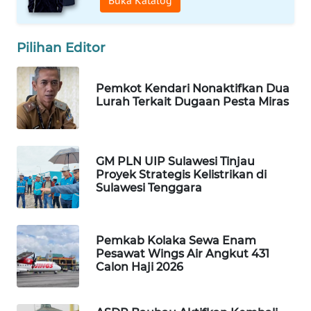
Buka Katalog
WAHANA
Pilihan Editor
DESA
WISATA
Pemkot Kendari Nonaktifkan Dua
LAPAK
Lurah Terkait Dugaan Pesta Miras
WAHANA
Wahana
GM PLN UIP Sulawesi Tinjau
Network
Proyek Strategis Kelistrikan di
Sulawesi Tenggara
KONSUMEN
LISTRIK
Pemkab Kolaka Sewa Enam
MASYARAKAT
Pesawat Wings Air Angkut 431
KELISTRIKAN
Calon Haji 2026
WALINKI