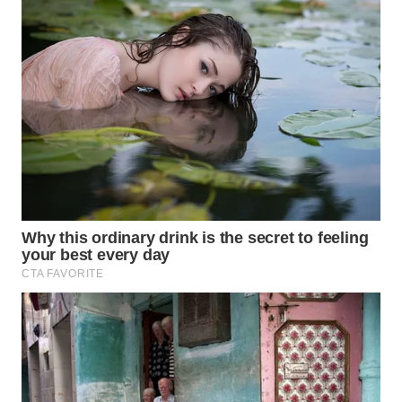
KONSUMEN
WAHANA
LISTRIK
WAHANA
TRAVEL
WAHANA
TV
WAHANANEWS
ID
WAHANANEWS
CO ID
WAHANANEWS
NET