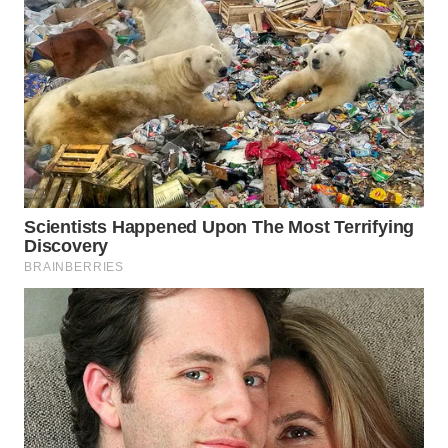
WN
PRIANGAN
TIMUR
WN
SEMARANG
WN
SOLO
WN
BOROBUDUR
WN
MADURA
WN