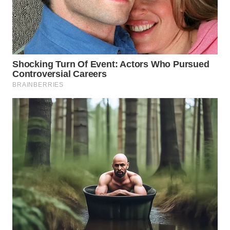
SURABAYA
WN
NATUNA
WN
BINTAN
WN
MANDALIKA
WN
LIKUPANG
WN
LABUANBAJO
WN
BORNEO