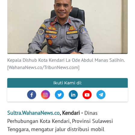
Informasi
INDEKS
BERITA
KONTAK
KAMI
Kepala Dishub Kota Kendari La Ode Abdul Manas Salihin.
[WahanaNews.co/TribunNews.com]
INFO
IKLAN
Ikuti Kami di:
TENTANG
KAMI
PEDOMAN
Sultra.WahanaNews.co
, Kendari -
Dinas
MEDIA
Perhubungan Kota Kendari, Provinsi Sulawesi
SIBER
Tenggara, mengatur jalur distribusi mobil