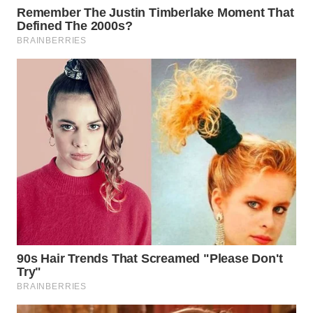
BEKASI
WN
BOGOR
WN
DEPOK
WN
TAPANULI
UTARA
WN
SAMOSIR
WN
PADANG
LAWAS