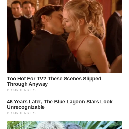
WN
SUMEDANG
WN
CIANJUR
WN
KEPULAUAN
SERIBU
WN
TANGERANG
WN
BINJAI
WN
CIREBON