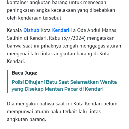
kontainer angkutan barang untuk mencegah
REDAKSI
peningkatan angka kecelakaan yang disebabkan
oleh kendaraan tersebut.
KARIR
Kepala
Dishub
Kota
Kendari
La Ode Abdul Manas
DISCLAIMER
Salihin di Kendari, Rabu (3/7/2024) mengatakan
bahwa saat ini pihaknya tengah menggagas aturan
Wahana
mengenai lalu lintas angkutan barang di Kota
News
Kendari.
Regional
Baca Juga:
WN
Polisi Dihujani Batu Saat Selamatkan Wanita
SUMUT
yang Disekap Mantan Pacar di Kendari
WN
Dia mengakui bahwa saat ini Kota Kendari belum
JAKARTA
mempunyai aturan baku terkait lalu lintas
angkutan barang.
WN
JABAR