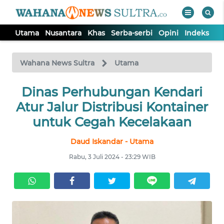
Utama
Nusantara
Khas
Serba-serbi
Opini
Indeks
WAHANA
Tutup
TV
Wahana News Sultra
Utama
UTAMA
Dinas Perhubungan Kendari
Atur Jalur Distribusi Kontainer
NUSANTARA
untuk Cegah Kecelakaan
Daud Iskandar - Utama
KHAS
Rabu, 3 Juli 2024 - 23:29 WIB
SERBA-
SERBI
OPINI