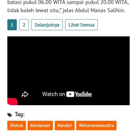
SULBAR
batasi pukul 06.00 WITA sampai pukul 20.00 WITA,
tidak boleh lewat situ,” jelas Abdul Manas Salihin.
WN
BABEL
1
2
Selanjutnya
Lihat Semua
WN
SUMBAR
WN
SUMSEL
WN
BENGKULU
WN
LAMPUNG
Tag:
Dishub
Kendaraan
Kendari
Wahananewssultra
WN
JATENG