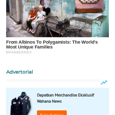
WAHANA
SPORT
WAHANA
UMKM
WAHANA
SELEB
WAHANA
Advertorial
PERSONA
WAHANA
OTOMOTIF
Dapatkan Merchandise Eksklusif
Wahana News
WAHANA
HEALTH