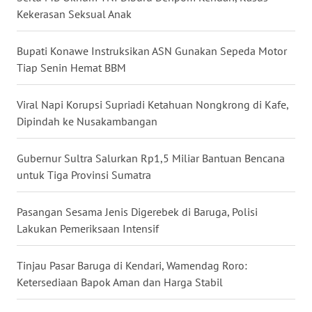
Kekerasan Seksual Anak
WN
KALTARA
Bupati Konawe Instruksikan ASN Gunakan Sepeda Motor
Tiap Senin Hemat BBM
WN
KALSEL
Viral Napi Korupsi Supriadi Ketahuan Nongkrong di Kafe,
Dipindah ke Nusakambangan
WN
KALTIM
Gubernur Sultra Salurkan Rp1,5 Miliar Bantuan Bencana
untuk Tiga Provinsi Sumatra
WN
SULSEL
Pasangan Sesama Jenis Digerebek di Baruga, Polisi
Lakukan Pemeriksaan Intensif
WN
GORONTALO
Tinjau Pasar Baruga di Kendari, Wamendag Roro:
Ketersediaan Bapok Aman dan Harga Stabil
WN
SULUT