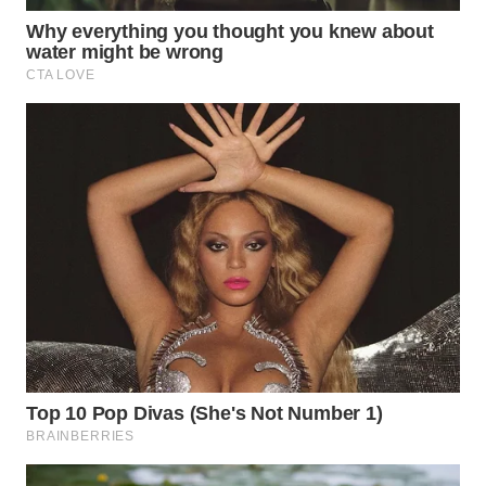
Wahana
Media
Group
WAHANA
NEWS
WAHANA
TANI
WAHANA
ADVOKAT
WAHANA
INFRASTRUKTUR
WAHANA