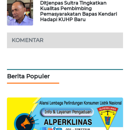
Ditjenpas Sultra Tingkatkan
Kualitas Pembimbing
PORTAL
Pemasyarakatan Bapas Kendari
KONSUMEN
Hadapi KUHP Baru
FORWAMKI
KOMENTAR
ALPERKLINAS
FORJASIDA
Berita Populer
TAMBANG
NEWS
SITUNGIR
NEWS
SIDIKALANG
NEWS