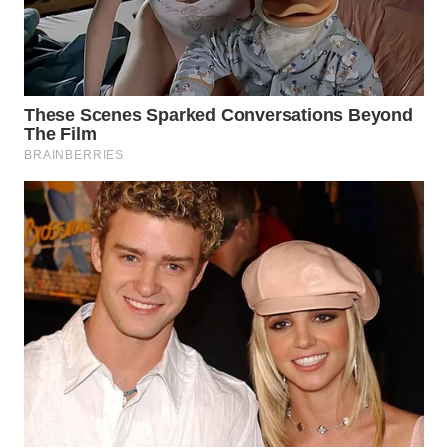
WN
TAPANULI
TENGAH
WN DELI
SERDANG
WN
TEBING
TINGGI
WN
PAKPAK
WN
KARAWANG
WN