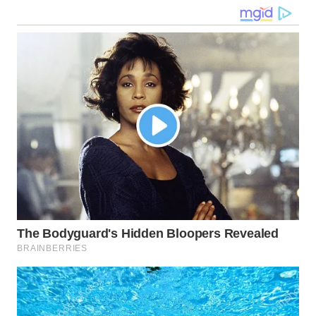
WN
MALUKU
WN
MALUT
WN
DAIRI
WN
DANAU
TOBA
WN
NIAS
WN