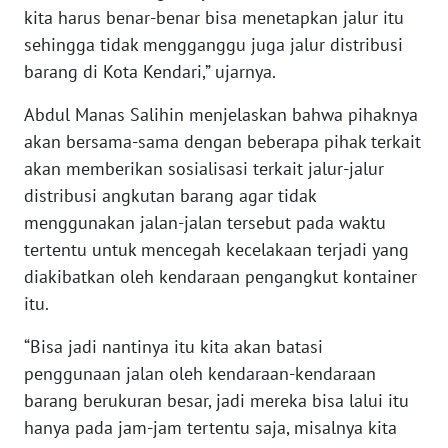
RIAU
kita harus benar-benar bisa menetapkan jalur itu
sehingga tidak mengganggu juga jalur distribusi
WN
barang di Kota Kendari,” ujarnya.
SERAMBI
Abdul Manas Salihin menjelaskan bahwa pihaknya
WN
akan bersama-sama dengan beberapa pihak terkait
JAMBI
akan memberikan sosialisasi terkait jalur-jalur
distribusi angkutan barang agar tidak
WN
menggunakan jalan-jalan tersebut pada waktu
SULTRA
tertentu untuk mencegah kecelakaan terjadi yang
diakibatkan oleh kendaraan pengangkut kontainer
WN
NTB
itu.
“Bisa jadi nantinya itu kita akan batasi
WN
penggunaan jalan oleh kendaraan-kendaraan
SULTENG
barang berukuran besar, jadi mereka bisa lalui itu
hanya pada jam-jam tertentu saja, misalnya kita
WN