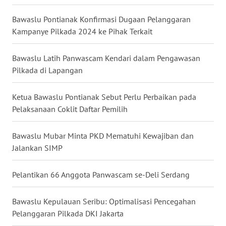
Bawaslu Pontianak Konfirmasi Dugaan Pelanggaran
WN
Kampanye Pilkada 2024 ke Pihak Terkait
KALTARA
Bawaslu Latih Panwascam Kendari dalam Pengawasan
WN
Pilkada di Lapangan
KALSEL
Ketua Bawaslu Pontianak Sebut Perlu Perbaikan pada
WN
Pelaksanaan Coklit Daftar Pemilih
KALTIM
Bawaslu Mubar Minta PKD Mematuhi Kewajiban dan
WN
SULSEL
Jalankan SIMP
WN
Pelantikan 66 Anggota Panwascam se-Deli Serdang
GORONTALO
Bawaslu Kepulauan Seribu: Optimalisasi Pencegahan
WN
Pelanggaran Pilkada DKI Jakarta
SULUT