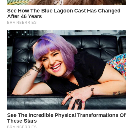
WAHANA
SPORT
WAHANA
UMKM
WAHANA
SELEB
WAHANA
PERSONA
WAHANA
OTOMOTIF
WAHANA
HEALTH