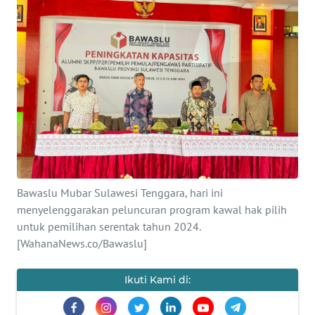
Informasi
INDEKS
BERITA
KONTAK
KAMI
INFO
IKLAN
Bawaslu Mubar Sulawesi Tenggara, hari ini
menyelenggarakan peluncuran program kawal hak pilih
TENTANG
KAMI
untuk pemilihan serentak tahun 2024.
[WahanaNews.co/Bawaslu]
PEDOMAN
MEDIA
Ikuti Kami di:
SIBER