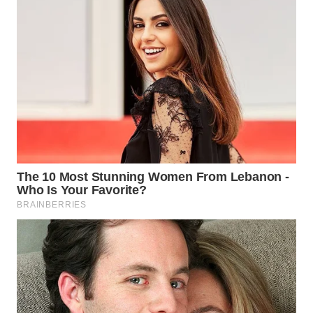
LANGKAT
WN
TAPANULI
SELATAN
WN
TANJUNG
LESUNG
WN
KARO
WN
SIMALUNGUN
WN
LABUHANBATU