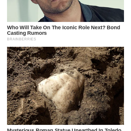
WN
PRIANGAN
TIMUR
WN
SEMARANG
WN
SOLO
WN
BOROBUDUR
WN
MADURA
WN