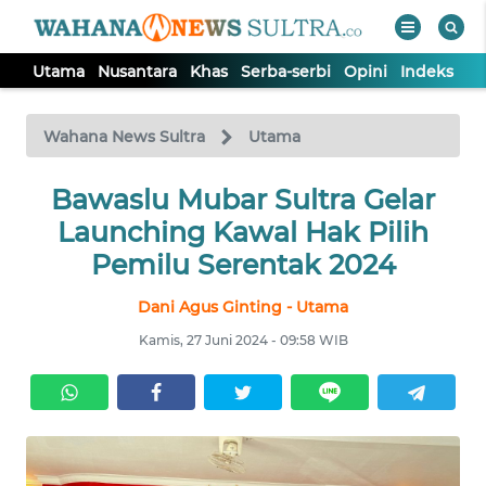
Utama
Nusantara
Khas
Serba-serbi
Opini
Indeks
WAHANA
Tutup
TV
Wahana News Sultra
Utama
UTAMA
Bawaslu Mubar Sultra Gelar
Launching Kawal Hak Pilih
NUSANTARA
Pemilu Serentak 2024
Dani Agus Ginting - Utama
KHAS
Kamis, 27 Juni 2024 - 09:58 WIB
SERBA-
SERBI
OPINI