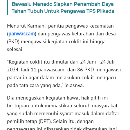
Bawaslu Manado Siapkan Penambah Daya
Tahan Tubuh Untuk Pengawas TPS Pilkada
WN
BANTEN
Menurut Karman, panitia pengawas kecamatan
(
panwascam
) dan pengawas kelurahan dan desa
WN
NTT
(PKD) mengawasi kegiatan coklit ini hingga
selesai.
WN
KEPRI
"Kegiatan coklit itu dimulai dari 24 Juni - 24 Juli
2024. Jadi 11 panwascam dan 86 PKD mengawasi
WN
pantarlih agar dalam melakukan coklit mengacu
PAPUA
pada tata cara yang ada," jelasnya.
Dia menegaskan kegiatan kawal hak pilih ini
WN
PAPUA
bertujuan untuk memastikan seluruh masyarakat
BARAT
yang sudah memenuhi syarat masuk dalam daftar
pemilih tetap (DPT). Selain itu, dengan
WN
pengawasan ini diharapkan tidak ditemukan lagi