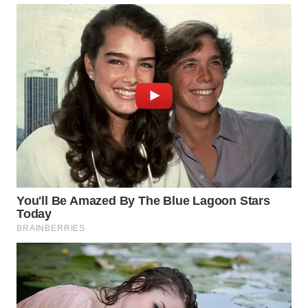
WN
SUMEDANG
WN
CIANJUR
WN
KEPULAUAN
SERIBU
WN
TANGERANG
WN
BINJAI
WN
CIREBON