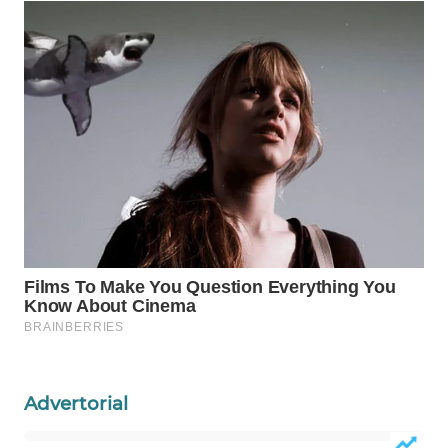
WAHANA
DESA
WISATA
LAPAK
WAHANA
Wahana
Network
KONSUMEN
LISTRIK
MASYARAKAT
KELISTRIKAN
Advertorial
WALINKI