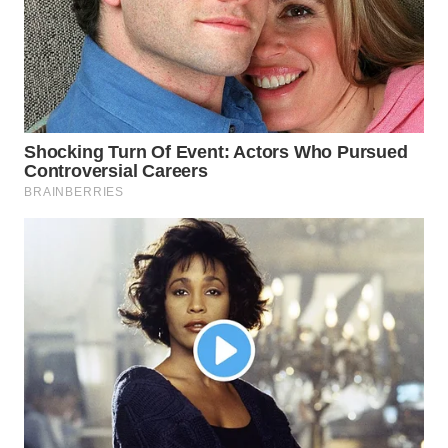
WN
TAPANULI
TENGAH
WN DELI
SERDANG
WN
TEBING
TINGGI
WN
PAKPAK
WN
KARAWANG
WN