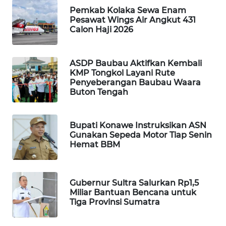
Pemkab Kolaka Sewa Enam
Pesawat Wings Air Angkut 431
PORTAL
Calon Haji 2026
KONSUMEN
FORWAMKI
ASDP Baubau Aktifkan Kembali
KMP Tongkol Layani Rute
Penyeberangan Baubau Waara
ALPERKLINAS
Buton Tengah
FORJASIDA
Bupati Konawe Instruksikan ASN
Gunakan Sepeda Motor Tiap Senin
TAMBANG
Hemat BBM
NEWS
SITUNGIR
Gubernur Sultra Salurkan Rp1,5
NEWS
Miliar Bantuan Bencana untuk
Tiga Provinsi Sumatra
SIDIKALANG
NEWS