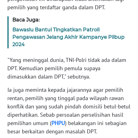
RIAU
pemilih yang terdaftar ganda dalam DPT.
WN
Baca Juga:
SERAMBI
Bawaslu Bantul Tingkatkan Patroli
Pengawasan Jelang Akhir Kampanye Pilbup
WN
2024
JAMBI
"Yang meninggal dunia, TNI-Polri tidak ada dalam
WN
DPT. Kemudian pemilih pemula supaya
SULTRA
dimasukkan dalam DPT," sebutnya.
WN
Ia juga meminta kepada jajarannya agar pemilih
NTB
rentan, pemilih yang tinggal pada wilayah rawan
konflik dan yang sudah pindah domisili betul-betul
WN
diperhatikan. Sebab persoalan perselisihan hasil
SULTENG
pemilihan umum (
PHPU
) belakangan ini sebagian
besar berkaitan dengan masalah DPT.
WN