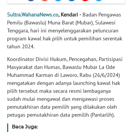
REDAKSI
Sultra.WahanaNews.co
, Kendari -
Badan Pengawas
KARIR
Pemilu (Bawaslu) Muna Barat (Mubar), Sulawesi
Tenggara, hari ini menyelenggarakan peluncuran
DISCLAIMER
program kawal hak pilih untuk pemilihan serentak
tahun 2024.
Wahana
News
Koordinator Divisi Hukum, Pencegahan, Partisipasi
Regional
Masyarakat dan Humas, Bawaslu Mubar La Ode
Muhammad Karman di Laworo, Rabu (26/6/2024)
WN
mengatakan dengan adanya launching kawal hak
SUMUT
pilih tersebut maka secara resmi lembaganya
sudah mulai mengawal dan mengawasi proses
WN
pemutakhiran data pemilih yang dilakukan oleh
JAKARTA
petugas pemutakhiran data pemilih (Pantarlih).
WN
Baca Juga:
JABAR