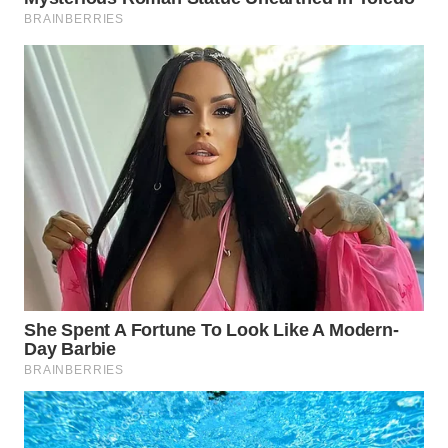
SURABAYA
WN
NATUNA
WN
BINTAN
WN
MANDALIKA
WN
LIKUPANG
WN
LABUANBAJO
WN
BORNEO