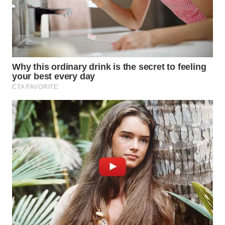
KONSUMEN
WAHANA
LISTRIK
WAHANA
TRAVEL
WAHANA
TV
WAHANANEWS
ID
WAHANANEWS
CO ID
WAHANANEWS
NET