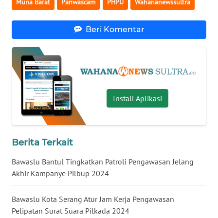
Muna Barat
Panwascam
PHPU
Wahananewssultra
WN
Beri Komentar
NUSANTARA
WN
JOGJA
WN
Install Aplikasi
JATIM
WN
Berita Terkait
BALI
Bawaslu Bantul Tingkatkan Patroli Pengawasan Jelang
WN
Akhir Kampanye Pilbup 2024
KALBAR
Bawaslu Kota Serang Atur Jam Kerja Pengawasan
WN
Pelipatan Surat Suara Pilkada 2024
KALTENG