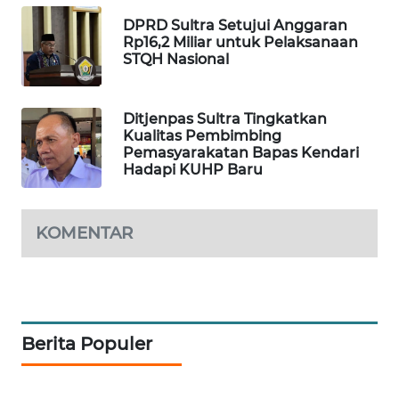
DPRD Sultra Setujui Anggaran
Rp16,2 Miliar untuk Pelaksanaan
SIBARAGAS
STQH Nasional
NEWS
METRO
Ditjenpas Sultra Tingkatkan
SIANTAR
Kualitas Pembimbing
NEWS
Pemasyarakatan Bapas Kendari
Hadapi KUHP Baru
METRO
MEDAN
KOMENTAR
NEWS
METRO
JAKARTA
NEWS
Berita Populer
KRT
NEWS