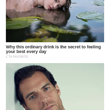
WN
INDRAMAYU
WN
KUNINGAN
WN
MAJALENGKA
WN
SUBANG
WN
SUKABUMI
WN
PURWAKARTA