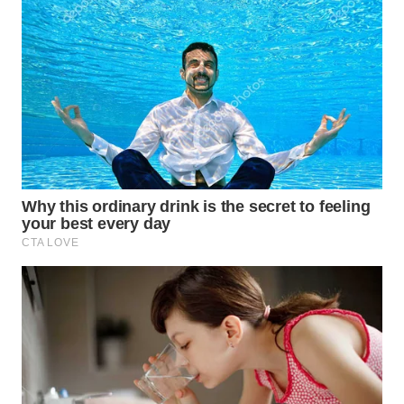
Wahana
Media
Group
WAHANA
NEWS
WAHANA
TANI
WAHANA
ADVOKAT
WAHANA
INFRASTRUKTUR
WAHANA