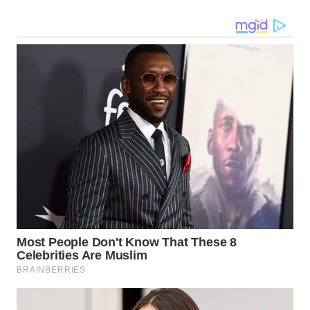
WN
MALUKU
WN
MALUT
WN
DAIRI
WN
DANAU
TOBA
WN
NIAS
WN