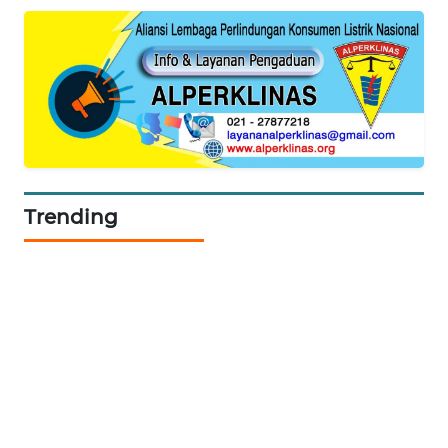
KARING
NEWS
JURNAL
MARITIM
HUMBANG
NEWS
Trending
GARONGGANG
NEWS
FISUELRI
ID
ENERGI
NEWS