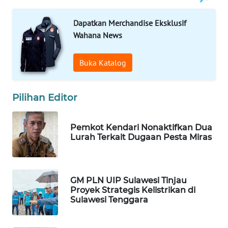
ID
Dapatkan Merchandise Eksklusif
MAWAKA
Wahana News
ID
Buka Katalog
MARTABAT
NET
Pilihan Editor
PLN
WATCH
Pemkot Kendari Nonaktifkan Dua
Lurah Terkait Dugaan Pesta Miras
MKLI
LPKKI
GM PLN UIP Sulawesi Tinjau
Proyek Strategis Kelistrikan di
LKKI
Sulawesi Tenggara
KOPEKLIN