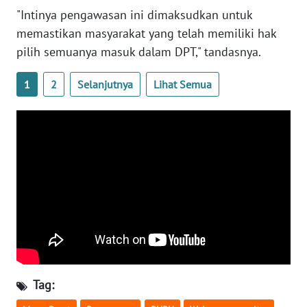
SULBAR
"Intinya pengawasan ini dimaksudkan untuk
memastikan masyarakat yang telah memiliki hak
WN
pilih semuanya masuk dalam DPT," tandasnya.
BABEL
1
2
Selanjutnya
Lihat Semua
WN
SUMBAR
WN
SUMSEL
WN
BENGKULU
WN
LAMPUNG
Tag:
WN
JATENG