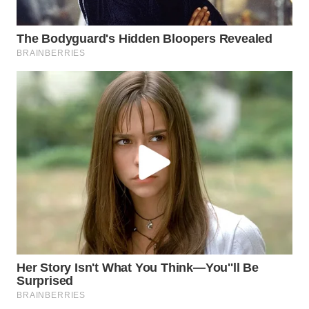
BEKASI
WN
BOGOR
WN
DEPOK
WN
TAPANULI
UTARA
WN
SAMOSIR
WN
PADANG
LAWAS